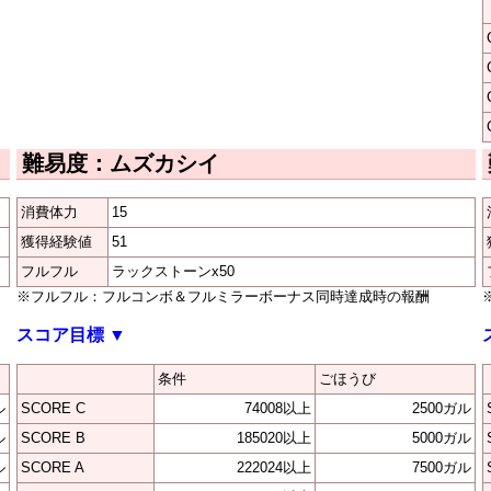
難易度：ムズカシイ
消費体力
15
獲得経験値
51
フルフル
ラックストーンx50
※フルフル：フルコンボ＆フルミラーボーナス同時達成時の報酬
スコア目標
▼
条件
ごほうび
ル
SCORE C
74008以上
2500ガル
ル
SCORE B
185020以上
5000ガル
ル
SCORE A
222024以上
7500ガル