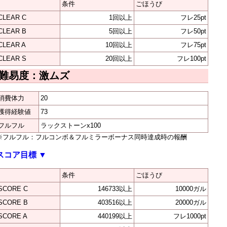
条件
ごほうび
CLEAR C
1回以上
フレ25pt
CLEAR B
5回以上
フレ50pt
CLEAR A
10回以上
フレ75pt
CLEAR S
20回以上
フレ100pt
難易度：激ムズ
消費体力
20
獲得経験値
73
フルフル
ラックストーンx100
※フルフル：フルコンボ＆フルミラーボーナス同時達成時の報酬
スコア目標
▼
条件
ごほうび
SCORE C
146733以上
10000ガル
SCORE B
403516以上
20000ガル
SCORE A
440199以上
フレ1000pt