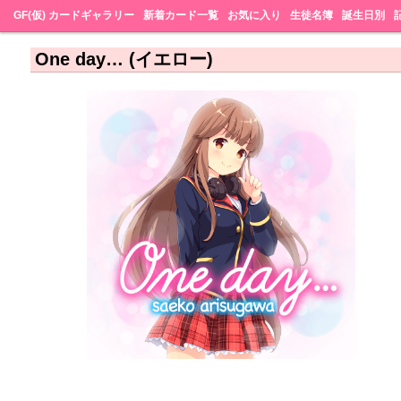
GF(仮) カードギャラリー
新着カード一覧
お気に入り
生徒名簿
誕生日別
One day… (イエロー)