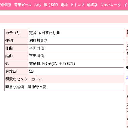
記念日別
背景ガール
ぷち
動くSSR
劇場
ヒトコマ
総選挙
ジェネレータ
イ
カテゴリ
定番曲/日替わり曲
作詞
利根川貴之
作曲
平田博信
編曲
平田博信
歌
有栖川小枝子(CV:中原麻衣)
解放Lv
52
得意なセンターガール
時谷小瑠璃、笹原野々花