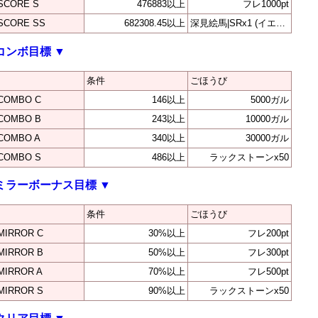
SCORE S
476883以上
フレ1000pt
SCORE SS
682308.45以上
深見絵馬|SRx1 (イエロー)
コンボ目標
▼
条件
ごほうび
COMBO C
146以上
5000ガル
COMBO B
243以上
10000ガル
COMBO A
340以上
30000ガル
COMBO S
486以上
ラックストーンx50
ミラーボーナス目標
▼
条件
ごほうび
MIRROR C
30%以上
フレ200pt
MIRROR B
50%以上
フレ300pt
MIRROR A
70%以上
フレ500pt
MIRROR S
90%以上
ラックストーンx50