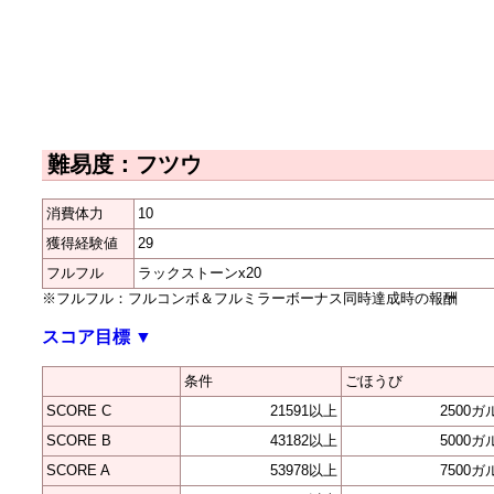
難易度：フツウ
消費体力
10
獲得経験値
29
フルフル
ラックストーンx20
※フルフル：フルコンボ＆フルミラーボーナス同時達成時の報酬
スコア目標
▼
条件
ごほうび
SCORE C
21591以上
2500ガ
SCORE B
43182以上
5000ガ
SCORE A
53978以上
7500ガ