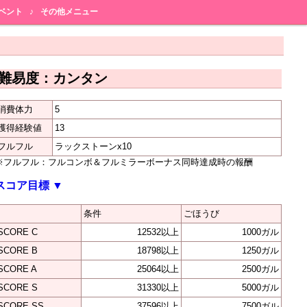
ベント
♪
その他メニュー
難易度：カンタン
消費体力
5
獲得経験値
13
フルフル
ラックストーンx10
※フルフル：フルコンボ＆フルミラーボーナス同時達成時の報酬
スコア目標
▼
条件
ごほうび
SCORE C
12532以上
1000ガル
SCORE B
18798以上
1250ガル
SCORE A
25064以上
2500ガル
SCORE S
31330以上
5000ガル
SCORE SS
37596以上
7500ガル