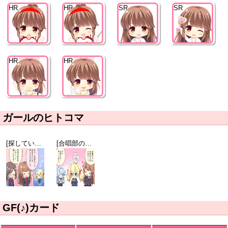
HR
HR
SR
SR
HR
HR
ガールのヒトコマ
[探しているのは]有栖川小枝子
[合唱部の日常]白鳥詩織
GF(♪)カード