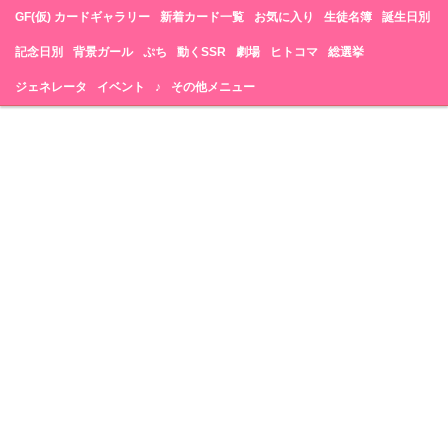
GF(仮) カードギャラリー
新着カード一覧
お気に入り
生徒名簿
誕生日別
記念日別
背景ガール
ぷち
動くSSR
劇場
ヒトコマ
総選挙
ジェネレータ
イベント
♪
その他メニュー