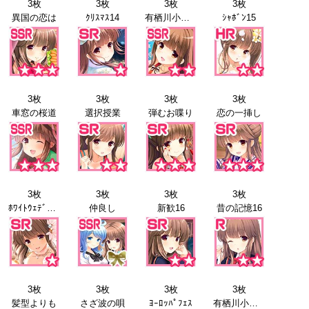
3枚
3枚
3枚
3枚
異国の恋は
ｸﾘｽﾏｽ14
有栖川小枝子+
ｼｬﾎﾞﾝ15
3枚
3枚
3枚
3枚
車窓の桜道
選択授業
弾むお喋り
恋の一挿し
3枚
3枚
3枚
3枚
ﾎﾜｲﾄｳｪﾃﾞｨﾝｸﾞ15
仲良し
新歓16
昔の記憶16
3枚
3枚
3枚
3枚
髪型よりも
さざ波の唄
ﾖｰﾛｯﾊﾟﾌｪｽ
有栖川小枝子