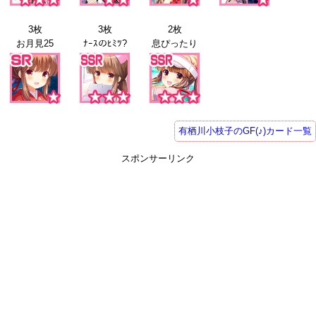
3枚
3枚
2枚
お月見25
ﾅｰｽのﾋﾐﾂ?
息ぴったり
有栖川小枝子のGF(♪)カード一覧
スポンサーリンク