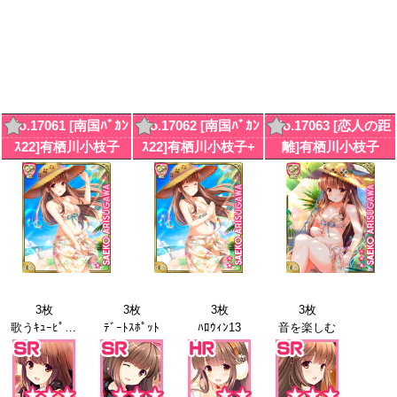
No.17061 [南国ﾊﾞｶﾝ
No.17062 [南国ﾊﾞｶﾝ
No.17063 [恋人の距
ｽ22]有栖川小枝子
ｽ22]有栖川小枝子+
離]有栖川小枝子
3枚
3枚
3枚
3枚
歌うｷｭｰﾋﾟｯﾄﾞ
ﾃﾞｰﾄｽﾎﾟｯﾄ
ﾊﾛｳｨﾝ13
音を楽しむ