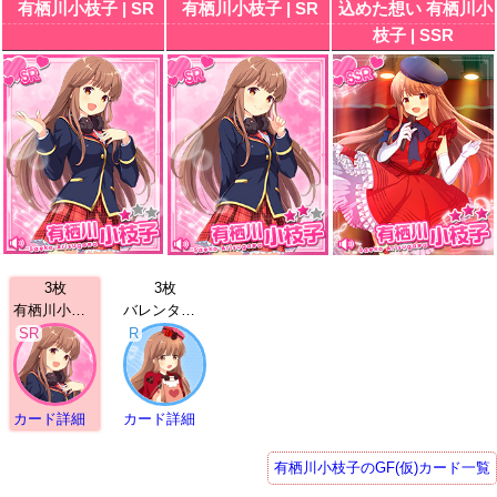
有栖川小枝子 | SR
有栖川小枝子 | SR
込めた想い 有栖川小
枝子 | SSR
3枚
3枚
有栖川小枝子 | SR
バレンタイン 有栖川小枝子 | R
SR
R
カード詳細
カード詳細
有栖川小枝子のGF(仮)カード一覧