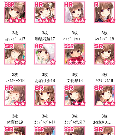
3枚
3枚
3枚
3枚
白ﾜﾝﾋﾟｰｽ17
和装花嫁17
ﾊｯﾋﾟｰﾁｮｺﾚｰﾄ
ﾎﾜｲﾄﾃﾞｰ18
3枚
3枚
3枚
3枚
ﾚｰｽｸｲｰﾝ18
お泊り会18
文化祭18
ﾁｱﾀﾞﾝｽ19
3枚
3枚
3枚
3枚
体育祭19
ｶｯﾌﾟﾙﾌﾞﾚｲｸ
ｶｯﾌﾟﾙ気分?
お姉さんと20