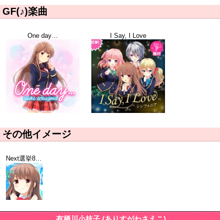
GF(♪)楽曲
One day…
I Say, I Love
その他イメージ
Next選挙8位トップ画面
有栖川小枝子 (ありすがわさえこ)