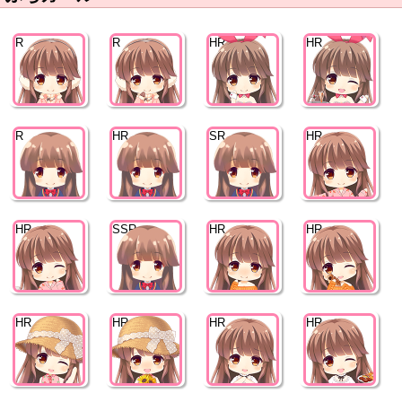
R
R
HR
HR
R
HR
SR
HR
HR
SSR
HR
HR
HR
HR
HR
HR