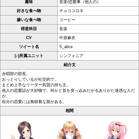
趣味
音楽/恋愛事（他人の）
好きな食べ物
チョココロネ
嫌いな食べ物
コーヒー
得意科目
音楽
CV
中原麻衣
ツイート名
S_alice
(♪)所属ユニット
シンフォニア
紹介文
合唱部の部長。
おっとりしているが社交的で、
まとめ上手なリーダー気質の持ち主。
他人の恋愛話が大好物で、何かと首を突っ込みだがるありがた迷惑な人だ
が、
自分の恋愛には無頓着な面がある。
相関