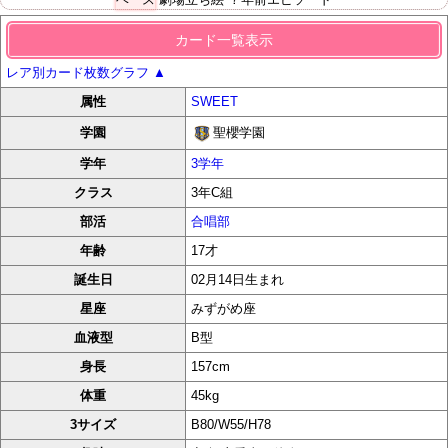
カード一覧表示
レア別カード枚数グラフ
▲
属性
SWEET
聖櫻学園
学園
学年
3学年
クラス
3年C組
部活
合唱部
年齢
17才
誕生日
02月14日生まれ
星座
みずがめ座
血液型
B型
身長
157cm
体重
45kg
3サイズ
B80/W55/H78