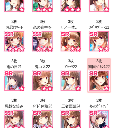
3枚
3枚
3枚
3枚
お忍びﾊｰﾄ
恋の背中を
くノ一体験21
ｽﾊﾟﾘｿﾞｰﾄ21
3枚
3枚
3枚
3枚
雨の日21
鬼コス22
Yｼｬﾂ22
南国ﾊﾞｶﾝｽ22
3枚
3枚
3枚
3枚
悪戯な笑み
ﾒｲﾄﾞ体験23
三者面談24
冬のｹﾞﾚﾝﾃﾞ