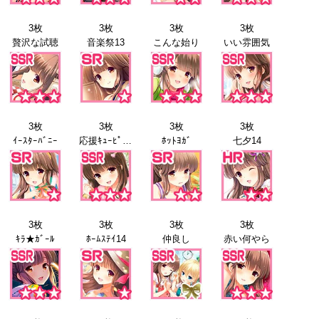
3枚
3枚
3枚
3枚
贅沢な試聴
音楽祭13
こんな始り
いい雰囲気
3枚
3枚
3枚
3枚
ｲｰｽﾀｰﾊﾞﾆｰ
応援ｷｭｰﾋﾟｯﾄﾞ
ﾎｯﾄﾖｶﾞ
七夕14
3枚
3枚
3枚
3枚
ｷﾗ★ｶﾞｰﾙ
ﾎｰﾑｽﾃｲ14
仲良し
赤い何やら