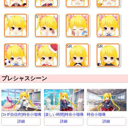
SR
SR
SR
SR
SR
SR
SR
SR
プレシャスシーン
[ｺﾚが自信作]時谷小瑠璃
[楽しい時間]時谷小瑠璃
時谷小瑠璃
詳細
詳細
詳細