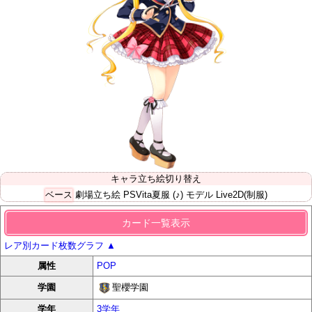
キャラ立ち絵切り替え
ベース
劇場立ち絵
PSVita夏服
(♪) モデル
Live2D(制服)
カード一覧表示
レア別カード枚数グラフ
▲
属性
POP
聖櫻学園
学園
学年
3学年