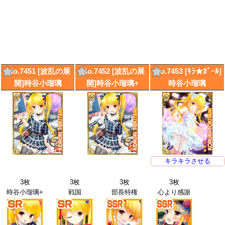
No.7451 [波乱の展
No.7452 [波乱の展
No.7453 [ｷﾗ★ｶﾞｰﾙ]
開]時谷小瑠璃
開]時谷小瑠璃+
時谷小瑠璃
キラキラさせる
3枚
3枚
3枚
3枚
時谷小瑠璃+
戦国
部長特権
心より感謝