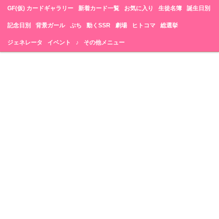
GF(仮) カードギャラリー
新着カード一覧
お気に入り
生徒名簿
誕生日別
記念日別
背景ガール
ぷち
動くSSR
劇場
ヒトコマ
総選挙
ジェネレータ
イベント
♪
その他メニュー