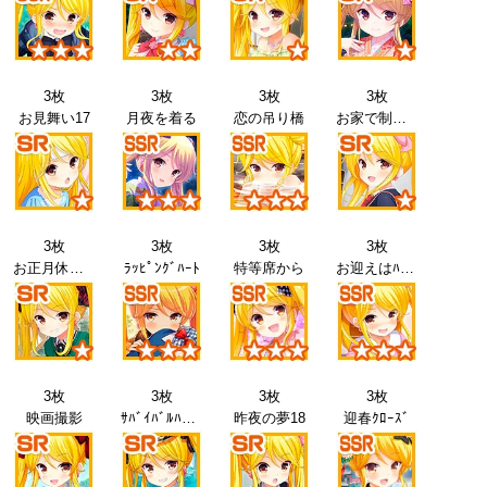
3枚
3枚
3枚
3枚
お見舞い17
月夜を着る
恋の吊り橋
お家で制服17
3枚
3枚
3枚
3枚
お正月休み18
ﾗｯﾋﾟﾝｸﾞﾊｰﾄ
特等席から
お迎えはﾊﾟﾊﾟ
3枚
3枚
3枚
3枚
映画撮影
ｻﾊﾞｲﾊﾞﾙﾊﾞﾄﾙ18
昨夜の夢18
迎春ｸﾛｰｽﾞ