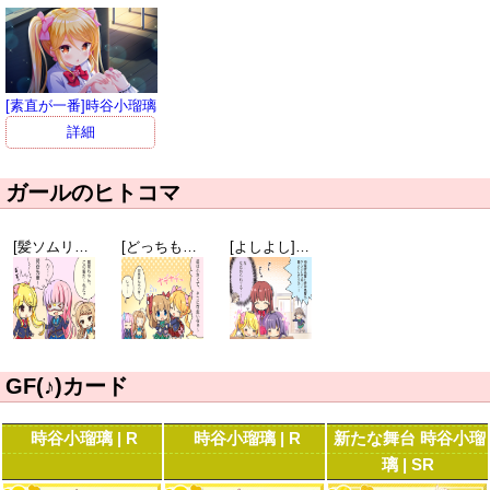
[素直が一番]時谷小瑠璃
詳細
ガールのヒトコマ
[髪ソムリエ]新垣雛菜
[どっちも140センチ台]時谷小瑠璃
[よしよし]天都かなた
GF(♪)カード
時谷小瑠璃 | R
時谷小瑠璃 | R
新たな舞台 時谷小瑠
璃 | SR