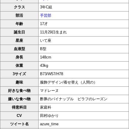
クラス
3年C組
部活
手芸部
年齢
17才
誕生日
11月29日生まれ
星座
いて座
血液型
B型
身長
148cm
体重
43kg
3サイズ
B73/W57/H78
趣味
服飾デザイン/着せ替え（人間の）
好きな食べ物
マドレーヌ
嫌いな食べ物
酢豚のパイナップル ピラフのレーズン
得意科目
家庭科
CV
田村ゆかり
ツイート名
azure_time