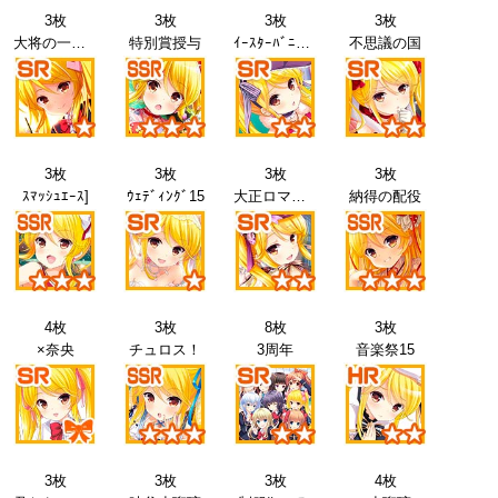
3枚
3枚
3枚
3枚
大将の一日15
特別賞授与
ｲｰｽﾀｰﾊﾞﾆｰ15
不思議の国
3枚
3枚
3枚
3枚
ｽﾏｯｼｭｴｰｽ]
ｳｪﾃﾞｨﾝｸﾞ15
大正ロマン15
納得の配役
4枚
3枚
8枚
3枚
×奈央
チュロス！
3周年
音楽祭15
3枚
3枚
3枚
4枚