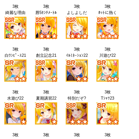
3枚
3枚
3枚
3枚
綺麗な理由
唇5ｾﾝﾁﾒｰﾄﾙ
よしよしだ
ﾎｯﾄに熱く
3枚
3枚
3枚
3枚
白ﾜﾝﾋﾟｰｽ21
創立記念21
ｲﾙﾐﾈｰｼｮﾝ22
川遊び22
3枚
3枚
3枚
3枚
水遊び22
夏期講習22
特別だぞ?
Tｼｬﾂ23
3枚
3枚
3枚
3枚