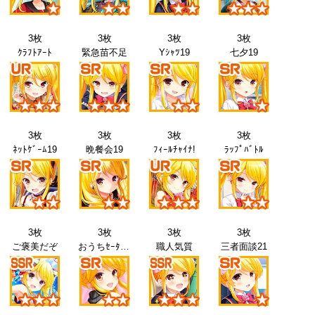
3枚
3枚
3枚
3枚
ｸﾗﾌﾄｱｰﾄ
緊急苗不足
Yｼｬﾂ19
七夕19
3枚
3枚
3枚
3枚
ﾈｯﾄｹﾞｰﾑ19
晩餐会19
ﾌｨｰﾙﾁｬｲﾅ!
ﾗｯﾌﾟﾊﾞﾄﾙ
3枚
3枚
3枚
3枚
ご褒美だぞ
おうちｾｰﾀｰ20
職人気質
三者面談21