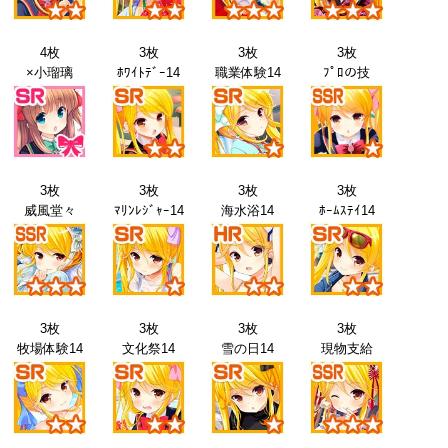
4枚
3枚
3枚
3枚
×小瑠璃
ﾎﾜｲﾄﾃﾞｰ14
職業体験14
ﾌﾟﾛの技
3枚
3枚
3枚
3枚
威風堂々
ﾏﾘﾝﾚｼﾞｬｰ14
海水浴14
ﾎｰﾑｽﾃｲ14
3枚
3枚
3枚
3枚
牧場体験14
文化祭14
雪の日14
現物支給