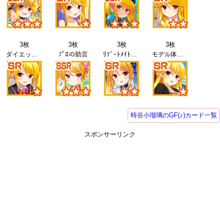
3枚
3枚
3枚
3枚
ダイエット26
ﾌﾟﾛの助言
ﾘｿﾞｰﾄﾒｲﾄﾞ26
モデル体験26
時谷小瑠璃のGF(♪)カード一覧
スポンサーリンク