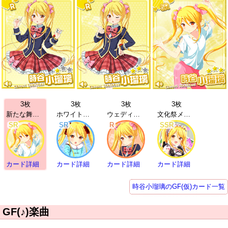
3枚
3枚
3枚
3枚
新たな舞台 時谷小瑠璃 | SR
ホワイトデー 時谷小瑠璃 | SR
ウェディング 時谷小瑠璃 | R
文化祭メイド 時谷小瑠璃 | SSR
SR
SR
R
SSR
カード詳細
カード詳細
カード詳細
カード詳細
時谷小瑠璃のGF(仮)カード一覧
GF(♪)楽曲