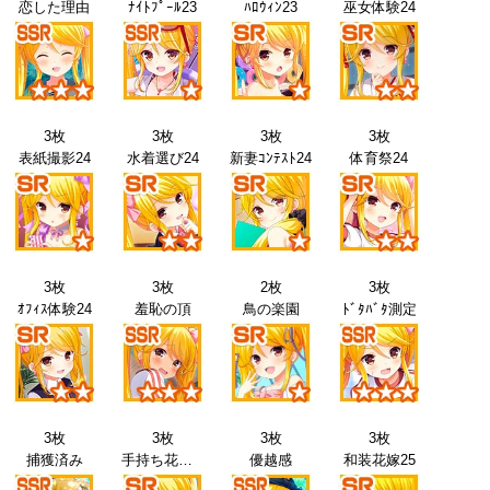
恋した理由
ﾅｲﾄﾌﾟｰﾙ23
ﾊﾛｳｨﾝ23
巫女体験24
3枚
3枚
3枚
3枚
表紙撮影24
水着選び24
新妻ｺﾝﾃｽﾄ24
体育祭24
3枚
3枚
2枚
3枚
ｵﾌｨｽ体験24
羞恥の頂
鳥の楽園
ﾄﾞﾀﾊﾞﾀ測定
3枚
3枚
3枚
3枚
捕獲済み
手持ち花火25
優越感
和装花嫁25