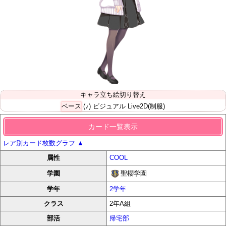
キャラ立ち絵切り替え
ベース
(♪) ビジュアル
Live2D(制服)
カード一覧表示
レア別カード枚数グラフ
▲
属性
COOL
聖櫻学園
学園
学年
2学年
クラス
2年A組
部活
帰宅部