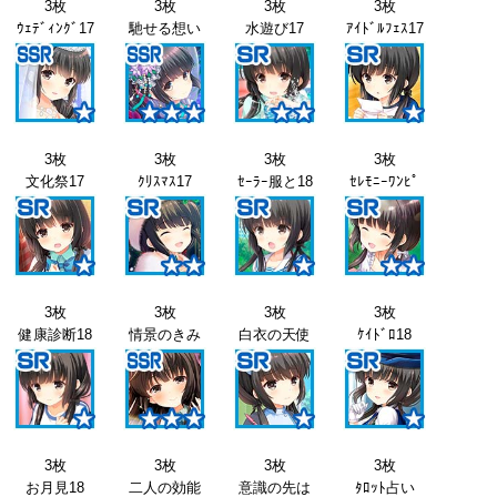
3枚
3枚
3枚
3枚
ｳｪﾃﾞｨﾝｸﾞ17
馳せる想い
水遊び17
ｱｲﾄﾞﾙﾌｪｽ17
3枚
3枚
3枚
3枚
文化祭17
ｸﾘｽﾏｽ17
ｾｰﾗｰ服と18
ｾﾚﾓﾆｰﾜﾝﾋﾟ
3枚
3枚
3枚
3枚
健康診断18
情景のきみ
白衣の天使
ｹｲﾄﾞﾛ18
3枚
3枚
3枚
3枚
お月見18
二人の効能
意識の先は
ﾀﾛｯﾄ占い