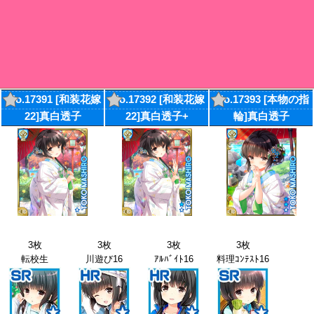
No.17391 [和装花嫁
No.17392 [和装花嫁
No.17393 [本物の指
22]真白透子
22]真白透子+
輪]真白透子
3枚
3枚
3枚
3枚
転校生
川遊び16
ｱﾙﾊﾞｲﾄ16
料理ｺﾝﾃｽﾄ16