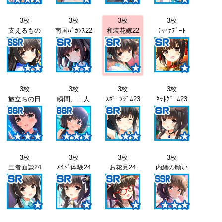
3枚
3枚
3枚
3枚
支えるもの
南国ﾊﾞｶﾝｽ22
和装花嫁22
ﾁｬｲﾅﾃﾞｰﾄ
3枚
3枚
3枚
3枚
旅立ちの日
瞬間、二人
ｽﾎﾟｰﾂｼﾞﾑ23
ﾈｯﾄｹﾞｰﾑ23
3枚
3枚
3枚
3枚
三者面談24
ﾒｲﾄﾞ体験24
お花見24
内緒の願い