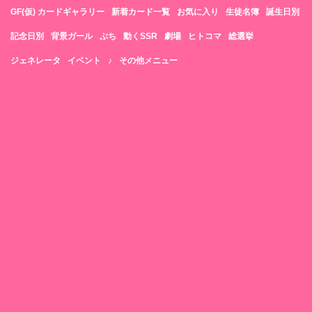
GF(仮) カードギャラリー
新着カード一覧
お気に入り
生徒名簿
誕生日別
記念日別
背景ガール
ぷち
動くSSR
劇場
ヒトコマ
総選挙
ジェネレータ
イベント
♪
その他メニュー