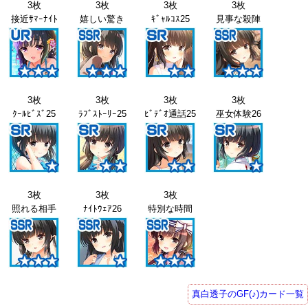
3枚
3枚
3枚
3枚
接近ｻﾏｰﾅｲﾄ
嬉しい驚き
ｷﾞｬﾙｺｽ25
見事な殺陣
3枚
3枚
3枚
3枚
ｸｰﾙﾋﾞｽﾞ25
ﾗﾌﾞｽﾄｰﾘｰ25
ﾋﾞﾃﾞｵ通話25
巫女体験26
3枚
3枚
3枚
照れる相手
ﾅｲﾄｳｪｱ26
特別な時間
真白透子のGF(♪)カード一覧