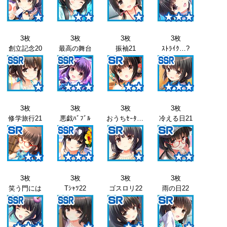
3枚
3枚
3枚
3枚
創立記念20
最高の舞台
振袖21
ｽﾄﾗｲｸ…?
3枚
3枚
3枚
3枚
修学旅行21
悪戯ﾊﾞﾌﾞﾙ
おうちｾｰﾀｰ21
冷える日21
3枚
3枚
3枚
3枚
笑う門には
Tｼｬﾂ22
ゴスロリ22
雨の日22