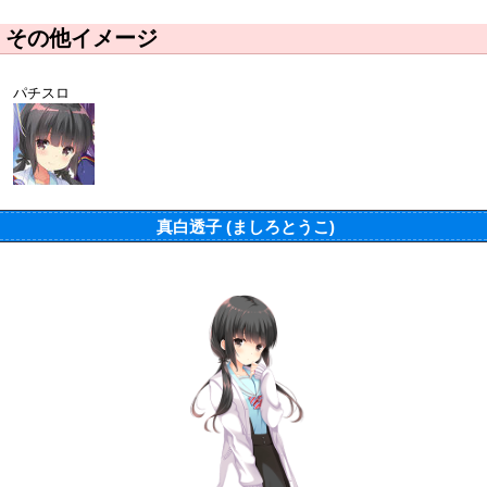
その他イメージ
パチスロ
真白透子 (ましろとうこ)