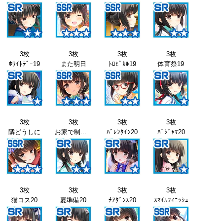
3枚
3枚
3枚
3枚
ﾎﾜｲﾄﾃﾞｰ19
また明日
ﾄﾛﾋﾟｶﾙ19
体育祭19
3枚
3枚
3枚
3枚
隣どうしに
お家で制服19
ﾊﾞﾚﾝﾀｲﾝ20
ﾊﾟｼﾞｬﾏ20
3枚
3枚
3枚
3枚
猫コス20
夏準備20
ﾁｱﾀﾞﾝｽ20
ｽﾏｲﾙﾌｨﾆｯｼｭ