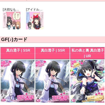
[大切なもの]真白透子
[アイドル（仮）]一色愛瑠
GF(♪)カード
真白透子 | SSR
真白透子 | SSR
私の表と裏 真白透子
| UR