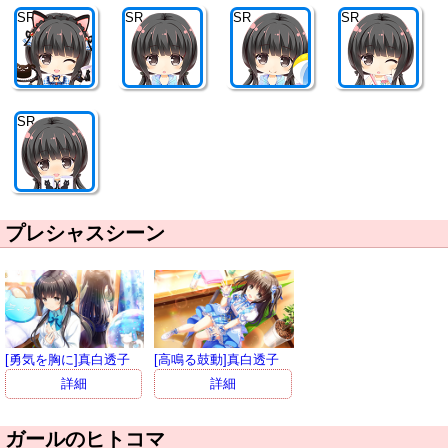
SR
SR
SR
SR
SR
プレシャスシーン
[勇気を胸に]真白透子
[高鳴る鼓動]真白透子
詳細
詳細
ガールのヒトコマ