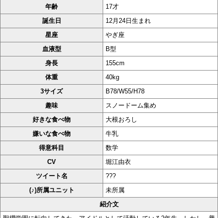
年齢
17才
誕生日
12月24日生まれ
星座
やぎ座
血液型
B型
身長
155cm
体重
40kg
3サイズ
B78/W55/H78
趣味
スノードーム集め
好きな食べ物
大根おろし
嫌いな食べ物
牛乳
得意科目
数学
CV
堀江由衣
ツイート名
???
(♪)所属ユニット
未所属
紹介文