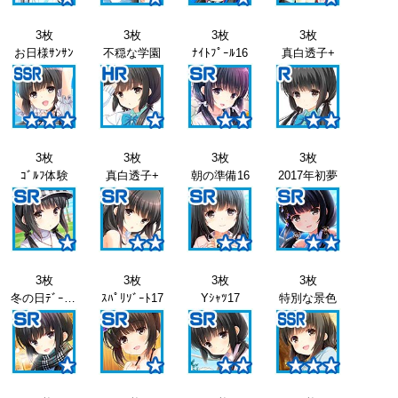
3枚
3枚
3枚
3枚
お日様ｻﾝｻﾝ
不穏な学園
ﾅｲﾄﾌﾟｰﾙ16
真白透子+
3枚
3枚
3枚
3枚
ｺﾞﾙﾌ体験
真白透子+
朝の準備16
2017年初夢
3枚
3枚
3枚
3枚
冬の日ﾃﾞｰﾄ17
ｽﾊﾟﾘｿﾞｰﾄ17
Yｼｬﾂ17
特別な景色