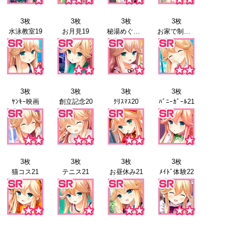
3枚
3枚
3枚
3枚
水泳教室19
お月見19
秘湯めぐり19
お家で制服19
3枚
3枚
3枚
3枚
ﾔﾝｷｰ映画
創立記念20
ｸﾘｽﾏｽ20
ﾊﾞﾆｰｶﾞｰﾙ21
3枚
3枚
3枚
3枚
猫コス21
テニス21
お昼休み21
ﾒｲﾄﾞ体験22