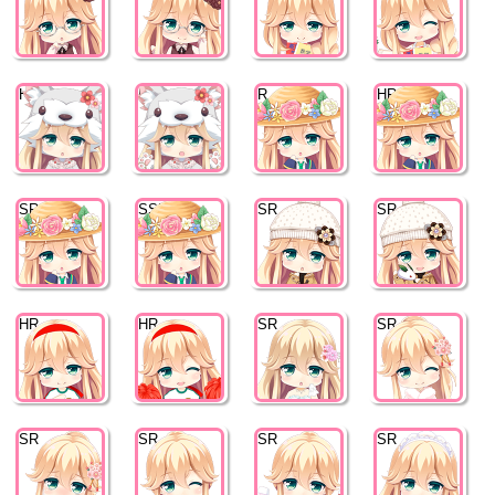
HR
HR
R
HR
SR
SSR
SR
SR
HR
HR
SR
SR
SR
SR
SR
SR