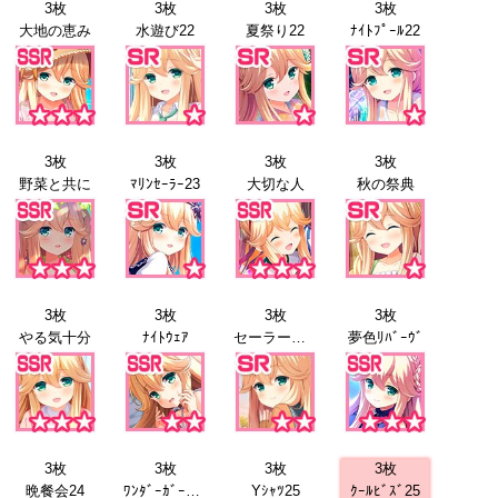
3枚
3枚
3枚
3枚
大地の恵み
水遊び22
夏祭り22
ﾅｲﾄﾌﾟｰﾙ22
3枚
3枚
3枚
3枚
野菜と共に
ﾏﾘﾝｾｰﾗｰ23
大切な人
秋の祭典
3枚
3枚
3枚
3枚
やる気十分
ﾅｲﾄｳｪｱ
セーラー服24
夢色ﾘﾊﾞｰｳﾞ
3枚
3枚
3枚
3枚
晩餐会24
ﾜﾝﾀﾞｰｶﾞｰﾃﾞﾝ
Yｼｬﾂ25
ｸｰﾙﾋﾞｽﾞ25