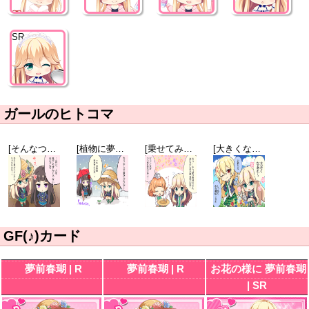
SR
ガールのヒトコマ
[そんなつもりは…]不知火五十鈴
[植物に夢中]夢前春瑚
[乗せてみた]長谷川美卯
[大きくなあれ]夢前春瑚
GF(♪)カード
夢前春瑚 | R
夢前春瑚 | R
お花の様に 夢前春瑚
| SR