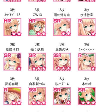
3枚
3枚
3枚
3枚
ﾎﾜｲﾄﾃﾞｰ13
GW13
雨の帰り道
水泳教室
3枚
3枚
3枚
3枚
夏祭り13
働く妖精
庭先の秋
ﾌｧｯｼｮﾝｼｮｰ
3枚
3枚
3枚
3枚
夢前春瑚+
自家製の味
脱出ｹﾞｰﾑ
木の精