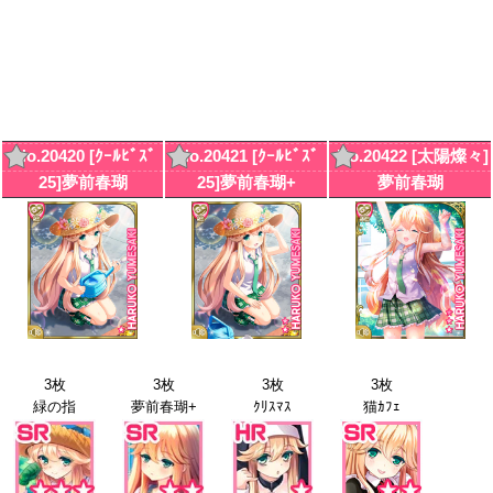
No.20420 [ｸｰﾙﾋﾞｽﾞ
No.20421 [ｸｰﾙﾋﾞｽﾞ
No.20422 [太陽燦々]
25]夢前春瑚
25]夢前春瑚+
夢前春瑚
3枚
3枚
3枚
3枚
緑の指
夢前春瑚+
ｸﾘｽﾏｽ
猫ｶﾌｪ