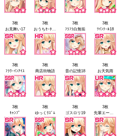
3枚
3枚
3枚
3枚
お見舞い17
おうちｾｰﾀｰ17
ﾌﾗﾌﾗ白無垢
ﾂｲﾝﾃｰﾙ18
3枚
3枚
3枚
3枚
ﾌﾗﾜｰｲﾝｱｲｽ
商店街物語
昔の記憶18
お天気雨
3枚
3枚
3枚
3枚
ｷｬﾝﾌﾟ
ゆっくﾘｽﾞﾑ
ゴスロリ19
先輩エール19