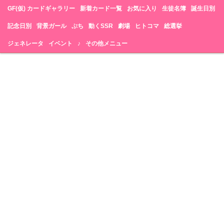
GF(仮) カードギャラリー
新着カード一覧
お気に入り
生徒名簿
誕生日別
記念日別
背景ガール
ぷち
動くSSR
劇場
ヒトコマ
総選挙
ジェネレータ
イベント
♪
その他メニュー