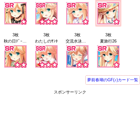
3枚
3枚
3枚
3枚
秋の日ﾃﾞｰﾄ25
わたしのｻﾝﾀ
交流水泳会26
夏旅行26
夢前春瑚のGF(♪)カード一覧
スポンサーリンク