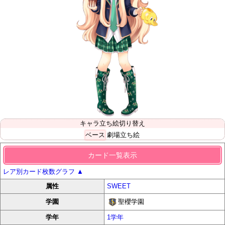
キャラ立ち絵切り替え
ベース
劇場立ち絵
カード一覧表示
レア別カード枚数グラフ
▲
属性
SWEET
聖櫻学園
学園
学年
1学年