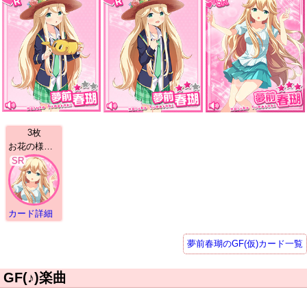
3枚
お花の様に 夢前春瑚 | SR
SR
カード詳細
夢前春瑚のGF(仮)カード一覧
GF(♪)楽曲