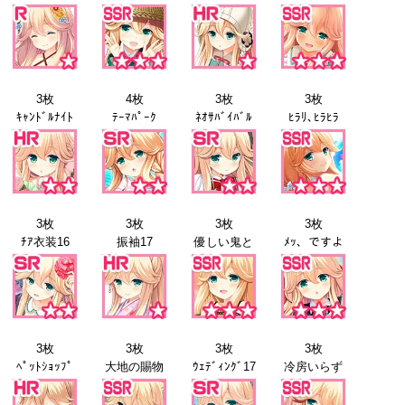
3枚
4枚
3枚
3枚
ｷｬﾝﾄﾞﾙﾅｲﾄ
ﾃｰﾏﾊﾟｰｸ
ﾈｵｻﾊﾞｲﾊﾞﾙ
ﾋﾗﾘ､ﾋﾗﾋﾗ
3枚
3枚
3枚
3枚
ﾁｱ衣装16
振袖17
優しい鬼と
ﾒｯ、ですよ
3枚
3枚
3枚
3枚
ﾍﾟｯﾄｼｮｯﾌﾟ
大地の賜物
ｳｪﾃﾞｨﾝｸﾞ17
冷房いらず