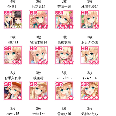
4枚
3枚
3枚
3枚
仲良し
お花見14
苦味一興
林間学校14
3枚
3枚
3枚
3枚
ﾄﾛﾋﾟｶﾙ
牧場体験14
民族衣装
おとぎの国
3枚
3枚
3枚
3枚
お手入れ中
映画村
ｽﾛｰﾗｲﾌ15
ｷﾗ★ｶﾞｰﾙ
3枚
3枚
3枚
3枚
ﾊﾛｳｨﾝ15
ﾔｯﾎｯﾎ～
雪遊び16
気付いたら