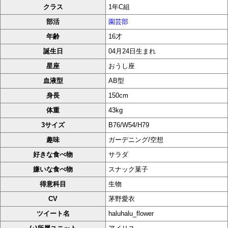
クラス
1年C組
部活
園芸部
年齢
16才
誕生日
04月24日生まれ
星座
おうし座
血液型
AB型
身長
150cm
体重
43kg
3サイズ
B76/W54/H79
趣味
ガーデニング/空想
好きな食べ物
サラダ
嫌いな食べ物
スナック菓子
得意科目
生物
CV
茅野愛衣
ツイート名
haluhalu_flower