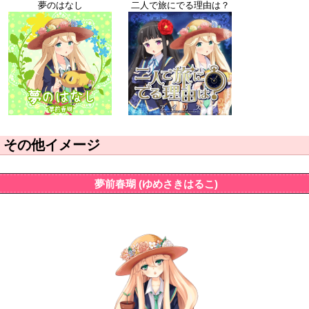
夢のはなし
二人で旅にでる理由は？
その他イメージ
夢前春瑚 (ゆめさきはるこ)