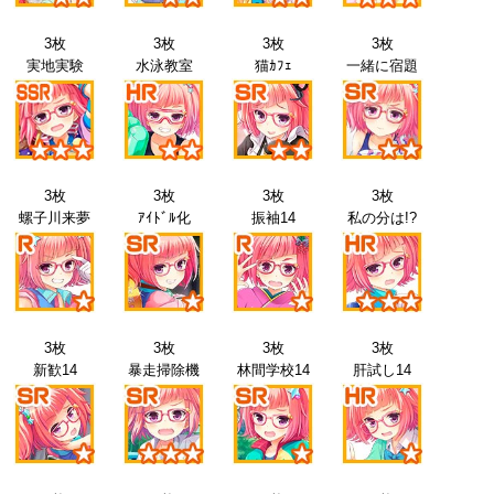
3枚
3枚
3枚
3枚
実地実験
水泳教室
猫ｶﾌｪ
一緒に宿題
3枚
3枚
3枚
3枚
螺子川来夢
ｱｲﾄﾞﾙ化
振袖14
私の分は!?
3枚
3枚
3枚
3枚
新歓14
暴走掃除機
林間学校14
肝試し14