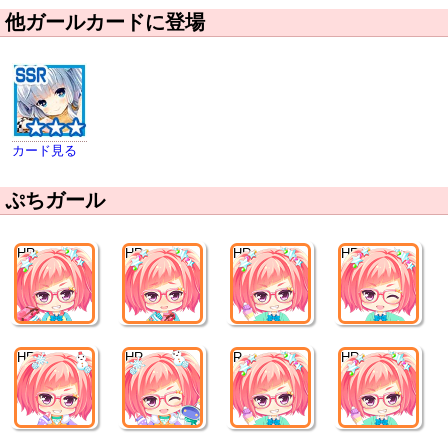
他ガールカードに登場
カード見る
ぷちガール
HR
HR
HR
HR
HR
HR
R
HR