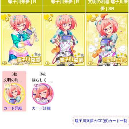
螺子川来夢 | R
螺子川来夢 | R
文明の利器 螺子川来
夢 | SR
3枚
3枚
文明の利器 螺子川来夢 | SR
猫らしく 螺子川来夢 | SR
SR
SR
カード詳細
カード詳細
螺子川来夢のGF(仮)カード一覧