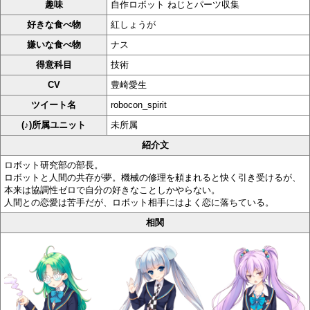
趣味
自作ロボット ねじとパーツ収集
好きな食べ物
紅しょうが
嫌いな食べ物
ナス
得意科目
技術
CV
豊崎愛生
ツイート名
robocon_spirit
(♪)所属ユニット
未所属
紹介文
ロボット研究部の部長。
ロボットと人間の共存が夢。機械の修理を頼まれると快く引き受けるが、
本来は協調性ゼロで自分の好きなことしかやらない。
人間との恋愛は苦手だが、ロボット相手にはよく恋に落ちている。
相関