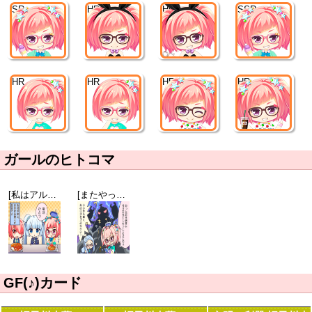
SR
HR
HR
SSR
HR
HR
HR
HR
ガールのヒトコマ
[私はアルカリ派]ミス・モノクローム
[またやってしまった]螺子川来夢
GF(♪)カード