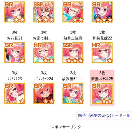
3枚
3枚
3枚
3枚
お花見21
お家で制服21
熱暴走注意
和装花嫁22
3枚
3枚
3枚
3枚
ｸﾘｽﾏｽ23
ﾊﾞﾚﾝﾀｲﾝ24
放課後ﾃﾞｰﾄ25
新妻ｺﾝﾃｽﾄ25
螺子川来夢のGF(♪)カード一覧
スポンサーリンク