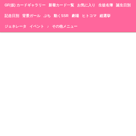
GF(仮) カードギャラリー
新着カード一覧
お気に入り
生徒名簿
誕生日別
記念日別
背景ガール
ぷち
動くSSR
劇場
ヒトコマ
総選挙
ジェネレータ
イベント
♪
その他メニュー