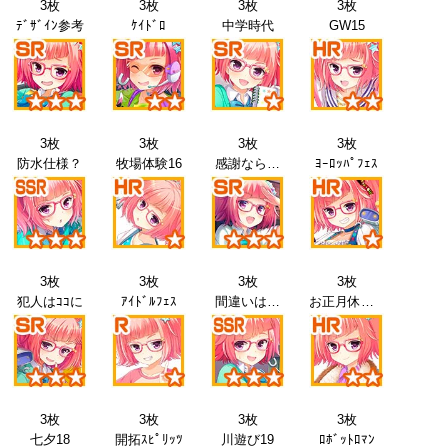
3枚
3枚
3枚
3枚
ﾃﾞｻﾞｲﾝ参考
ｹｲﾄﾞﾛ
中学時代
GW15
3枚
3枚
3枚
3枚
防水仕様？
牧場体験16
感謝なら…
ﾖｰﾛｯﾊﾟﾌｪｽ
3枚
3枚
3枚
3枚
犯人はｺｺに
ｱｲﾄﾞﾙﾌｪｽ
間違いは…
お正月休み18
3枚
3枚
3枚
3枚
七夕18
開拓ｽﾋﾟﾘｯﾂ
川遊び19
ﾛﾎﾞｯﾄﾛﾏﾝ