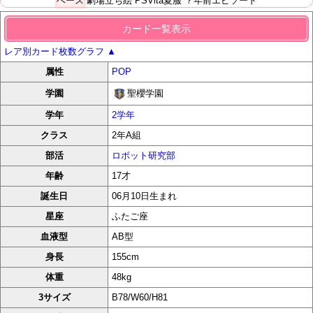
ベース
劇場立ち絵
PSVita夏服
？年前エピソード
カード一覧表示
レア別カード枚数グラフ
▲
属性
POP
聖櫻学園
学園
学年
2学年
クラス
2年A組
部活
ロボット研究部
年齢
17才
誕生日
06月10日生まれ
星座
ふたご座
血液型
AB型
身長
155cm
体重
48kg
3サイズ
B78/W60/H81