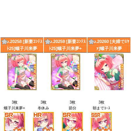
No.20258 [新妻ｺﾝﾃｽ
No.20259 [新妻ｺﾝﾃｽ
No.20260 [夫婦でｽﾔ
ﾄ25]螺子川来夢
ﾄ25]螺子川来夢+
ｧ]螺子川来夢
3枚
3枚
3枚
3枚
螺子川来夢+
冬休み
節分
朝までｺｰｽ