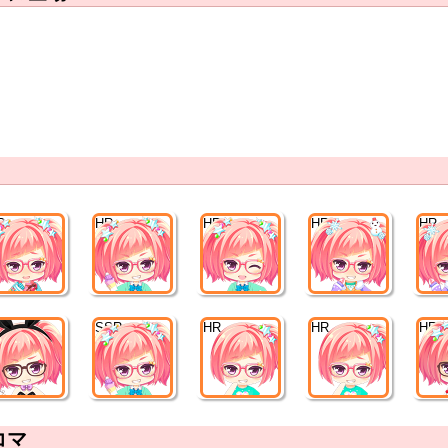
R
HR
HR
HR
HR
R
SSR
HR
HR
HR
コマ