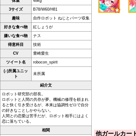
体重
48kg
3サイズ
B78/W60/H81
趣味
自作ロボット ねじとパーツ収集
好きな食べ物
紅しょうが
嫌いな食べ物
ナス
得意科目
技術
CV
豊崎愛生
ツイート名
robocon_spirit
(♪)所属ユニッ
未所属
ト
紹介文
ロボット研究部の部長。
ロボットと人間の共存が夢。機械の修理を頼まれ
ると快く引き受けるが、本来は協調性ゼロで自分
の好きなことしかやらない。
人間との恋愛は苦手だが、ロボット相手にはよく
恋に落ちている。
相関
他ガールカー