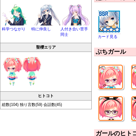
科学つながり
特に仲良し
人付き合い苦手
同士
カード見る
聖櫻エリア
ぷちガール
HR
H
ヒトコト
HR
H
総数(104) 独り言数(59) 会話数(45)
ガールのヒト