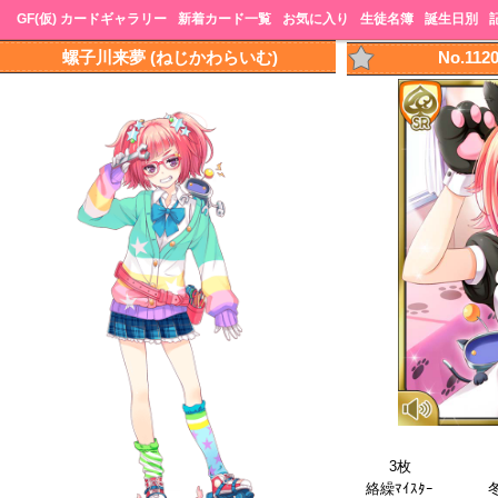
GF(仮) カードギャラリー
新着カード一覧
お気に入り
生徒名簿
誕生日別
螺子川来夢 (ねじかわらいむ)
No.11
3枚
絡繰ﾏｲｽﾀｰ