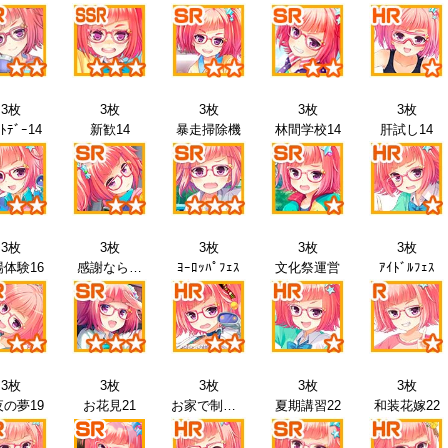
3枚
3枚
3枚
3枚
3枚
ﾄﾃﾞｰ14
新歓14
暴走掃除機
林間学校14
肝試し14
3枚
3枚
3枚
3枚
3枚
体験16
感謝なら…
ﾖｰﾛｯﾊﾟﾌｪｽ
文化祭運営
ｱｲﾄﾞﾙﾌｪｽ
3枚
3枚
3枚
3枚
3枚
の夢19
お花見21
お家で制服21
夏期講習22
和装花嫁22