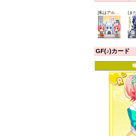
[私はアルカリ派]ミス・モノクローム
GF(♪)カード
螺