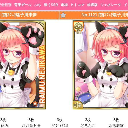
記念日別
背景ガール
ぷち
動くSSR
劇場
ヒトコマ
総選挙
ジェネレータ
イ
20 [猫ｶﾌｪ]螺子川来夢
No.1121 [猫ｶﾌｪ]螺子
3枚
3枚
3枚
3枚
3枚
冬休み
ﾉﾘﾉﾘ新兵器
ﾊﾟｼﾞｬﾏ13
どろんこ
水泳教室