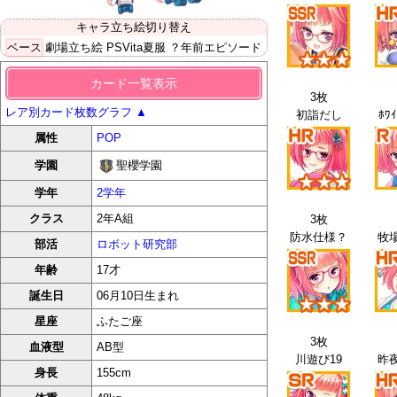
キャラ立ち絵切り替え
ベース
劇場立ち絵
PSVita夏服
？年前エピソード
カード一覧表示
3枚
レア別カード枚数グラフ
▲
初詣だし
ﾎﾜｲ
属性
POP
聖櫻学園
学園
学年
2学年
クラス
2年A組
3枚
防水仕様？
牧場
部活
ロボット研究部
年齢
17才
誕生日
06月10日生まれ
星座
ふたご座
3枚
血液型
AB型
川遊び19
昨夜
身長
155cm