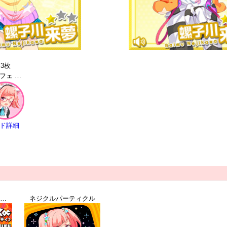
3枚
猫カフェ 螺子川来夢 | R
ド詳細
ロボティクス∞＜インフェニティ＞
ネジクルパーティクル