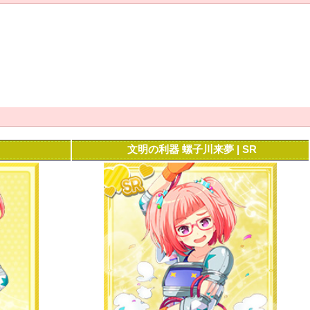
文明の利器 螺子川来夢 | SR