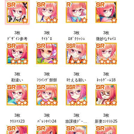
3枚
3枚
3枚
3枚
ﾃﾞｻﾞｲﾝ参考
ｹｲﾄﾞﾛ
ﾛﾎﾞｸﾗｯｼｭ
微妙なﾁｮｲｽ
3枚
3枚
3枚
3枚
勘違い
ﾌﾗｲﾝｸﾞ餅餅
叶える願い
ﾈｯﾄｹﾞｰﾑ18
3枚
3枚
3枚
3枚
ｸﾘｽﾏｽ23
ﾊﾞﾚﾝﾀｲﾝ24
放課後ﾃﾞｰﾄ25
新妻ｺﾝﾃｽﾄ25