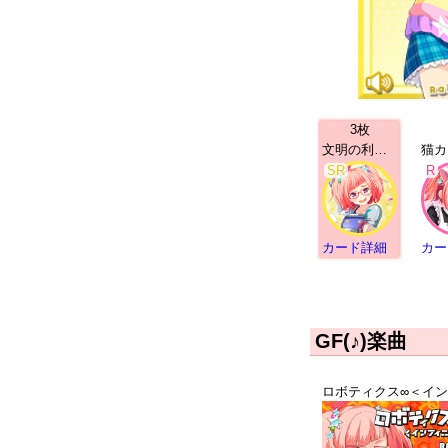
3枚
文明の利器 螺子川来夢 | SR
SR
R
カード詳細
カー
GF(♪)楽曲