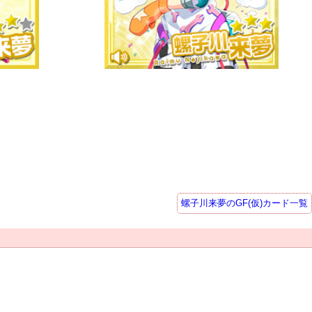
螺子川来夢のGF(仮)カード一覧