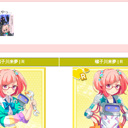
[またやってしまった]螺子川来夢
子川来夢 | R
螺子川来夢 | R