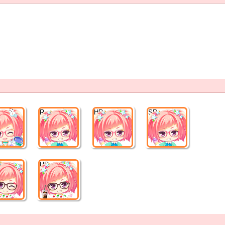
R
HR
SR
HR