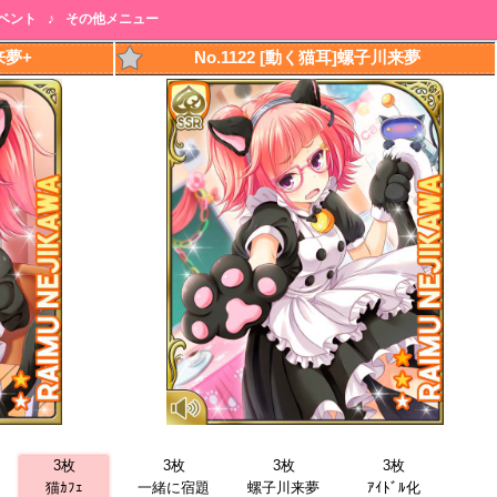
ベント
♪
その他メニュー
川来夢+
No.1122 [動く猫耳]螺子川来夢
3枚
3枚
3枚
3枚
猫ｶﾌｪ
一緒に宿題
螺子川来夢
ｱｲﾄﾞﾙ化