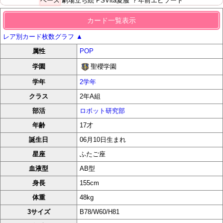
ベース
劇場立ち絵
PSVita夏服
？年前エピソード
カード一覧表示
レア別カード枚数グラフ
▲
属性
POP
聖櫻学園
学園
学年
2学年
クラス
2年A組
部活
ロボット研究部
年齢
17才
誕生日
06月10日生まれ
星座
ふたご座
血液型
AB型
身長
155cm
体重
48kg
3サイズ
B78/W60/H81