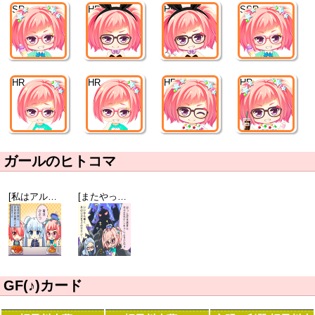
SR
HR
HR
SSR
HR
HR
HR
HR
ガールのヒトコマ
[私はアルカリ派]ミス・モノクローム
[またやってしまった]螺子川来夢
GF(♪)カード