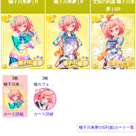
螺子川来夢 | R
螺子川来夢 | R
文明の利器 螺子川来
夢 | SR
3枚
3枚
螺子川来夢 | R
猫カフェ 螺子川来夢 | R
R
R
カード詳細
カード詳細
螺子川来夢のGF(仮)カード一覧