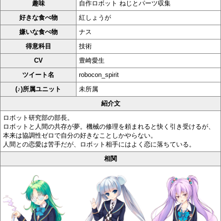
趣味
自作ロボット ねじとパーツ収集
好きな食べ物
紅しょうが
嫌いな食べ物
ナス
得意科目
技術
CV
豊崎愛生
ツイート名
robocon_spirit
(♪)所属ユニット
未所属
紹介文
ロボット研究部の部長。
ロボットと人間の共存が夢。機械の修理を頼まれると快く引き受けるが、
本来は協調性ゼロで自分の好きなことしかやらない。
人間との恋愛は苦手だが、ロボット相手にはよく恋に落ちている。
相関