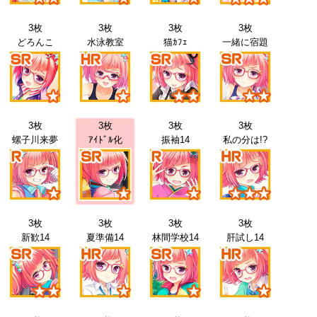
3枚
3枚
3枚
3枚
どろんこ
水泳教室
猫ｶﾌｪ
一緒に宿題
3枚
3枚
3枚
3枚
螺子川来夢
ｱｲﾄﾞﾙ化
振袖14
私の分は!?
3枚
3枚
3枚
3枚
新歓14
夏準備14
林間学校14
肝試し14