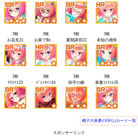
3枚
3枚
3枚
3枚
お花見21
お家で制服21
夏期講習22
未知の感情
3枚
3枚
3枚
3枚
ｸﾘｽﾏｽ23
ﾊﾞﾚﾝﾀｲﾝ24
助手の鑑
新妻ｺﾝﾃｽﾄ25
螺子川来夢のGF(♪)カード一覧
スポンサーリンク