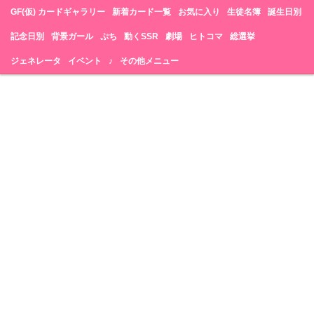
GF(仮) カードギャラリー
新着カード一覧
お気に入り
生徒名簿
誕生日別
記念日別
背景ガール
ぷち
動くSSR
劇場
ヒトコマ
総選挙
ジェネレータ
イベント
♪
その他メニュー