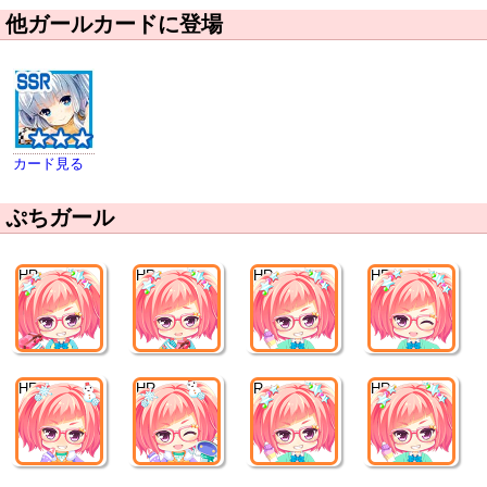
他ガールカードに登場
カード見る
ぷちガール
HR
HR
HR
HR
HR
HR
R
HR