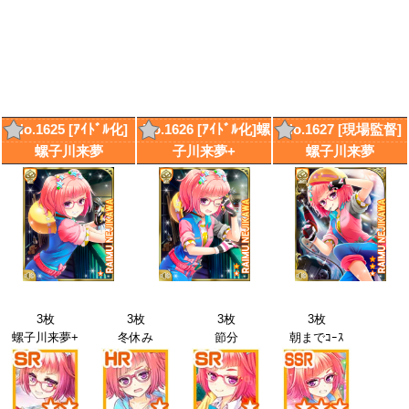
No.1625 [ｱｲﾄﾞﾙ化]
No.1626 [ｱｲﾄﾞﾙ化]螺
No.1627 [現場監督]
螺子川来夢
子川来夢+
螺子川来夢
3枚
3枚
3枚
3枚
螺子川来夢+
冬休み
節分
朝までｺｰｽ