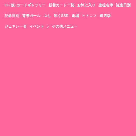
GF(仮) カードギャラリー
新着カード一覧
お気に入り
生徒名簿
誕生日別
記念日別
背景ガール
ぷち
動くSSR
劇場
ヒトコマ
総選挙
ジェネレータ
イベント
♪
その他メニュー