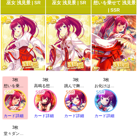
巫女 浅見景 | SR
巫女 浅見景 | SR
想いを乗せて 浅見景
| SSR
3枚
3枚
3枚
3枚
想いを乗せて 浅見景 | SSR
高鳴る想い 浅見景 | SSR
跳んで舞って 浅見景 | SSR
お化けは苦手 浅見景 | SSR
SSR
SSR
SSR
SSR
カード詳細
カード詳細
カード詳細
カード詳細
3枚
堂々ダンシング 浅見景 | UR