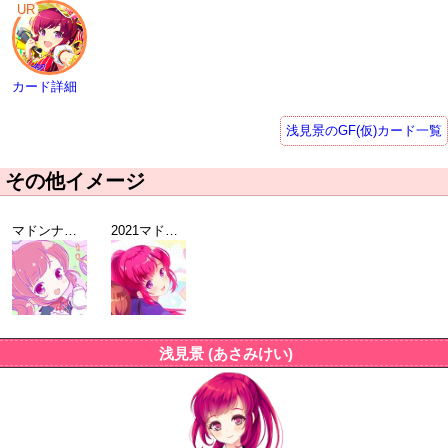
UR
カード詳細
浅見景のGF(仮)カード一覧
その他イメージ
マドンナ選抜総選挙2019 TOP10ガールオリジナル壁紙
2021マドンナ選抜総選挙記念壁紙
浅見景 (あさみけい)