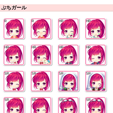
ぷちガール
R
R
HR
HR
HR
HR
HR
HR
SR
SR
SR
SR
SR
SR
SR
SR