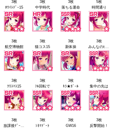
3枚
3枚
3枚
5枚
ﾎﾜｲﾄﾃﾞｰ15
中学時代
落ちる運命
時間通り
3枚
3枚
3枚
3枚
航空博物館
猫コス15
新体操
みんなのﾋｰﾛｰ
3枚
3枚
3枚
3枚
ｸﾘｽﾏｽ15
ﾌﾙ回転で
ｷﾗ★ｶﾞｰﾙ
集中の先は
3枚
3枚
3枚
3枚
放課後ﾃﾞｰﾄ16
ｼﾈﾏﾃﾞｰﾄ
GW16
反撃開始！