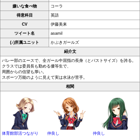
嫌いな食べ物
コーラ
得意科目
英語
CV
伊藤美来
ツイート名
asamil
(♪)所属ユニット
かぶきガールズ
紹介文
バレー部のエースで、全ガール中屈指の長身（とバストサイズ）を誇る。
クラスでは委員長も勤める優等生で、
周囲からの信望も厚い。
スポーツ万能のように見えて実は水泳が苦手。
相関
体育館部活つながり
仲良し
仲良し