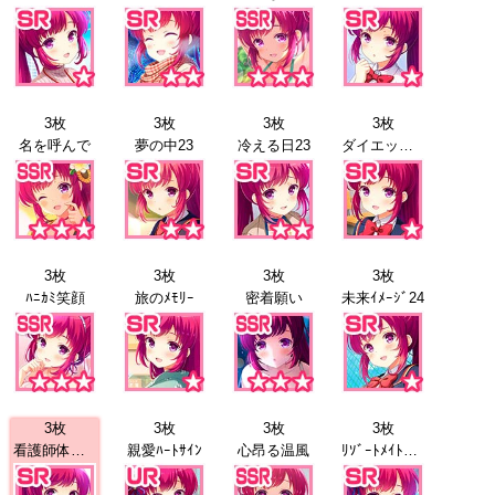
3枚
3枚
3枚
3枚
名を呼んで
夢の中23
冷える日23
ダイエット24
3枚
3枚
3枚
3枚
ﾊﾆｶﾐ笑顔
旅のﾒﾓﾘｰ
密着願い
未来ｲﾒｰｼﾞ24
3枚
3枚
3枚
3枚
看護師体験24
親愛ﾊｰﾄｻｲﾝ
心昂る温風
ﾘｿﾞｰﾄﾒｲﾄﾞ25