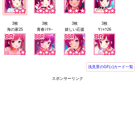
3枚
3枚
3枚
3枚
海の家25
青春ｼｱﾀｰ
嬉しい応援
Yｼｬﾂ26
浅見景のGF(♪)カード一覧
スポンサーリンク