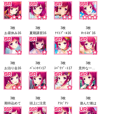
3枚
3枚
3枚
3枚
お昼休み16
夏期講習16
ﾅｲﾄﾌﾟｰﾙ16
ﾎｯﾄﾖｶﾞ16
3枚
3枚
3枚
3枚
お泊り会16
ﾊﾞﾚﾝﾀｲﾝ17
ｽﾊﾟﾘｿﾞｰﾄ17
意外な一面17
3枚
3枚
3枚
3枚
期待込めて
頭上に注意
ｱﾗﾋﾞｱﾝ
遊んだ後は