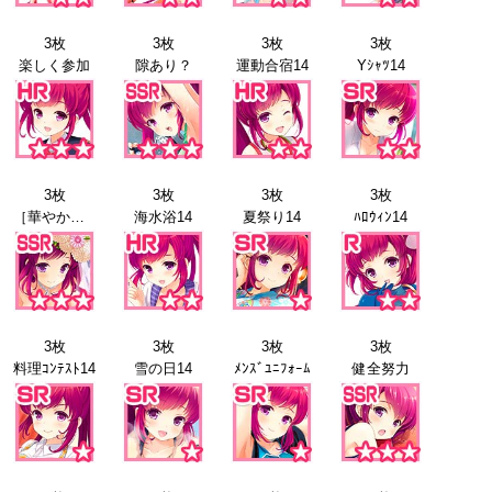
3枚
3枚
3枚
3枚
楽しく参加
隙あり？
運動合宿14
Yｼｬﾂ14
3枚
3枚
3枚
3枚
［華やかな姿］浅見景
海水浴14
夏祭り14
ﾊﾛｳｨﾝ14
3枚
3枚
3枚
3枚
料理ｺﾝﾃｽﾄ14
雪の日14
ﾒﾝｽﾞﾕﾆﾌｫｰﾑ
健全努力