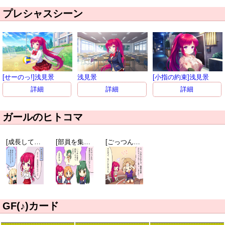
プレシャスシーン
[せーのっ!]浅見景
浅見景
[小指の約束]浅見景
詳細
詳細
詳細
ガールのヒトコマ
[成長してるのは…]浅見景
[部員を集める方法]九重忍
[ごっつんこ]成瀬まなみ
GF(♪)カード