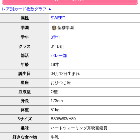
レア別カード枚数グラフ
▲
属性
SWEET
聖櫻学園
学園
学年
3学年
クラス
3年B組
部活
バレー部
年齢
18才
誕生日
04月12日生まれ
星座
おひつじ座
血液型
O型
身長
173cm
体重
51kg
3サイズ
B89/W63/H89
趣味
ハートウォーミング系映画鑑賞
好きな食べ物
牛乳