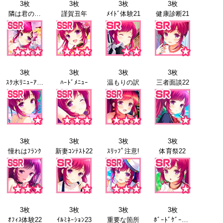
3枚
3枚
3枚
3枚
隣は君の…
謹賀丑年
ﾒｲﾄﾞ体験21
健康診断21
3枚
3枚
3枚
3枚
ｽｸ水ﾘﾆｭｰｱﾙ21
ﾊｰﾄﾞﾒﾆｭｰ
温もりの訳
三者面談22
3枚
3枚
3枚
3枚
憧れはﾌﾗﾝｸ
新妻ｺﾝﾃｽﾄ22
ｽﾘｯﾌﾟ注意!
体育祭22
3枚
3枚
3枚
3枚
ｵﾌｨｽ体験22
ｲﾙﾐﾈｰｼｮﾝ23
重要な箇所
ﾎﾞｰﾄﾞｹﾞｰﾑ23