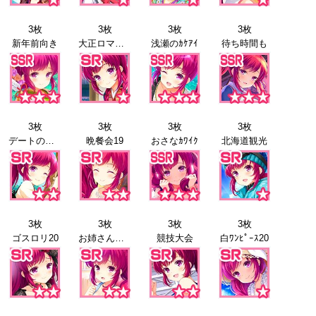
3枚
3枚
3枚
3枚
新年前向き
大正ロマン19
浅瀬のｶｹｱｲ
待ち時間も
3枚
3枚
3枚
3枚
デートの日19
晩餐会19
おさなｶﾜｲｸ
北海道観光
3枚
3枚
3枚
3枚
ゴスロリ20
お姉さんと20
競技大会
白ﾜﾝﾋﾟｰｽ20