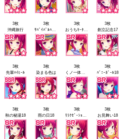
3枚
3枚
3枚
3枚
沖縄旅行
ｻﾊﾞｲﾊﾞﾙﾊﾞﾄﾙ17
おうちｾｰﾀｰ17
創立記念17
3枚
3枚
3枚
3枚
先輩ﾊｲﾋｰﾙ
染まる色は
くノ一体験18
ﾊﾞﾆｰｶﾞｰﾙ18
3枚
3枚
3枚
3枚
秋の秘湯18
雨の日18
ﾘﾗｸｾﾞｰｼｮﾝ18
お見舞い18