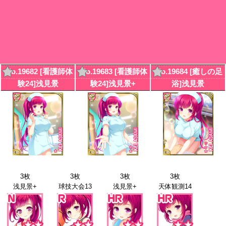
No.19682 [看護師体
No.19683 [看護師体
No.19684 [癒しの足
験24]浅見景
験24]浅見景+
浴]浅見景
3枚
3枚
3枚
3枚
浅見景+
球技大会13
浅見景+
天体観測14