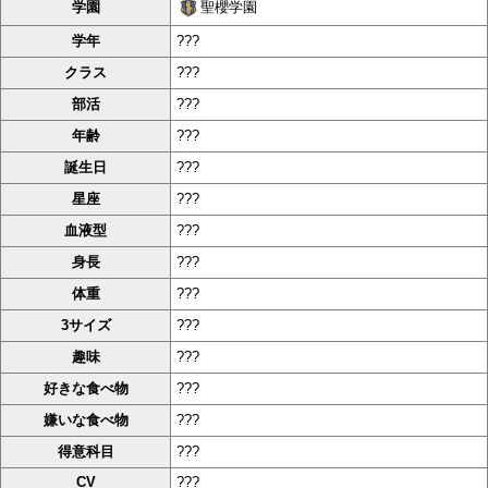
聖櫻学園
学園
学年
???
クラス
???
部活
???
年齢
???
誕生日
???
星座
???
血液型
???
身長
???
体重
???
3サイズ
???
趣味
???
好きな食べ物
???
嫌いな食べ物
???
得意科目
???
CV
???