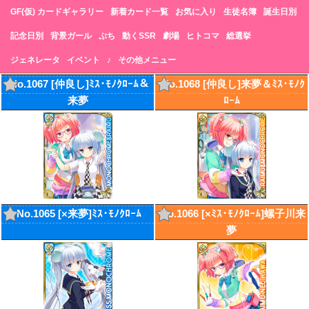
GF(仮) カードギャラリー
新着カード一覧
お気に入り
生徒名簿
誕生日別
記念日別
背景ガール
ぷち
動くSSR
劇場
ヒトコマ
総選挙
ジェネレータ
イベント
♪
その他メニュー
No.1067 [仲良し]ﾐｽ･ﾓﾉｸﾛｰﾑ＆
No.1068 [仲良し]来夢＆ﾐｽ･ﾓﾉｸ
来夢
ﾛｰﾑ
No.1065 [×来夢]ﾐｽ･ﾓﾉｸﾛｰﾑ
No.1066 [×ﾐｽ･ﾓﾉｸﾛｰﾑ]螺子川来
夢