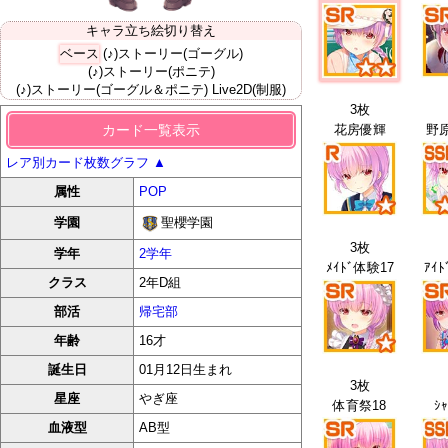
キャラ立ち絵切り替え
ベース
(♪)ストーリー(ゴーグル)
(♪)ストーリー(ポニテ)
(♪)ストーリー(ゴーグル＆ポニテ)
Live2D(制服)
3枚
カード一覧表示
花房優輝
野
レア別カード枚数グラフ
▲
属性
POP
聖櫻学園
学園
3枚
学年
2学年
ﾒｲﾄﾞ体験17
ｱｲﾄ
クラス
2年D組
部活
帰宅部
年齢
16才
誕生日
01月12日生まれ
3枚
星座
やぎ座
体育祭18
ｼｬ
血液型
AB型