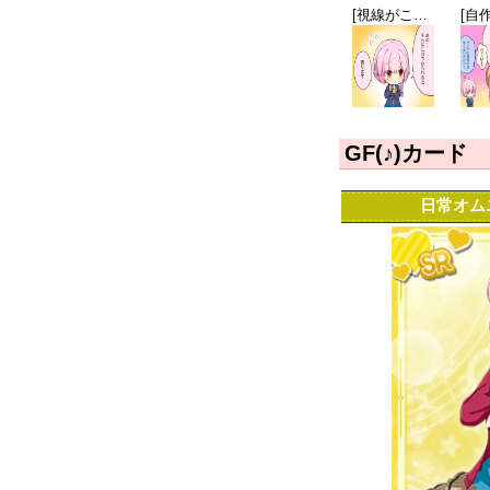
[視線がこわくて…]花房優輝
GF(♪)カード
日常オムニ