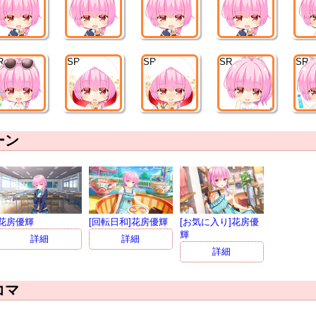
R
SR
SR
SR
SR
ーン
花房優輝
[回転日和]花房優輝
[お気に入り]花房優
輝
詳細
詳細
詳細
コマ