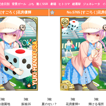
記念日別
背景ガール
ぷち
動くSSR
劇場
ヒトコマ
総選挙
ジェネレータ
イ
64 [すごろく]花房優輝
No.5765 [すごろく]花
3枚
3枚
3枚
3枚
3枚
の遊園地
振袖16
夏のせい？
花房優輝+
輝ける場所