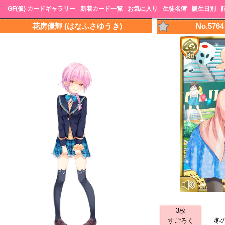
GF(仮) カードギャラリー
新着カード一覧
お気に入り
生徒名簿
誕生日別
花房優輝 (はなふさゆうき)
No.57
3枚
すごろく
冬