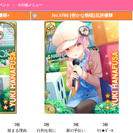
ベント
♪
その他メニュー
房優輝+
No.5766 [密かな熱唱]花房優輝
3枚
3枚
3枚
3枚
留まる理由
行列を前に
家の手伝い
ｷﾗ★ｶﾞｰﾙ