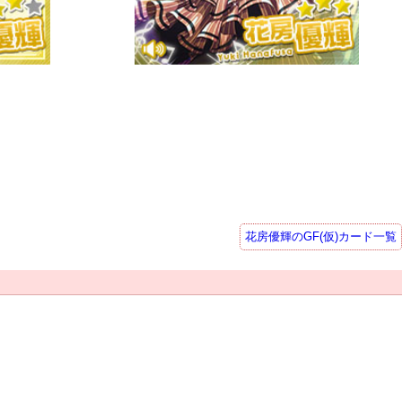
花房優輝のGF(仮)カード一覧