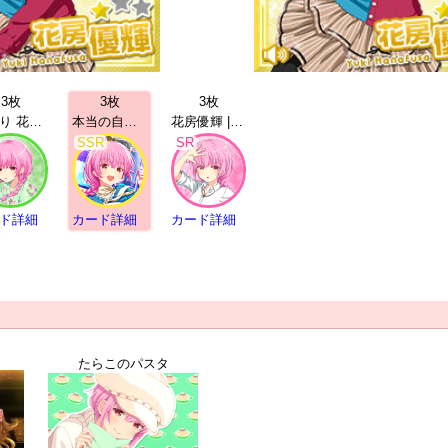
3枚
3枚
3枚
夏祭り 花房優輝 | SR
本当の自分に 花房優輝 | SSR
花房優輝 | SR
SSR
SR
ド詳細
カード詳細
カード詳細
たらこのパスタ