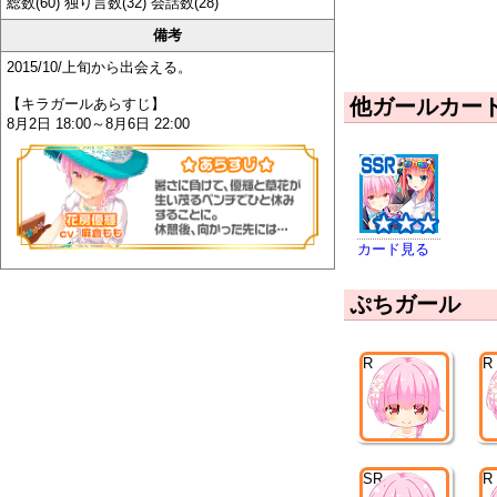
総数(60) 独り言数(32) 会話数(28)
備考
2015/10/上旬から出会える。
他ガールカー
【キラガールあらすじ】
8月2日 18:00～8月6日 22:00
カード見る
ぷちガール
R
R
SR
R