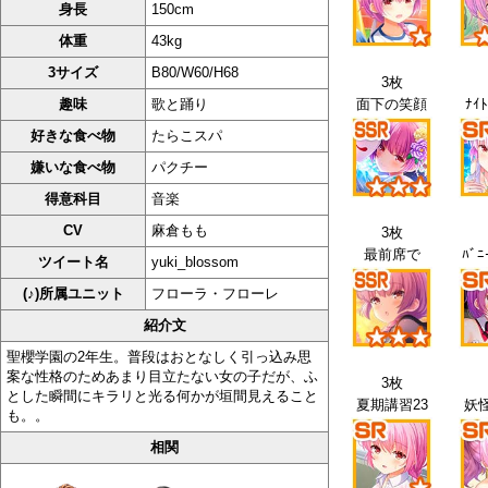
身長
150cm
体重
43kg
3サイズ
B80/W60/H68
3枚
趣味
歌と踊り
面下の笑顔
ﾅｲﾄ
好きな食べ物
たらこスパ
嫌いな食べ物
パクチー
得意科目
音楽
CV
麻倉もも
3枚
最前席で
ﾊﾞﾆ
ツイート名
yuki_blossom
(♪)所属ユニット
フローラ・フローレ
紹介文
聖櫻学園の2年生。普段はおとなしく引っ込み思
案な性格のためあまり目立たない女の子だが、ふ
3枚
とした瞬間にキラリと光る何かが垣間見えること
夏期講習23
妖怪
も。。
相関