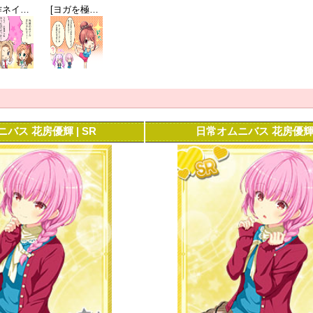
[自作ネイル]緒川唯
[ヨガを極めると…]武内未美
バス 花房優輝 | SR
日常オムニバス 花房優輝 |