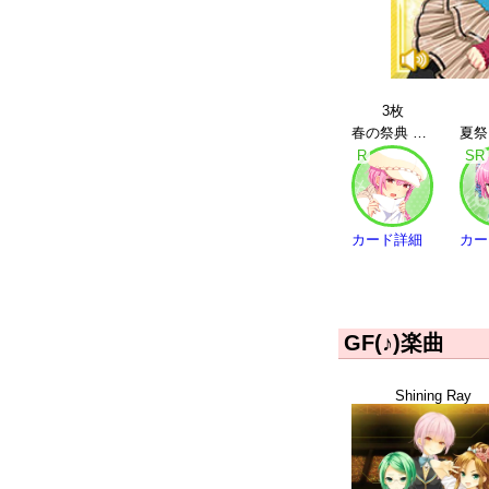
3枚
春の祭典 花房優輝 | R
R
SR
カード詳細
カー
GF(♪)楽曲
Shining Ray