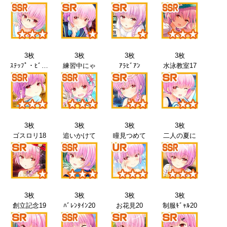
3枚
3枚
3枚
3枚
ｽﾃｯﾌﾟ・ﾋﾞｰﾄ
練習中にゃ
ｱﾗﾋﾞｱﾝ
水泳教室17
3枚
3枚
3枚
3枚
ゴスロリ18
追いかけて
瞳見つめて
二人の夏に
3枚
3枚
3枚
3枚
創立記念19
ﾊﾞﾚﾝﾀｲﾝ20
お花見20
制服ｷﾞｬﾙ20