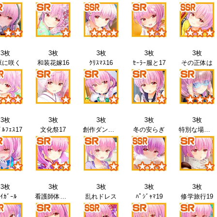
3枚
3枚
3枚
3枚
3枚
原に咲く
和装花嫁16
ｸﾘｽﾏｽ16
ｾｰﾗｰ服と17
その正体は
3枚
3枚
3枚
3枚
3枚
ﾞﾙﾌｪｽ17
文化祭17
創作ダンス17
冬の安らぎ
特別な場所18
3枚
3枚
3枚
3枚
3枚
ｲｶﾞｰﾙ
看護師体験18
乱れドレス
ﾊﾟｼﾞｬﾏ19
修学旅行19