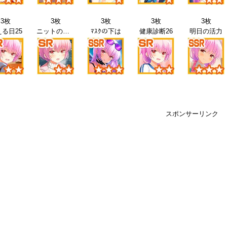
3枚
3枚
3枚
3枚
3枚
る日25
ニットの日26
ﾏｽｸの下は
健康診断26
明日の活力
スポンサーリンク