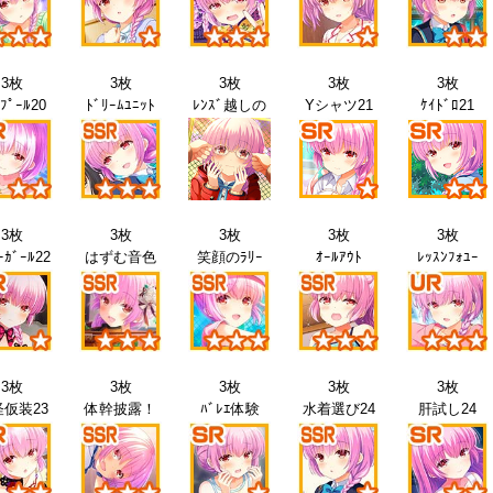
3枚
3枚
3枚
3枚
3枚
ﾌﾟｰﾙ20
ﾄﾞﾘｰﾑﾕﾆｯﾄ
ﾚﾝｽﾞ越しの
Yシャツ21
ｹｲﾄﾞﾛ21
3枚
3枚
3枚
3枚
3枚
ｰｶﾞｰﾙ22
はずむ音色
笑顔のﾗﾘｰ
ｵｰﾙｱｳﾄ
ﾚｯｽﾝﾌｫﾕｰ
3枚
3枚
3枚
3枚
3枚
仮装23
体幹披露！
ﾊﾞﾚｴ体験
水着選び24
肝試し24