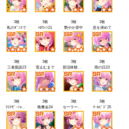
3枚
3枚
3枚
3枚
私のﾀﾞﾝｽで
ﾊﾛｳｨﾝ21
艶やか背中
息を潜めて
3枚
3枚
3枚
3枚
三者面談23
雷止むまで
部活体験会23
雨の日23
3枚
3枚
3枚
3枚
ﾘﾗｸｾﾞｰｼｮﾝ24
晩餐会24
セーラー服25
ｸｰﾙﾋﾞｽﾞ25