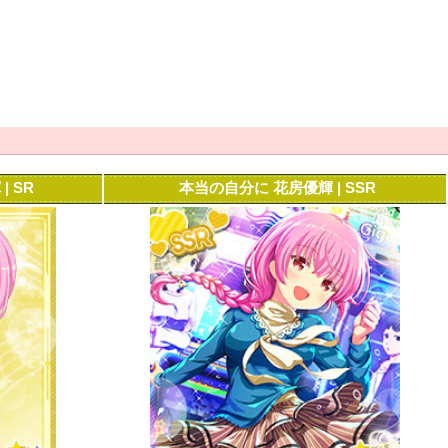
 SR
本当の自分に 花房優輝 | SSR