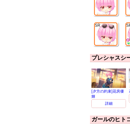
SR
S
プレシャスシ
[夕方の約束]花房優
輝
詳細
ガールのヒト