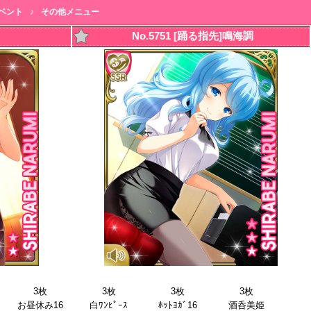
ベント
♪
その他メニュー
No.5751 [踊る指先]鳴海調
3枚
3枚
3枚
3枚
お昼休み16
白ﾜﾝﾋﾟｰｽ
ﾎｯﾄﾖｶﾞ16
酒呑美姫