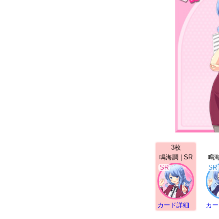
3枚
鳴海調 | SR
鳴海
SR
SR
カード詳細
カー