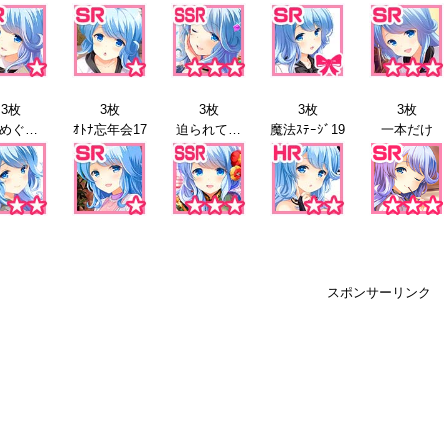
3枚
3枚
3枚
3枚
3枚
秘湯めぐり17
ｵﾄﾅ忘年会17
迫られて…
魔法ｽﾃｰｼﾞ19
一本だけ
スポンサーリンク