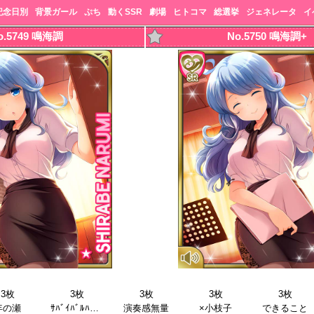
記念日別
背景ガール
ぷち
動くSSR
劇場
ヒトコマ
総選挙
ジェネレータ
イ
o.5749 鳴海調
No.5750 鳴海調+
3枚
3枚
3枚
3枚
3枚
年の瀬
ｻﾊﾞｲﾊﾞﾙﾊﾞﾄﾙ
演奏感無量
×小枝子
できること