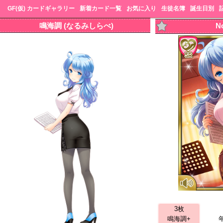
GF(仮) カードギャラリー
新着カード一覧
お気に入り
生徒名簿
誕生日別
鳴海調 (なるみしらべ)
N
3枚
鳴海調+