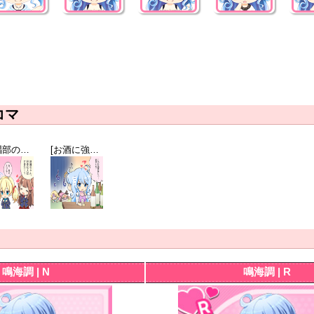
コマ
[合唱部の日常]白鳥詩織
[お酒に強い鳴海先生]鳴海調
鳴海調 | N
鳴海調 | R