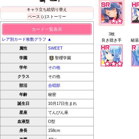
キャラ立ち絵切り替え
ベース
(♪)ストーリー
カード一覧表示
3枚
レア別カード枚数グラフ
▲
良き聴き手
属性
SWEET
聖櫻学園
学園
学年
その他
クラス
その他
部活
合唱部
年齢
秘密
誕生日
10月17日生まれ
星座
てんびん座
血液型
O型
身長
158cm