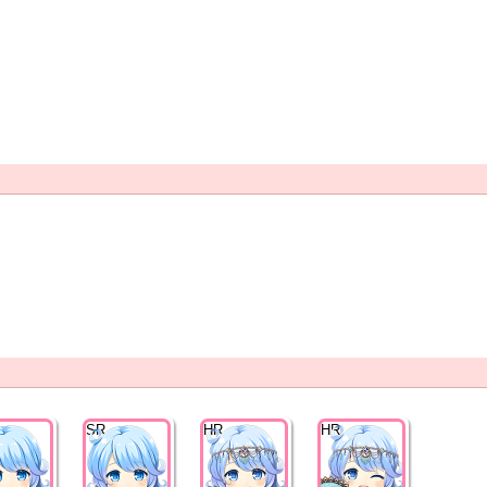
SR
HR
HR