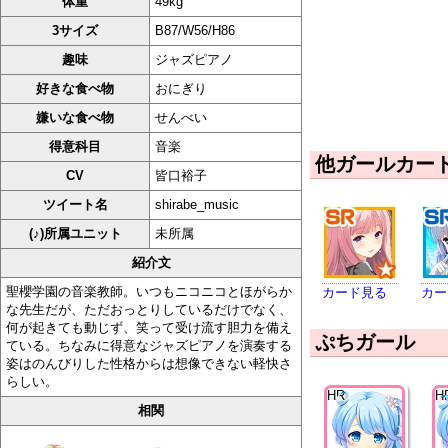
体重
49kg
3サイズ
B87/W56/H86
趣味
ジャズピアノ
好きな食べ物
おにぎり
嫌いな食べ物
せんべい
得意科目
音楽
他ガールカー
CV
皆口裕子
ツイート名
shirabe_music
(♪)所属ユニット
未所属
紹介文
聖櫻学園の音楽教師。いつもニコニコとほがらか
カード見る
カー
な先生だが、ただおっとりしているだけでなく、
何が起きても動じず、笑って受け流す胆力を備え
ぷちガール
ている。ちなみに得意なジャズピアノを演奏する
姿はのんびりした性格からは想像できない軽快さ
らしい。
HR
H
相関