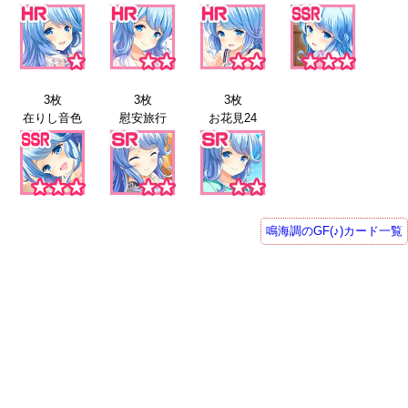
3枚
3枚
3枚
在りし音色
慰安旅行
お花見24
鳴海調のGF(♪)カード一覧