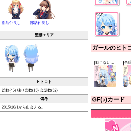
SSR
部活仲良し
部活仲良し
聖櫻エリア
ガールのヒト
[動じない系]鳴海調
ヒトコト
総数(45) 独り言数(13) 会話数(32)
GF(♪)カード
備考
2015/10/1から出会える。