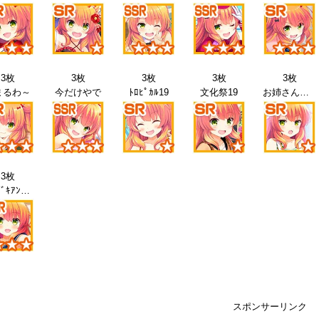
3枚
3枚
3枚
3枚
3枚
まるわ～
今だけやで
ﾄﾛﾋﾟｶﾙ19
文化祭19
お姉さんと20
3枚
ﾄﾞｷﾄﾞｷｱﾝｸﾞﾙ
スポンサーリンク