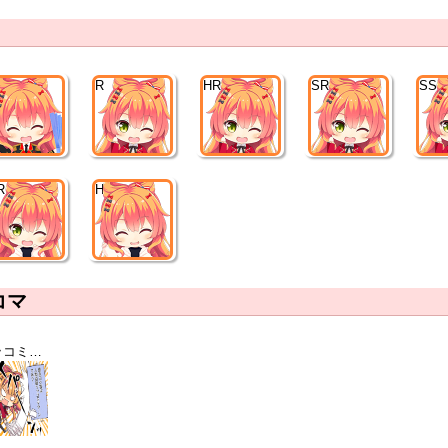
R
R
HR
SR
SSR
R
HR
コマ
[ツッコミは脊髄反射]豊永日々喜