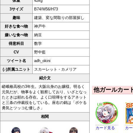
体重
42kg
3サイズ
B74/W56/H73
趣味
建築、変な間取りの部屋探し
好きな食べ物
神戸牛
嫌いな食べ物
納豆
得意科目
数学
CV
野中藍
ツイート名
adh_okini
(♪)所属ユニット
スカーレット・カメリア
紹介文
嵯峨椿高校の3年生。大阪出身のお嬢様。明るく
他ガールカー
元気だが、物事をよく観察しており、いざとなっ
たときは頼れる存在。よく口喧嘩をするアネット
と三条の仲裁役をしている。座右の銘は「ボケる
UR
勇気とツッコむ優しさ」
相関
カード見る
カー