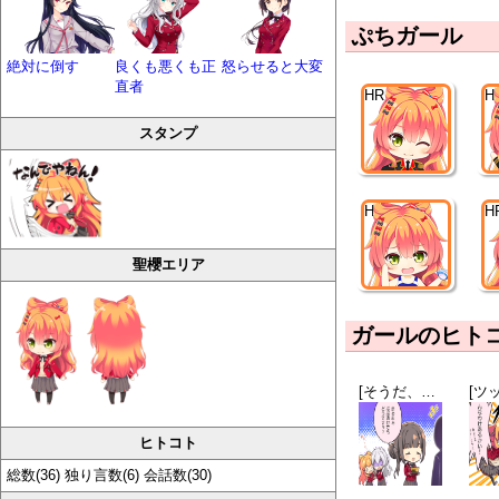
ぷちガール
絶対に倒す
良くも悪くも正
怒らせると大変
直者
HR
H
スタンプ
HR
H
聖櫻エリア
ガールのヒト
[そうだ、家に帰ろう]三条八重
ヒトコト
総数(36) 独り言数(6) 会話数(30)