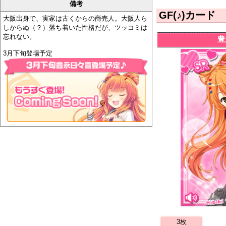
備考
GF(♪)カード
大阪出身で、実家は古くからの商売人。大阪人ら
しからぬ（？）落ち着いた性格だが、ツッコミは
忘れない。
豊
3月下旬登場予定
3枚