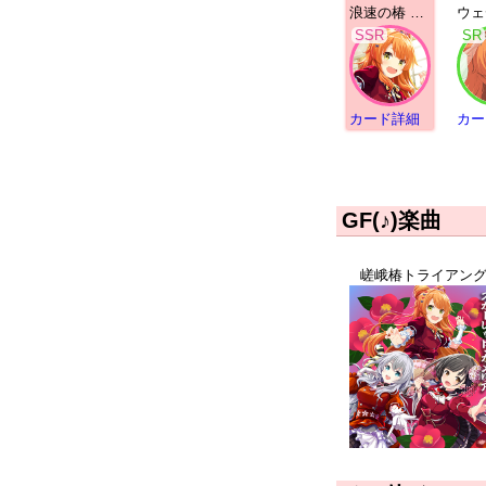
浪速の椿 豊永日々喜 | SSR
SSR
SR
カード詳細
カー
GF(♪)楽曲
嵯峨椿トライアン