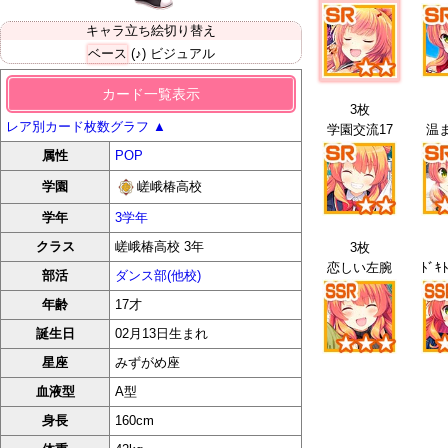
キャラ立ち絵切り替え
ベース
(♪) ビジュアル
カード一覧表示
3枚
レア別カード枚数グラフ
▲
学園交流17
温
属性
POP
嵯峨椿高校
学園
学年
3学年
クラス
嵯峨椿高校 3年
3枚
恋しい左腕
部活
ダンス部(他校)
年齢
17才
誕生日
02月13日生まれ
星座
みずがめ座
血液型
A型
身長
160cm