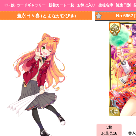
GF(仮) カードギャラリー
新着カード一覧
お気に入り
生徒名簿
誕生日別
豊永日々喜 (とよながひびき)
No.696
3枚
お花見16
豊永