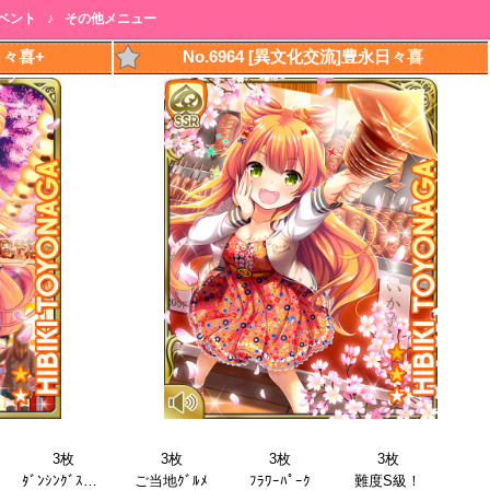
ベント
♪
その他メニュー
日々喜+
No.6964 [異文化交流]豊永日々喜
3枚
3枚
3枚
3枚
ﾀﾞﾝｼﾝｸﾞｽﾃｯﾌﾟ
ご当地ｸﾞﾙﾒ
ﾌﾗﾜｰﾊﾟｰｸ
難度S級！