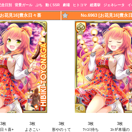
記念日別
背景ガール
ぷち
動くSSR
劇場
ヒトコマ
総選挙
ジェネレータ
イ
2 [お花見16]豊永日々喜
No.6963 [お花見16]豊永
3枚
3枚
3枚
3枚
3枚
日々喜+
よさこい
形やのぅて
ﾂｯｺﾐ待ち
ｺﾚが本場の