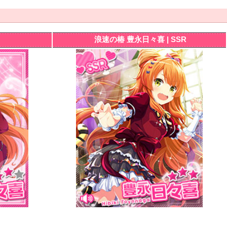
浪速の椿 豊永日々喜 | SSR