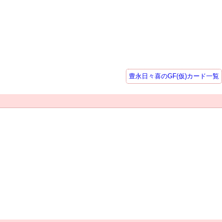
豊永日々喜のGF(仮)カード一覧