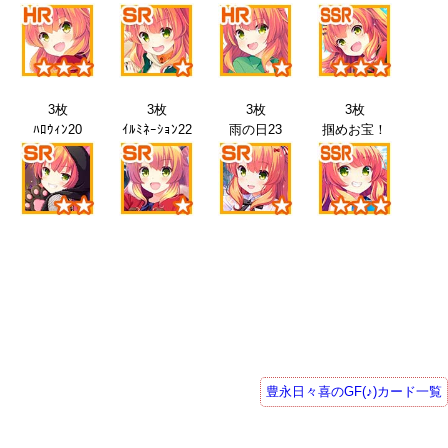
3枚
3枚
3枚
3枚
ﾊﾛｳｨﾝ20
ｲﾙﾐﾈｰｼｮﾝ22
雨の日23
掴めお宝！
豊永日々喜のGF(♪)カード一覧