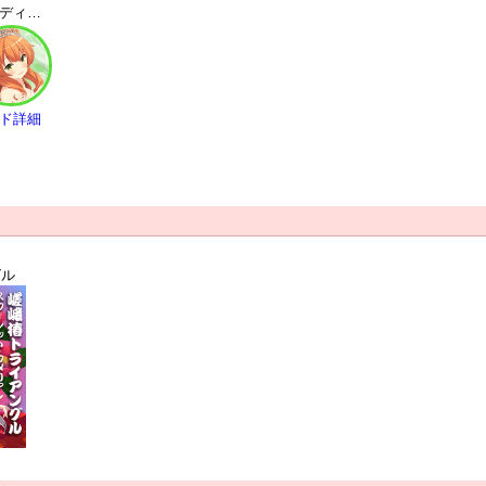
ウェディング 豊永日々喜 | SR
ド詳細
グル