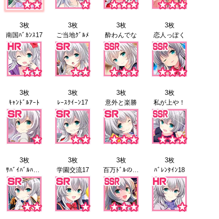
3枚
3枚
3枚
3枚
南国ﾊﾞｶﾝｽ17
ご当地ｸﾞﾙﾒ
酔わんでな
恋人っぽく
3枚
3枚
3枚
3枚
ｷｬﾝﾄﾞﾙｱｰﾄ
ﾚｰｽｸｲｰﾝ17
意外と楽勝
私が上や！
3枚
3枚
3枚
3枚
ｻﾊﾞｲﾊﾞﾙﾊﾞﾄﾙ17
学園交流17
百万ﾄﾞﾙの…
ﾊﾞﾚﾝﾀｲﾝ18