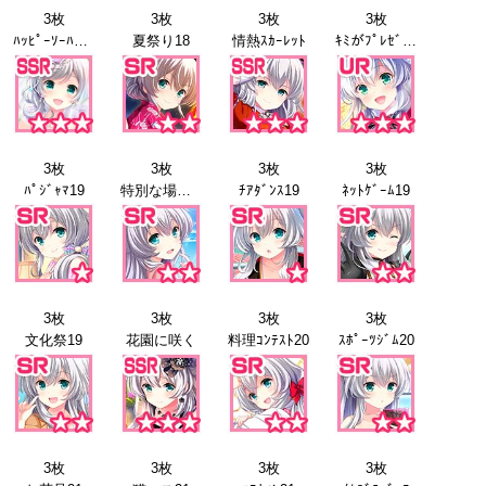
3枚
3枚
3枚
3枚
ﾊｯﾋﾟｰｿｰﾊｯﾋﾟｰ
夏祭り18
情熱ｽｶｰﾚｯﾄ
ｷﾐがﾌﾟﾚｾﾞﾝﾄ
3枚
3枚
3枚
3枚
ﾊﾟｼﾞｬﾏ19
特別な場所19
ﾁｱﾀﾞﾝｽ19
ﾈｯﾄｹﾞｰﾑ19
3枚
3枚
3枚
3枚
文化祭19
花園に咲く
料理ｺﾝﾃｽﾄ20
ｽﾎﾟｰﾂｼﾞﾑ20
3枚
3枚
3枚
3枚