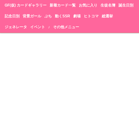
GF(仮) カードギャラリー
新着カード一覧
お気に入り
生徒名簿
誕生日別
記念日別
背景ガール
ぷち
動くSSR
劇場
ヒトコマ
総選挙
ジェネレータ
イベント
♪
その他メニュー