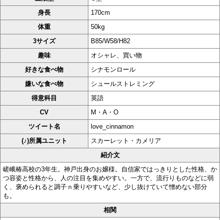
身長
170cm
体重
50kg
3サイズ
B85/W58/H82
趣味
オシャレ、買い物
好きな食べ物
シナモンロール
嫌いな食べ物
シュールストレミング
得意科目
英語
CV
M・A・O
ツイート名
love_cinnamon
(♪)所属ユニット
スカーレット・カメリア
紹介文
嵯峨椿高校の3年生。神戸出身のお嬢様。自信家ではっきりとした性格、か
つ容姿と性格から、人の注目を集めやすい。一方で、流行りものなどに弱
く、褒められると調子ｎ乗りやすいなど、少し抜けていて憎めない部分
も。
相関