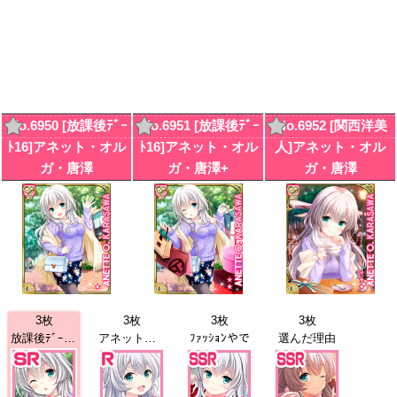
No.6950 [放課後ﾃﾞｰ
No.6951 [放課後ﾃﾞｰ
No.6952 [関西洋美
ﾄ16]アネット・オル
ﾄ16]アネット・オル
人]アネット・オル
ガ・唐澤
ガ・唐澤+
ガ・唐澤
3枚
3枚
3枚
3枚
放課後ﾃﾞｰﾄ16
アネット・O・唐澤
ﾌｧｯｼｮﾝやで
選んだ理由