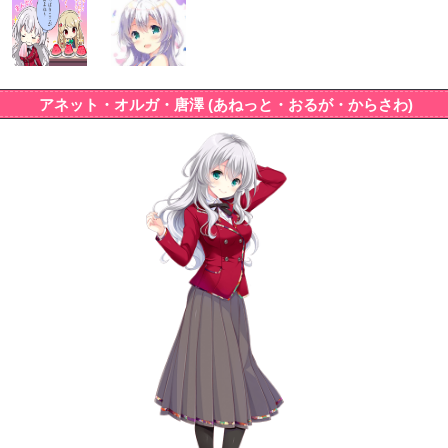
アネット・オルガ・唐澤 (あねっと・おるが・からさわ)