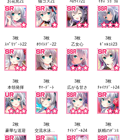
お花見21
猫コス21
ﾊﾛｳｨﾝ21
ｲﾀｽﾞﾗｺﾞｺﾛ
3枚
3枚
3枚
3枚
ｽﾊﾟﾘｿﾞｰﾄ22
ﾎﾜｲﾄﾃﾞｰ22
乙女心
ｷﾞｬﾙｺｽ23
3枚
3枚
3枚
3枚
本領発揮
ｻﾏｰﾃﾞｰﾄ
広がる甘さ
ﾁｬｲﾅﾃﾞｰﾄ24
2枚
3枚
3枚
3枚
豪華な送迎
交流水泳会24
ﾅｲﾄﾌﾟｰﾙ24
妖精のﾀﾞﾝｽ