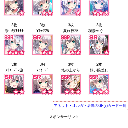
3枚
3枚
3枚
3枚
添い寝ﾓﾁﾓﾁ
Yｼｬﾂ25
夏旅行25
秘湯めぐり25
3枚
3枚
3枚
2枚
ｽｳｪｰﾃﾞﾝ旅
ﾏｯｻｰｼﾞ
塔の上から
熱い眼差し
アネット・オルガ・唐澤のGF(♪)カード一覧
スポンサーリンク