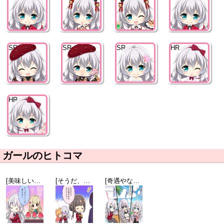
SR
SR
SR
HR
HR
ガールのヒトコマ
[美味しいとこどり]アネット・オルガ・唐澤
[そうだ、家に帰ろう]三条八重
[奇遇やなー]アネット・オルガ・唐澤