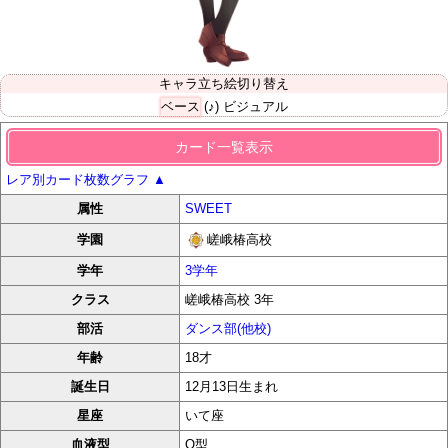
キャラ立ち絵切り替え
ベース
(♪) ビジュアル
カード一覧表示
レア別カード枚数グラフ
▲
属性
SWEET
嵯峨椿高校
学園
学年
3学年
クラス
嵯峨椿高校 3年
部活
ダンス部(他校)
年齢
18才
誕生日
12月13日生まれ
星座
いて座
血液型
O型