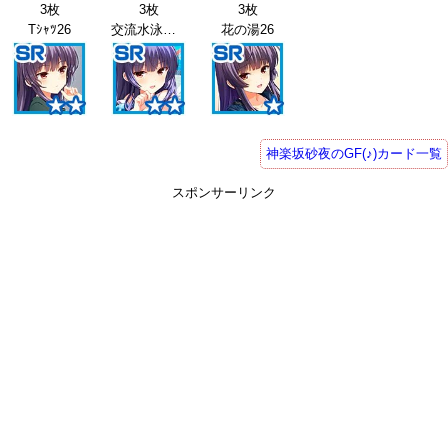
3枚
3枚
3枚
Tｼｬﾂ26
交流水泳会26
花の湯26
神楽坂砂夜のGF(♪)カード一覧
スポンサーリンク