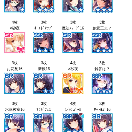
4枚
3枚
3枚
3枚
×砂夜
ﾎｰﾙﾄﾞｱｯﾌﾟ
魔法ｽﾃｰｼﾞ16
創意工夫？
3枚
3枚
4枚
3枚
お花見16
新歓16
×砂夜
解答は？
3枚
3枚
4枚
3枚
水泳教室16
ﾏﾝｶﾞﾌｪｽ
ｽｲｯﾁｶﾞｰﾙ
ﾎｯﾄﾖｶﾞ16