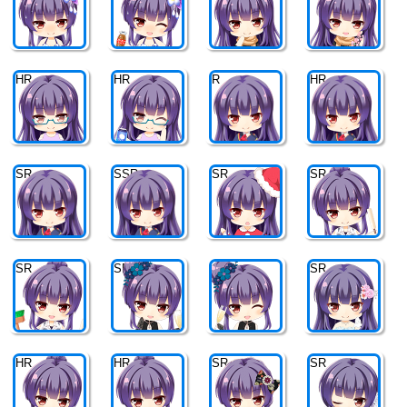
HR
HR
R
HR
SR
SSR
SR
SR
SR
SR
SR
SR
HR
HR
SR
SR