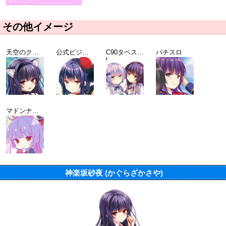
その他イメージ
天空のクリスタリアコラボ
公式ビジュアルコレクション Vol.2 GF(仮)マガジン#5表紙
C90タペストリーイメージ
パチスロ
マドンナ選抜総選挙2019 TOP10ガールオリジナル壁紙
神楽坂砂夜 (かぐらざかさや)