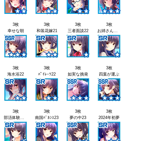
3枚
3枚
3枚
3枚
幸せな朝
和装花嫁21
三者面談22
お姉さんと22
3枚
3枚
3枚
3枚
海水浴22
ﾊﾟｲﾚｰﾂ22
如実な挑発
四葉が運ぶ
3枚
3枚
3枚
3枚
部活体験会23
南国ﾊﾞｶﾝｽ23
夢の中23
2024年初夢