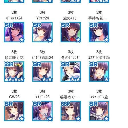
3枚
3枚
3枚
3枚
ｷﾞｬﾙｺｽ24
Yｼｬﾂ24
旅のﾒﾓﾘｰ
手持ち花火24
3枚
3枚
3枚
3枚
頂に咲く花
ﾋﾞﾃﾞｵ通話24
冬のｹﾞﾚﾝﾃﾞ
ｺｽﾌﾟﾚ採寸25
3枚
3枚
3枚
3枚
GW25
ｹｲﾄﾞﾛ25
秘湯めぐり25
ｽｳｪｰﾃﾞﾝ旅