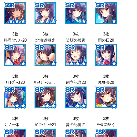
3枚
3枚
3枚
3枚
料理ｺﾝﾃｽﾄ20
北海道観光
笑顔の報復
雨の日20
3枚
3枚
3枚
3枚
ﾅｲﾄﾌﾟｰﾙ20
ﾘﾗｸｾﾞｰｼｮﾝ20
創立記念20
晩餐会20
3枚
3枚
3枚
3枚
くノ一体験21
ﾊﾞﾆｰｶﾞｰﾙ21
昔の記憶21
ｸｰﾙに熱く