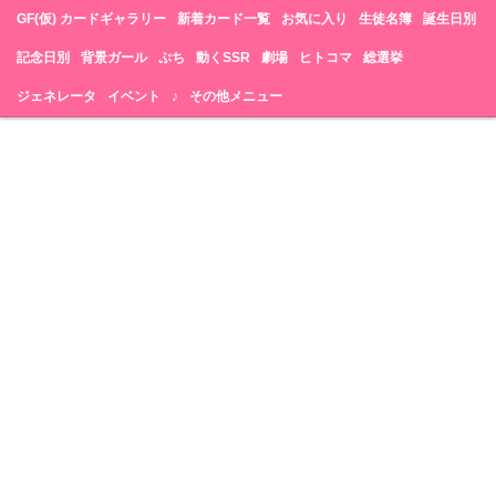
GF(仮) カードギャラリー
新着カード一覧
お気に入り
生徒名簿
誕生日別
記念日別
背景ガール
ぷち
動くSSR
劇場
ヒトコマ
総選挙
ジェネレータ
イベント
♪
その他メニュー