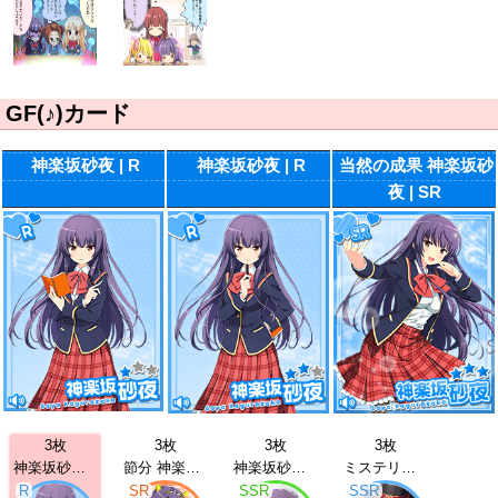
GF(♪)カード
神楽坂砂夜 | R
神楽坂砂夜 | R
当然の成果 神楽坂砂
夜 | SR
3枚
3枚
3枚
3枚
神楽坂砂夜 | R
節分 神楽坂砂夜 | SR
神楽坂砂夜 | SSR
ミステリー 神楽坂砂夜 | SSR
R
SR
SSR
SSR