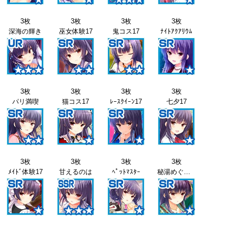
3枚
3枚
3枚
3枚
深海の輝き
巫女体験17
鬼コス17
ﾅｲﾄｱｸｱﾘｳﾑ
3枚
3枚
3枚
3枚
パリ満喫
猫コス17
ﾚｰｽｸｲｰﾝ17
七夕17
3枚
3枚
3枚
3枚
ﾒｲﾄﾞ体験17
甘えるのは
ﾍﾟｯﾄﾏｽﾀｰ
秘湯めぐり17