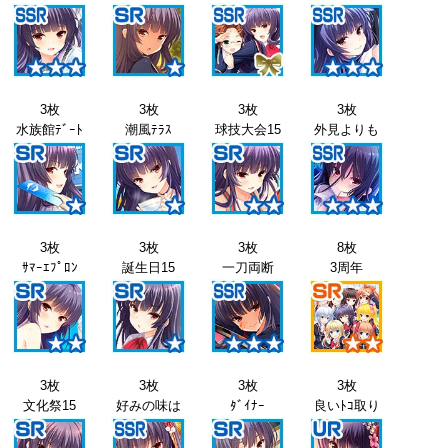
3枚
3枚
3枚
3枚
水族館ﾃﾞｰﾄ
潮風ﾃﾗｽ
球技大会15
外見よりも
3枚
3枚
3枚
8枚
ｻﾏｰｴﾌﾟﾛﾝ
誕生日15
一刀両断
3周年
3枚
3枚
3枚
3枚
文化祭15
好みの味は
ﾀﾞｲﾅｰ
良いﾄｺ取り