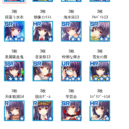
3枚
3枚
3枚
3枚
揺蕩う水衣
映像ｺﾝﾃｽﾄ
海水浴13
ｱﾙﾊﾞｲﾄ13
3枚
3枚
3枚
3枚
美麗吸血鬼
音楽祭13
怜悧な輝き
雪女の唇
3枚
3枚
3枚
3枚
天体観測14
脱出ｹﾞｰﾑ
学芸会
ｽﾊﾟﾘｿﾞｰﾄ14