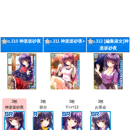
No.310 神楽坂砂夜
No.311 神楽坂砂夜+
No.312 [編集淑女]神
楽坂砂夜
3枚
3枚
3枚
3枚
神楽坂砂夜
節分
Yｼｬﾂ13
お茶会