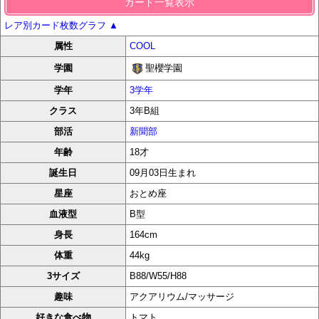
カード一覧表示
レア別カード枚数グラフ
▲
属性
COOL
聖櫻学園
学園
学年
3学年
クラス
3年B組
部活
新聞部
年齢
18才
誕生日
09月03日生まれ
星座
おとめ座
血液型
B型
身長
164cm
体重
44kg
3サイズ
B88/W55/H88
趣味
アクアリウム/マッサージ
好きな食べ物
トマト