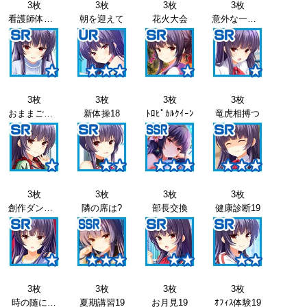
3枚
3枚
3枚
3枚
看護師体験17
朝を迎えて
花火大会
意外な一面18
3枚
3枚
3枚
3枚
おままごと18
新体操18
ﾄﾛﾋﾟｶﾙｸｲｰﾝ
竜虎相搏つ
3枚
3枚
3枚
3枚
創作ダンス18
隣の席は?
部長交換
健康診断19
3枚
3枚
3枚
3枚
時の随に…
夏期講習19
お月見19
ｵﾌｨｽ体験19