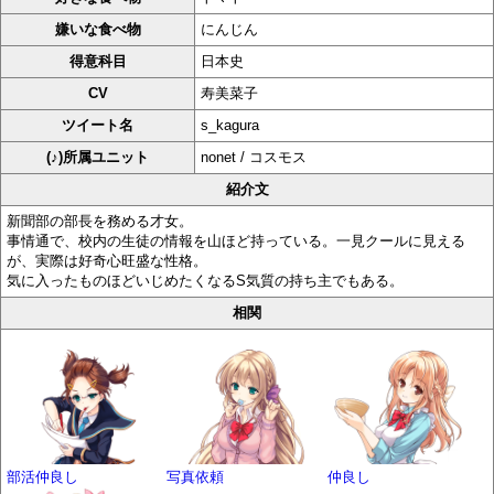
嫌いな食べ物
にんじん
得意科目
日本史
CV
寿美菜子
ツイート名
s_kagura
(♪)所属ユニット
nonet / コスモス
紹介文
新聞部の部長を務める才女。
事情通で、校内の生徒の情報を山ほど持っている。一見クールに見える
が、実際は好奇心旺盛な性格。
気に入ったものほどいじめたくなるS気質の持ち主でもある。
相関
部活仲良し
写真依頼
仲良し