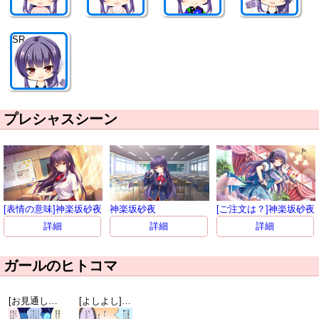
SR
プレシャスシーン
[表情の意味]神楽坂砂夜
神楽坂砂夜
[ご注文は？]神楽坂砂夜
詳細
詳細
詳細
ガールのヒトコマ
[お見通しよ？]神楽坂砂夜
[よしよし]天都かなた