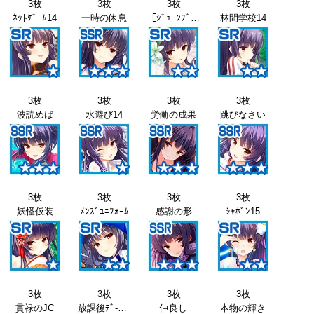
3枚
3枚
3枚
3枚
ﾈｯﾄｹﾞｰﾑ14
一時の休息
［ｼﾞｭｰﾝﾌﾞﾗｲﾄﾞ］神楽坂砂夜+
林間学校14
3枚
3枚
3枚
3枚
波読めば
水遊び14
労働の成果
跳びなさい
3枚
3枚
3枚
3枚
妖怪仮装
ﾒﾝｽﾞﾕﾆﾌｫｰﾑ
感謝の形
ｼｬﾎﾞﾝ15
3枚
3枚
3枚
3枚
貫禄のJC
放課後ﾃﾞ-ﾄ15
仲良し
本物の輝き