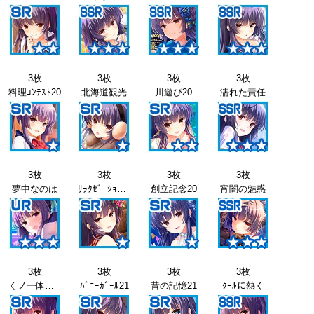
3枚
3枚
3枚
3枚
料理ｺﾝﾃｽﾄ20
北海道観光
川遊び20
濡れた責任
3枚
3枚
3枚
3枚
夢中なのは
ﾘﾗｸｾﾞｰｼｮﾝ20
創立記念20
宵闇の魅惑
3枚
3枚
3枚
3枚
くノ一体験21
ﾊﾞﾆｰｶﾞｰﾙ21
昔の記憶21
ｸｰﾙに熱く