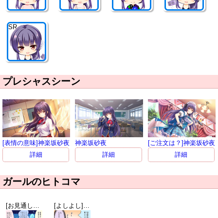
SR
プレシャスシーン
[表情の意味]神楽坂砂夜
神楽坂砂夜
[ご注文は？]神楽坂砂夜
詳細
詳細
詳細
ガールのヒトコマ
[お見通しよ？]神楽坂砂夜
[よしよし]天都かなた