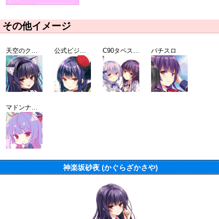
その他イメージ
天空のクリスタリアコラボ
公式ビジュアルコレクション Vol.2 GF(仮)マガジン#5表紙
C90タペストリーイメージ
パチスロ
マドンナ選抜総選挙2019 TOP10ガールオリジナル壁紙
神楽坂砂夜 (かぐらざかさや)