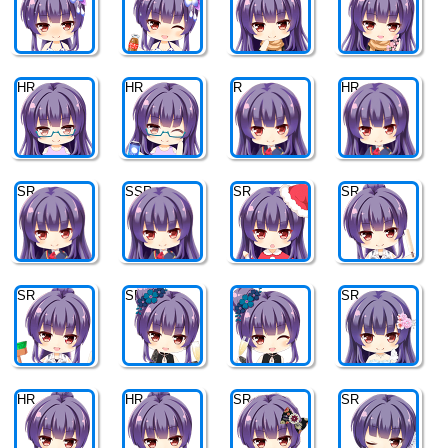
HR
HR
R
HR
SR
SSR
SR
SR
SR
SR
SR
SR
HR
HR
SR
SR