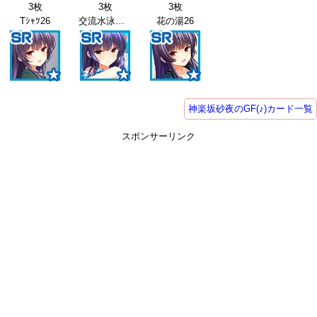
3枚
3枚
3枚
Tｼｬﾂ26
交流水泳会26
花の湯26
神楽坂砂夜のGF(♪)カード一覧
スポンサーリンク