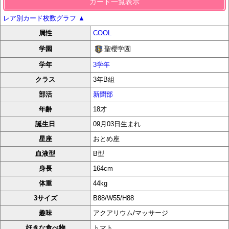
カード一覧表示
レア別カード枚数グラフ
▲
属性
COOL
聖櫻学園
学園
学年
3学年
クラス
3年B組
部活
新聞部
年齢
18才
誕生日
09月03日生まれ
星座
おとめ座
血液型
B型
身長
164cm
体重
44kg
3サイズ
B88/W55/H88
趣味
アクアリウム/マッサージ
好きな食べ物
トマト