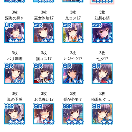
3枚
3枚
3枚
3枚
深海の輝き
巫女体験17
鬼コス17
幻想心情
3枚
3枚
3枚
3枚
パリ満喫
猫コス17
ﾚｰｽｸｲｰﾝ17
七夕17
3枚
3枚
3枚
3枚
嵐の予感
お見舞い17
躾が必要？
秘湯めぐり17