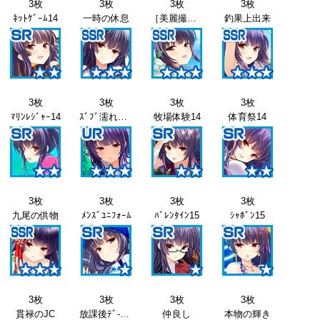
3枚
3枚
3枚
3枚
ﾈｯﾄｹﾞｰﾑ14
一時の休息
［美麗撮影］神楽坂砂夜
釣果上出来
3枚
3枚
3枚
3枚
ﾏﾘﾝﾚｼﾞｬｰ14
ｽﾞﾌﾞ濡れ体験
牧場体験14
体育祭14
3枚
3枚
3枚
3枚
九尾の供物
ﾒﾝｽﾞﾕﾆﾌｫｰﾑ
ﾊﾞﾚﾝﾀｲﾝ15
ｼｬﾎﾞﾝ15
3枚
3枚
3枚
3枚
貫禄のJC
放課後ﾃﾞ-ﾄ15
仲良し
本物の輝き