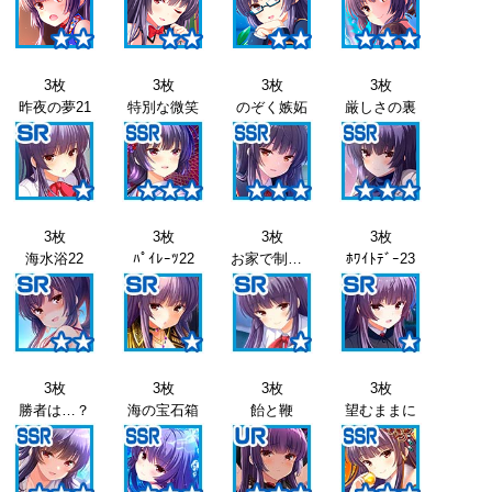
3枚
3枚
3枚
3枚
昨夜の夢21
特別な微笑
のぞく嫉妬
厳しさの裏
3枚
3枚
3枚
3枚
海水浴22
ﾊﾟｲﾚｰﾂ22
お家で制服22
ﾎﾜｲﾄﾃﾞｰ23
3枚
3枚
3枚
3枚
勝者は…？
海の宝石箱
飴と鞭
望むままに