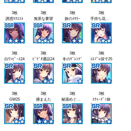
3枚
3枚
3枚
3枚
誘惑ﾘｸｴｽﾄ
無茶な要望
旅のﾒﾓﾘｰ
手持ち花火24
3枚
3枚
3枚
3枚
白ﾜﾝﾋﾟｰｽ24
ﾋﾞﾃﾞｵ通話24
冬のｹﾞﾚﾝﾃﾞ
ｺｽﾌﾟﾚ採寸25
3枚
3枚
3枚
3枚
GW25
捕まえた
秘湯めぐり25
ｽｳｪｰﾃﾞﾝ旅