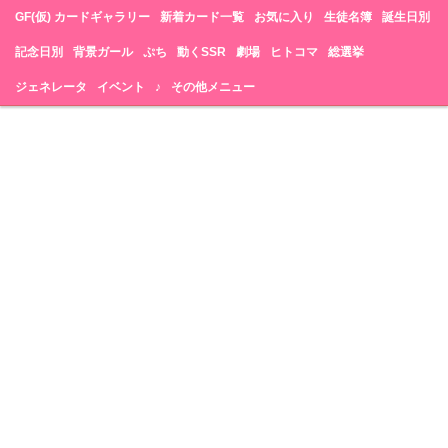
GF(仮) カードギャラリー
新着カード一覧
お気に入り
生徒名簿
誕生日別
記念日別
背景ガール
ぷち
動くSSR
劇場
ヒトコマ
総選挙
ジェネレータ
イベント
♪
その他メニュー