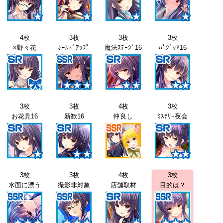
4枚
3枚
3枚
3枚
×野々花
ﾎｰﾙﾄﾞｱｯﾌﾟ
魔法ｽﾃｰｼﾞ16
ﾊﾟｼﾞｬﾏ16
3枚
3枚
4枚
3枚
お花見16
新歓16
仲良し
ﾐｽﾃﾘｰ夜会
3枚
3枚
4枚
3枚
水面に漂う
撮影非対象
店舗取材
目的は？