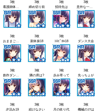
3枚
3枚
3枚
3枚
看護師体験17
締め切り前
招待先は
意外な一面18
3枚
3枚
3枚
3枚
おままごと18
新体操18
ﾄﾛﾋﾟｶﾙ18
ダンス大会
3枚
3枚
3枚
3枚
創作ダンス18
隣の席は?
歩み寄って
先っちょが
3枚
3枚
3枚
3枚
夕涼み19
続けなさい
月の依り代
機械のｺﾂは