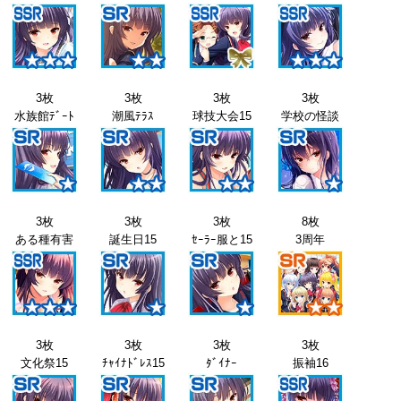
3枚
3枚
3枚
3枚
水族館ﾃﾞｰﾄ
潮風ﾃﾗｽ
球技大会15
学校の怪談
3枚
3枚
3枚
8枚
ある種有害
誕生日15
ｾｰﾗｰ服と15
3周年
3枚
3枚
3枚
3枚
文化祭15
ﾁｬｲﾅﾄﾞﾚｽ15
ﾀﾞｲﾅｰ
振袖16