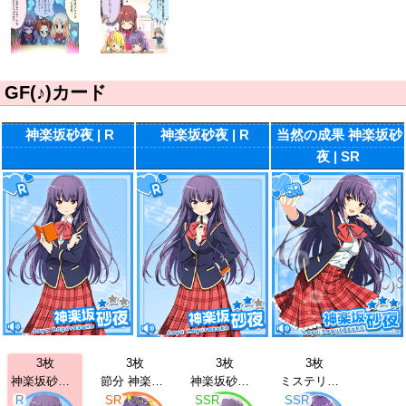
GF(♪)カード
神楽坂砂夜 | R
神楽坂砂夜 | R
当然の成果 神楽坂砂
夜 | SR
3枚
3枚
3枚
3枚
神楽坂砂夜 | R
節分 神楽坂砂夜 | SR
神楽坂砂夜 | SSR
ミステリー 神楽坂砂夜 | SSR
R
SR
SSR
SSR