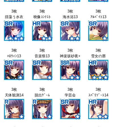
3枚
3枚
3枚
3枚
揺蕩う水衣
映像ｺﾝﾃｽﾄ
海水浴13
ｱﾙﾊﾞｲﾄ13
3枚
3枚
3枚
3枚
ﾊﾛｳｨﾝ13
音楽祭13
神楽坂砂夜+
雪女の唇
3枚
3枚
3枚
3枚
天体観測14
脱出ｹﾞｰﾑ
学芸会
ｽﾊﾟﾘｿﾞｰﾄ14