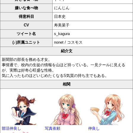
嫌いな食べ物
にんじん
得意科目
日本史
CV
寿美菜子
ツイート名
s_kagura
(♪)所属ユニット
nonet / コスモス
紹介文
新聞部の部長を務める才女。
事情通で、校内の生徒の情報を山ほど持っている。一見クールに見える
が、実際は好奇心旺盛な性格。
気に入ったものほどいじめたくなるS気質の持ち主でもある。
相関
部活仲良し
写真依頼
仲良し