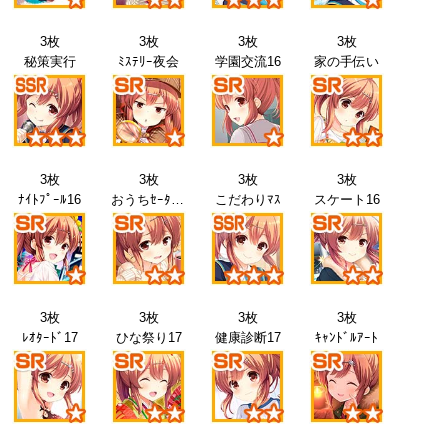
3枚
3枚
3枚
3枚
秘策実行
ﾐｽﾃﾘｰ夜会
学園交流16
家の手伝い
3枚
3枚
3枚
3枚
ﾅｲﾄﾌﾟｰﾙ16
おうちｾｰﾀｰ16
こだわりﾏｽ
スケート16
3枚
3枚
3枚
3枚
ﾚｵﾀｰﾄﾞ17
ひな祭り17
健康診断17
ｷｬﾝﾄﾞﾙｱｰﾄ