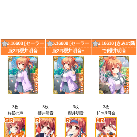
No.16608 [セーラー
No.16609 [セーラー
No.16610 [きみの隣
服22]櫻井明音
服22]櫻井明音+
で]櫻井明音
3枚
3枚
3枚
3枚
お昼の声
櫻井明音
櫻井明音
ﾄﾞｯｷﾘ司会