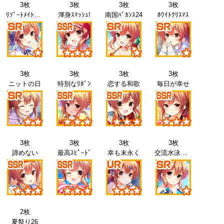
3枚
3枚
3枚
3枚
ﾘｿﾞｰﾄﾒｲﾄﾞ24
渾身ｽﾏｯｼｭ!
南国ﾊﾞｶﾝｽ24
ﾎﾜｲﾄｸﾘｽﾏｽ
3枚
3枚
3枚
3枚
ニットの日
特別なﾘﾎﾞﾝ
恋する和歌
毎日が幸せ
3枚
3枚
3枚
3枚
諦めない
最高ｽﾋﾟｰﾄﾞ
幸も末永く
交流水泳会26
2枚
夏祭り26