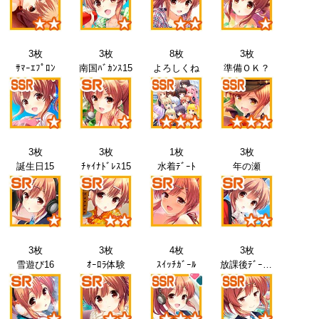
3枚
3枚
8枚
3枚
ｻﾏｰｴﾌﾟﾛﾝ
南国ﾊﾞｶﾝｽ15
よろしくね
準備ＯＫ？
3枚
3枚
1枚
3枚
誕生日15
ﾁｬｲﾅﾄﾞﾚｽ15
水着ﾃﾞｰﾄ
年の瀬
3枚
3枚
4枚
3枚
雪遊び16
ｵｰﾛﾗ体験
ｽｲｯﾁｶﾞｰﾙ
放課後ﾃﾞｰﾄ16