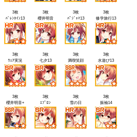
3枚
3枚
3枚
3枚
ﾊﾞﾚﾝﾀｲﾝ13
櫻井明音
ﾊﾟｼﾞｬﾏ13
修学旅行13
3枚
3枚
3枚
3枚
ｳｪｱ実況
七夕13
満喫笑顔
水遊び13
3枚
3枚
3枚
3枚
櫻井明音+
ｴﾌﾟﾛﾝ
雪の日
振袖14