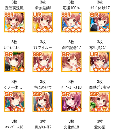
3枚
3枚
3枚
3枚
宣伝実況風
瞬き厳禁!
応援100％
ﾒｲﾄﾞ体験17
3枚
3枚
3枚
3枚
ｻﾊﾞｲﾊﾞﾙﾊﾞﾄﾙ17
ﾏﾏですよ～
創立記念17
寒ｻﾆ負ｹｽﾞ…
3枚
3枚
3枚
3枚
くノ一体験18
声にのせて
ﾊﾞﾆｰｶﾞｰﾙ18
白熱ﾌﾟﾁ実況
3枚
3枚
3枚
3枚
ﾈｯﾄｹﾞｰﾑ18
月がｷﾚｲ!?
文化祭18
愛の証