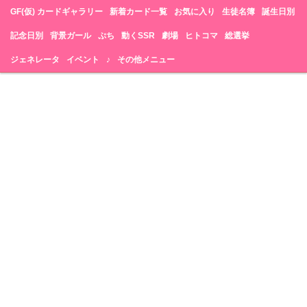
GF(仮) カードギャラリー
新着カード一覧
お気に入り
生徒名簿
誕生日別
記念日別
背景ガール
ぷち
動くSSR
劇場
ヒトコマ
総選挙
ジェネレータ
イベント
♪
その他メニュー