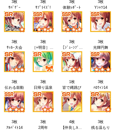
3枚
3枚
3枚
3枚
ｻﾊﾞｹﾞｰ
ｻﾌﾟﾗｲｽﾞ!
体験ﾚﾎﾟｰﾄ
Yｼｬﾂ14
3枚
3枚
3枚
3枚
ｻｯｶｰ大会
［×明音］押井知
［ｼﾞｭｰﾝﾌﾞﾗｲﾄﾞ］櫻井明音+
光輝円舞
3枚
3枚
1枚
3枚
伝わる鼓動
日帰り温泉
皆で縄跳び
ﾊﾛｳｨﾝ14
3枚
3枚
4枚
3枚
ｱﾙﾊﾞｲﾄ14
2周年
【仲良しｶｰﾄﾞ】明音＆五十鈴【COOL】
残る温もり