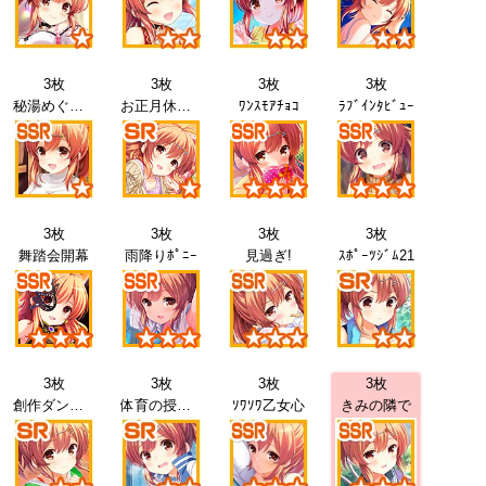
3枚
3枚
3枚
3枚
秘湯めぐり20
お正月休み21
ﾜﾝｽﾓｱﾁｮｺ
ﾗﾌﾞｲﾝﾀﾋﾞｭｰ
3枚
3枚
3枚
3枚
舞踏会開幕
雨降りﾎﾟﾆｰ
見過ぎ!
ｽﾎﾟｰﾂｼﾞﾑ21
3枚
3枚
3枚
3枚
創作ダンス21
体育の授業22
ｿﾜｿﾜ乙女心
きみの隣で