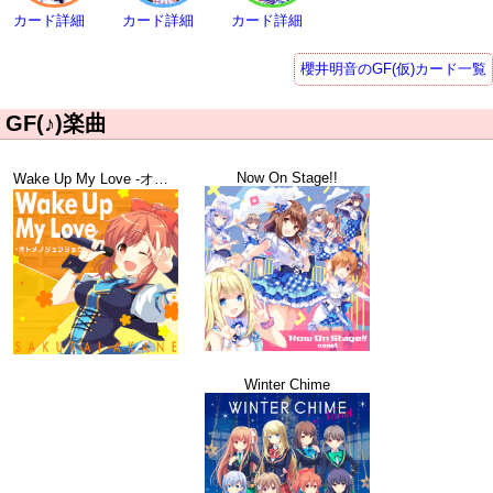
カード詳細
カード詳細
カード詳細
櫻井明音のGF(仮)カード一覧
GF(♪)楽曲
Now On Stage!!
Wake Up My Love -オトメノジュンジョウ-
Winter Chime