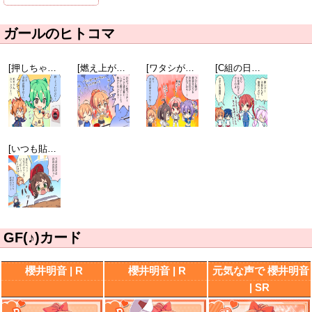
ガールのヒトコマ
[押しちゃダメだけど…]押井知
[燃え上がる実況魂]櫻井明音
[ワタシが最強アル！]李春燕
[C組の日常]八束由紀恵
[いつも貼ってるのは]皆口英里
GF(♪)カード
櫻井明音 | R
櫻井明音 | R
元気な声で 櫻井明音
| SR