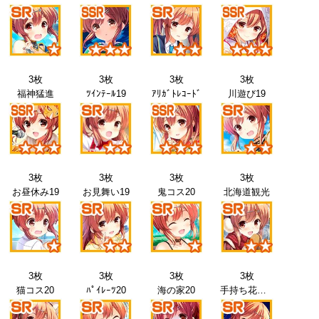
3枚
3枚
3枚
3枚
福神猛進
ﾂｲﾝﾃｰﾙ19
ｱﾘｶﾞﾄﾚｺｰﾄﾞ
川遊び19
3枚
3枚
3枚
3枚
お昼休み19
お見舞い19
鬼コス20
北海道観光
3枚
3枚
3枚
3枚
猫コス20
ﾊﾟｲﾚｰﾂ20
海の家20
手持ち花火20