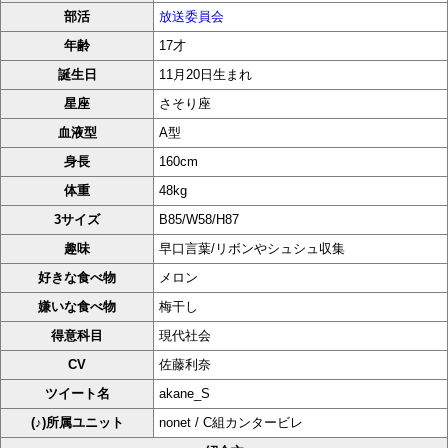
部活
放送委員会
年齢
17才
誕生日
11月20日生まれ
星座
さそり座
血液型
A型
身長
160cm
体重
48kg
3サイズ
B85/W58/H87
趣味
早口言葉/リボンやシュシュ収集
好きな食べ物
メロン
嫌いな食べ物
梅干し
得意科目
現代社会
CV
佐藤利奈
ツイート名
akane_S
(♪)所属ユニット
nonet / C組カンタービレ