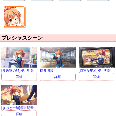
SR
プレシャスシーン
[放送室のｷﾐ]櫻井明音
櫻井明音
[特別な場所]櫻井明音
詳細
詳細
詳細
[きみと一緒]櫻井明音
詳細