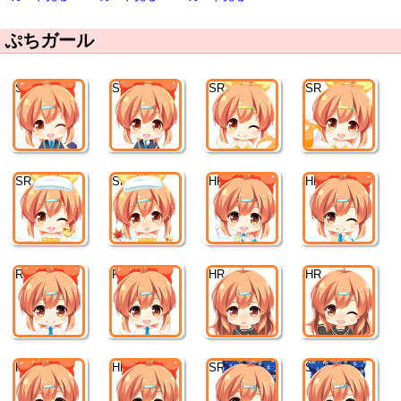
ぷちガール
SR
SR
SR
SR
SR
SR
HR
HR
R
R
HR
HR
HR
HR
SR
SR