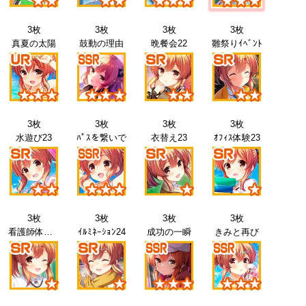
3枚
3枚
3枚
3枚
真夏の太陽
鼓動の理由
晩餐会22
雛祭りｲﾍﾞﾝﾄ
3枚
3枚
3枚
3枚
水遊び23
ﾊﾟｽを繋いで
衣替え23
ｵﾌｨｽ体験23
3枚
3枚
3枚
3枚
看護師体験23
ｲﾙﾐﾈｰｼｮﾝ24
成功の一瞬
きみと再び