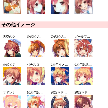
その他イメージ
天空のクリスタリアコラボ
公式ビジュアルコレクション Vol.2 アニメBDパッケージビジュアル
公式ビジュアルコレクション Vol.2 アニメBDパッケージビジュアル
ガールフレンド(♪) ~nonet notes~
公式ビジュアルコレクション Vol.3 表紙
パチスロ
5周年イメージビジュアル
6周年記念イラスト
マドンナ選抜総選挙2019 TOP10ガールオリジナル壁紙
10周年記念イラスト
2022マドンナ選抜総選挙 櫻井明音からの電話付き抱き枕カバー
2022マドンナ選抜総選挙記念壁紙