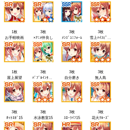
1枚
3枚
3枚
3枚
お手軽映画
×ｱﾆﾒ仲良し
ﾒﾝｽﾞﾕﾆﾌｫｰﾑ
雪上ﾊｲｽﾋﾟｰﾄﾞ
1枚
3枚
3枚
3枚
屋上展望
ﾊﾞﾌﾞﾙｲﾝﾀﾋﾞｭｰ
自分磨き
無人島
3枚
3枚
3枚
3枚
ﾎｯﾄﾖｶﾞ15
水泳教室15
ｽﾛｰﾗｲﾌ15
花火ｸﾙｰｽﾞ