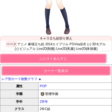
キャラ立ち絵切り替え
ベース
アニメ
劇場立ち絵
2014エイプリル
PSVita浴衣
(♪) 3Dモデル
(♪) ビジュアル
Live2D(制服)
Live2D(私服)
Live2D(体操服)
ふたストあらすじ
カード一覧表示
レア別カード枚数グラフ
▲
属性
POP
聖櫻学園
学園
学年
2学年
クラス
2年C組