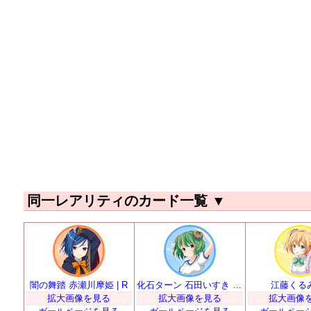
同一レアリティのカード一覧
▼
闇の舞踏 赤瀬川摩姫 | R
化石ターン 石田いすき | R
江藤くるみ 
拡大画像を見る
拡大画像を見る
拡大画像