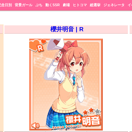
記念日別
背景ガール
ぷち
動くSSR
劇場
ヒトコマ
総選挙
ジェネレータ
イ
櫻井明音 | R