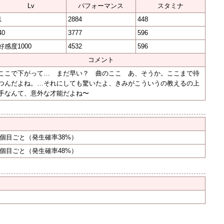
Lv
パフォーマンス
スタミナ
1
2884
448
40
3777
596
好感度1000
4532
596
コメント
ここで下がって… まだ早い？ 曲のここ あ、そうか。ここまで待
つんだよね。…それにしても驚いたよ、きみがこういうの教えるの上
手なんて、意外な才能だよね〜
0個目ごと
（発生確率38%）
0個目ごと
（発生確率48%）