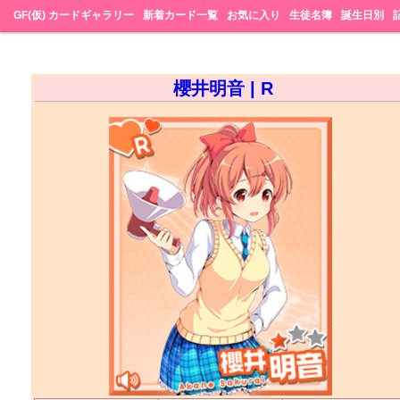
GF(仮) カードギャラリー
新着カード一覧
お気に入り
生徒名簿
誕生日別
櫻井明音 | R