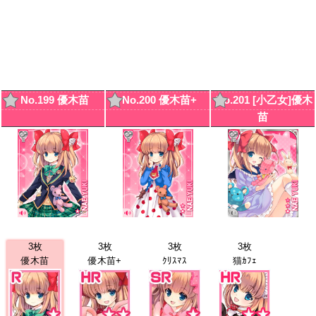
No.199 優木苗
No.200 優木苗+
No.201 [小乙女]優木
苗
3枚
3枚
3枚
3枚
優木苗
優木苗+
ｸﾘｽﾏｽ
猫ｶﾌｪ