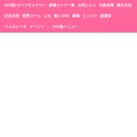
GF(仮) カードギャラリー
新着カード一覧
お気に入り
生徒名簿
誕生日別
記念日別
背景ガール
ぷち
動くSSR
劇場
ヒトコマ
総選挙
ジェネレータ
イベント
♪
その他メニュー