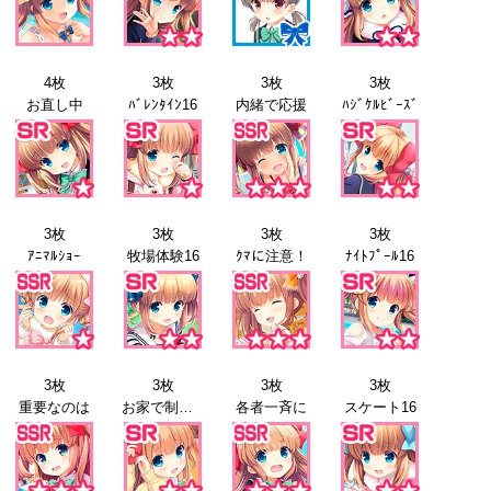
4枚
3枚
3枚
3枚
お直し中
ﾊﾞﾚﾝﾀｲﾝ16
内緒で応援
ﾊｼﾞｹﾙﾋﾞｰｽﾞ
3枚
3枚
3枚
3枚
ｱﾆﾏﾙｼｮｰ
牧場体験16
ｸﾏに注意！
ﾅｲﾄﾌﾟｰﾙ16
3枚
3枚
3枚
3枚
重要なのは
お家で制服16
各者一斉に
スケート16