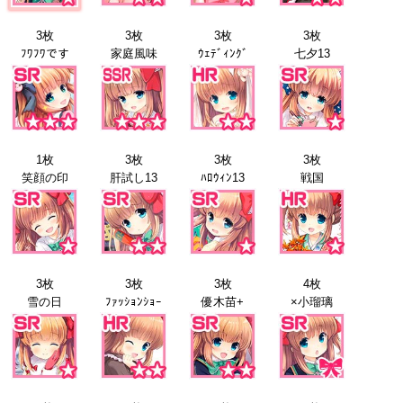
3枚
3枚
3枚
3枚
ﾌﾜﾌﾜです
家庭風味
ｳｪﾃﾞｨﾝｸﾞ
七夕13
1枚
3枚
3枚
3枚
笑顔の印
肝試し13
ﾊﾛｳｨﾝ13
戦国
3枚
3枚
3枚
4枚
雪の日
ﾌｧｯｼｮﾝｼｮｰ
優木苗+
×小瑠璃