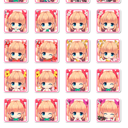
HR
HR
R
R
HR
HR
HR
HR
SR
SR
R
HR
SR
SSR
SR
SR