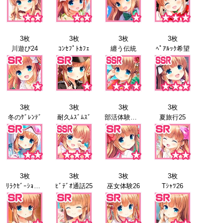
3枚
3枚
3枚
3枚
川遊び24
ｺﾝｾﾌﾟﾄｶﾌｪ
纏う伝統
ﾍﾟｱﾙｯｸ希望
3枚
3枚
3枚
3枚
冬のｹﾞﾚﾝﾃﾞ
耐久ﾑｽﾞﾑｽﾞ
部活体験会25
夏旅行25
3枚
3枚
3枚
3枚
ﾘﾗｸｾﾞｰｼｮﾝ25
ﾋﾞﾃﾞｵ通話25
巫女体験26
Tｼｬﾂ26