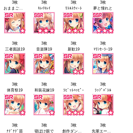
3枚
3枚
3枚
3枚
おままごと18
ｷﾚｲｷﾚｲ
ﾘﾄﾙｽｳｨｰﾄ
夢と憧れと
3枚
3枚
3枚
3枚
三者面談19
音楽隊19
新歓19
ﾏﾘﾝｾｰﾗｰ19
3枚
3枚
3枚
3枚
体育祭19
和装花嫁19
ﾗﾋﾞｯﾄﾊｯﾋﾟｰ
ﾗｯﾌﾟﾊﾞﾄﾙ
3枚
3枚
3枚
3枚
ﾅﾃﾞﾅﾃﾞ苗
寝ぼけ眼で
創作ダンス20
先輩エール21