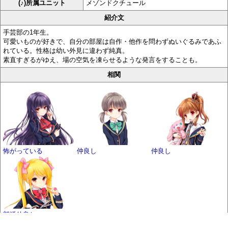
(♪)所属ユニット
メゾンドクチュール
紹介文
手芸部の1年生。
可愛いものが好きで、自分の部屋は自作・他作を問わずぬいぐるみであふ
れている。性格は幼い外見に違わず純真。
素直すぎるがゆえ、場の空気を凍らせるような発言をすることも。
相関
怖がっている
仲良し
仲良し
部活仲良し