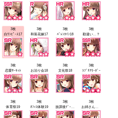
3枚
3枚
3枚
3枚
白ﾜﾝﾋﾟｰｽ17
和装花嫁17
ﾊﾞﾚﾝﾀｲﾝ18
勘違い…？
3枚
3枚
3枚
3枚
恋愛ｻｰｷｯﾄ
お泊り会18
文化祭18
ﾗﾌﾞﾁｱﾘｰﾀﾞｰ
3枚
3枚
3枚
3枚
体育祭19
ｵﾌｨｽ体験19
放課後ﾃﾞｰﾄ20
お姉さんと20