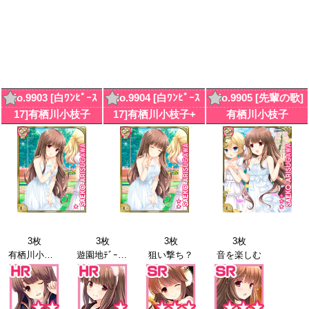
No.9903 [白ﾜﾝﾋﾟｰｽ
No.9904 [白ﾜﾝﾋﾟｰｽ
No.9905 [先輩の歌]
17]有栖川小枝子
17]有栖川小枝子+
有栖川小枝子
3枚
3枚
3枚
3枚
有栖川小枝子+
遊園地ﾃﾞｰﾄ13
狙い撃ち？
音を楽しむ