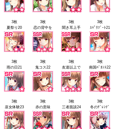
3枚
3枚
3枚
3枚
夏祭り20
恋の背中を
聞き耳上手
ｽﾊﾟﾘｿﾞｰﾄ21
3枚
3枚
3枚
3枚
雨の日21
鬼コス22
友達以上で
南国ﾊﾞｶﾝｽ22
3枚
3枚
3枚
3枚
巫女体験23
赤の意味
三者面談24
冬のｹﾞﾚﾝﾃﾞ