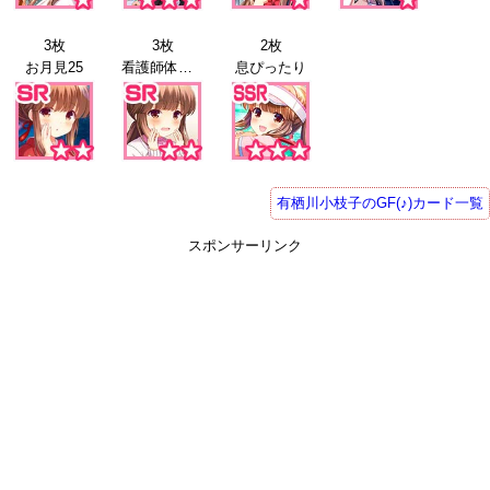
3枚
3枚
2枚
お月見25
看護師体験25
息ぴったり
有栖川小枝子のGF(♪)カード一覧
スポンサーリンク