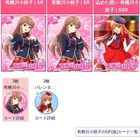
有栖川小枝子 | SR
有栖川小枝子 | SR
込めた想い 有栖川小
枝子 | SSR
3枚
3枚
有栖川小枝子 | SR
バレンタイン 有栖川小枝子 | R
SR
R
カード詳細
カード詳細
有栖川小枝子のGF(仮)カード一覧