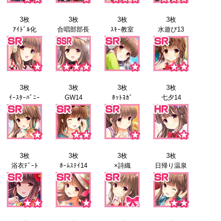
3枚
3枚
3枚
3枚
ｱｲﾄﾞﾙ化
合唱部部長
ｽｷｰ教室
水遊び13
3枚
3枚
3枚
3枚
ｲｰｽﾀｰﾊﾞﾆｰ
GW14
ﾎｯﾄﾖｶﾞ
七夕14
3枚
3枚
3枚
3枚
浴衣ﾃﾞｰﾄ
ﾎｰﾑｽﾃｲ14
×詩織
日帰り温泉