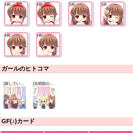
HR
HR
SR
SR
HR
HR
ガールのヒトコマ
[探しているのは]有栖川小枝子
[合唱部の日常]白鳥詩織
GF(♪)カード