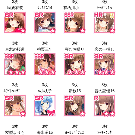
3枚
3枚
3枚
3枚
民族衣装
ｸﾘｽﾏｽ14
有栖川小枝子
ｼｬﾎﾞﾝ15
3枚
3枚
3枚
3枚
車窓の桜道
桃栗三年
弾むお喋り
恋の一挿し
3枚
3枚
3枚
3枚
ﾎﾜｲﾄｳｪﾃﾞｨﾝｸﾞ15
×小枝子
新歓16
昔の記憶16
3枚
3枚
3枚
3枚
髪型よりも
海水浴16
ﾖｰﾛｯﾊﾟﾌｪｽ
ﾗｯｷｰｺﾛﾈ