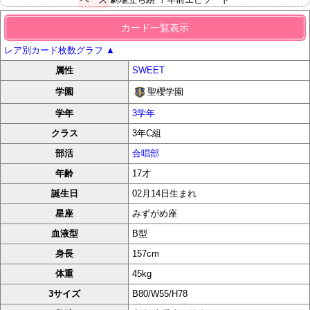
カード一覧表示
レア別カード枚数グラフ
▲
属性
SWEET
聖櫻学園
学園
学年
3学年
クラス
3年C組
部活
合唱部
年齢
17才
誕生日
02月14日生まれ
星座
みずがめ座
血液型
B型
身長
157cm
体重
45kg
3サイズ
B80/W55/H78