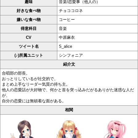
趣味
音楽/恋愛事（他人の）
好きな食べ物
チョココロネ
嫌いな食べ物
コーヒー
得意科目
音楽
CV
中原麻衣
ツイート名
S_alice
(♪)所属ユニット
シンフォニア
紹介文
合唱部の部長。
おっとりしているが社交的で、
まとめ上手なリーダー気質の持ち主。
他人の恋愛話が大好物で、何かと首を突っ込みだがるありがた迷惑な人だ
が、
自分の恋愛には無頓着な面がある。
相関