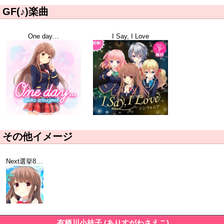
GF(♪)楽曲
One day…
I Say, I Love
その他イメージ
Next選挙8位トップ画面
有栖川小枝子 (ありすがわさえこ)