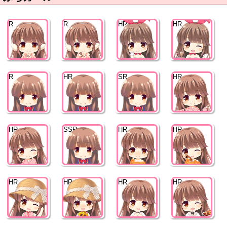
R
R
HR
HR
R
HR
SR
HR
HR
SSR
HR
HR
HR
HR
HR
HR