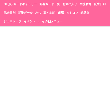
GF(仮) カードギャラリー
新着カード一覧
お気に入り
生徒名簿
誕生日別
記念日別
背景ガール
ぷち
動くSSR
劇場
ヒトコマ
総選挙
ジェネレータ
イベント
♪
その他メニュー