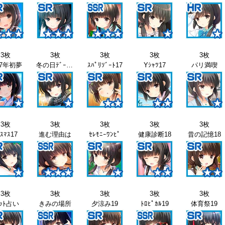
3枚
3枚
3枚
3枚
3枚
17年初夢
冬の日ﾃﾞｰﾄ17
ｽﾊﾟﾘｿﾞｰﾄ17
Yｼｬﾂ17
パリ満喫
3枚
3枚
3枚
3枚
3枚
ｽﾏｽ17
進む理由は
ｾﾚﾓﾆｰﾜﾝﾋﾟ
健康診断18
昔の記憶18
3枚
3枚
3枚
3枚
3枚
ﾛｯﾄ占い
きみの場所
夕涼み19
ﾄﾛﾋﾟｶﾙ19
体育祭19