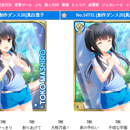
記念日別
背景ガール
ぷち
動くSSR
劇場
ヒトコマ
総選挙
ジェネレータ
イ
0 [創作ダンス20]真白透子
No.14731 [創作ダンス20
3枚
3枚
3枚
3枚
3枚
いっきり
創りあげて
大根万歳！
家の手伝い
不穏な学園