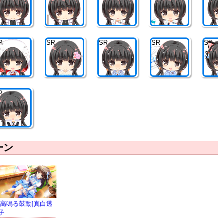
R
SR
SR
SR
SR
R
ーン
[高鳴る鼓動]真白透
子