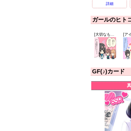
詳細
ガールのヒト
[大切なもの]真白透子
GF(♪)カード
真