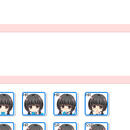
HR
HR
HR
HR
SR
SSR