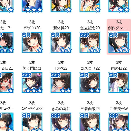
3枚
3枚
3枚
3枚
3枚
た…?
ﾁｱﾀﾞﾝｽ20
新体操20
創立記念20
創作ダンス20
3枚
3枚
3枚
3枚
3枚
る日21
笑う門には
Tｼｬﾂ22
ゴスロリ22
雨の日22
3枚
3枚
3枚
3枚
3枚
ｽｸ水ﾘﾆｭｰｱﾙ23
ｽﾎﾟｰﾂｼﾞﾑ23
きみの為に
三者面談24
ご褒美ﾀｲﾑ!