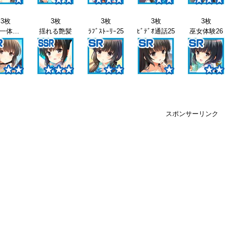
3枚
3枚
3枚
3枚
3枚
くノ一体験25
揺れる艶髪
ﾗﾌﾞｽﾄｰﾘｰ25
ﾋﾞﾃﾞｵ通話25
巫女体験26
スポンサーリンク