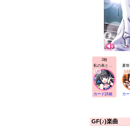
3枚
私の表と裏 真白透子 | UR
UR
SS
カード詳細
カー
GF(♪)楽曲