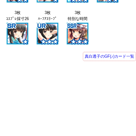
3枚
3枚
3枚
ｺｽﾌﾟﾚ採寸26
ﾊｰﾌｱｽﾘｰﾌﾟ
特別な時間
真白透子のGF(♪)カード一覧