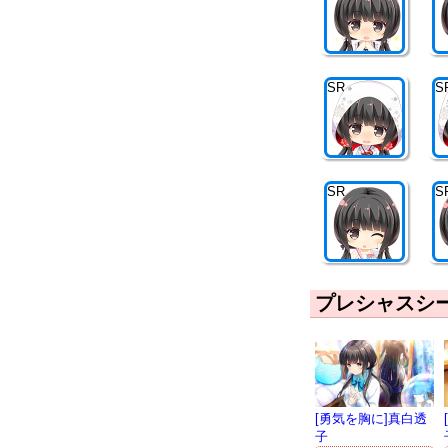
SR
S
SR
S
プレシャスシ
[勇気を胸に]真白透
子