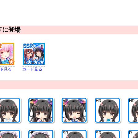
ドに登場
ド見る
カード見る
R
HR
HR
HR
HR
R
HR
SR
SR
R