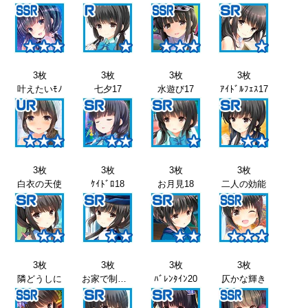
3枚
3枚
3枚
3枚
叶えたいﾓﾉ
七夕17
水遊び17
ｱｲﾄﾞﾙﾌｪｽ17
3枚
3枚
3枚
3枚
白衣の天使
ｹｲﾄﾞﾛ18
お月見18
二人の効能
3枚
3枚
3枚
3枚
隣どうしに
お家で制服19
ﾊﾞﾚﾝﾀｲﾝ20
仄かな輝き