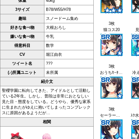
体重
40kg
3サイズ
B78/W55/H78
趣味
スノードーム集め
3枚
好きな食べ物
大根おろし
猫コス20
見
嫌いな食べ物
牛乳
得意科目
数学
CV
堀江由衣
ツイート名
???
3枚
(♪)所属ユニット
未所属
おうちｾｰﾀｰ21
冷え
紹介文
聖櫻学園に転向してきた、アイドルとして活動し
ている2年生。しかし、普段は非常におとなしい
見た目・態度をしている。どうやら、優秀な家系
に生まれたがゆえに抱いてしまったコンプレック
3枚
スに原因があるようだが…
セーラー服23
相関