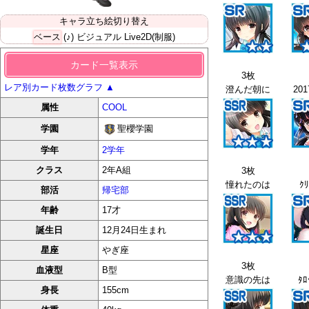
キャラ立ち絵切り替え
ベース
(♪) ビジュアル
Live2D(制服)
カード一覧表示
3枚
レア別カード枚数グラフ
▲
澄んだ朝に
20
属性
COOL
聖櫻学園
学園
学年
2学年
クラス
2年A組
3枚
憧れたのは
ｸﾘ
部活
帰宅部
年齢
17才
誕生日
12月24日生まれ
星座
やぎ座
3枚
血液型
B型
意識の先は
ﾀ
身長
155cm