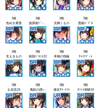
3枚
3枚
3枚
3枚
色めき黄昏
放課後ﾃﾞｰﾄ21
光輝くもの
悪戯ﾊﾞﾌﾞﾙ
3枚
3枚
3枚
3枚
支えるもの
南国ﾊﾞｶﾝｽ22
本物の指輪
ﾁｬｲﾅﾃﾞｰﾄ
3枚
3枚
3枚
3枚
お花見24
風鈴の誘い
接近ｻﾏｰﾅｲﾄ
ｵﾌｨｽ体験24