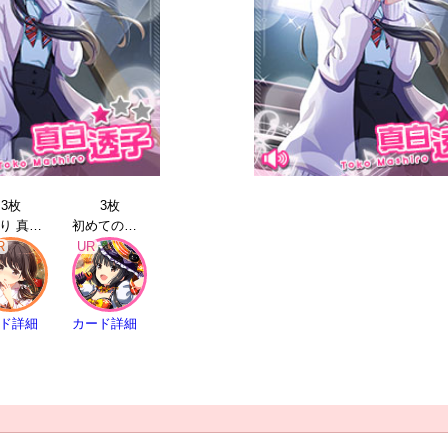
3枚
3枚
夏祭り 真白透子 | SSR
初めての魔法 真白透子 | UR
R
UR
ド詳細
カード詳細