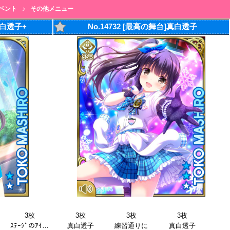
ベント
♪
その他メニュー
]真白透子+
No.14732 [最高の舞台]真白透子
3枚
3枚
3枚
3枚
ｽﾃｰｼﾞのｱｲﾄﾞﾙ
真白透子
練習通りに
真白透子