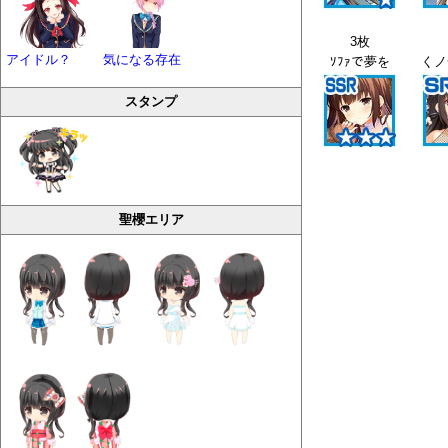
3枚
アイドル？
気になる存在
ｿﾌｧで夢を
スタンプ
聖櫻エリア