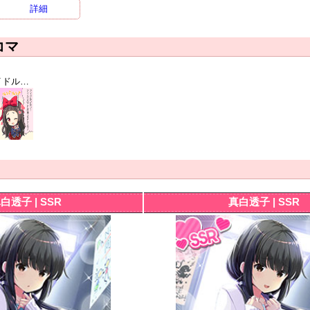
詳細
コマ
[アイドル（仮）]一色愛瑠
白透子 | SSR
真白透子 | SSR