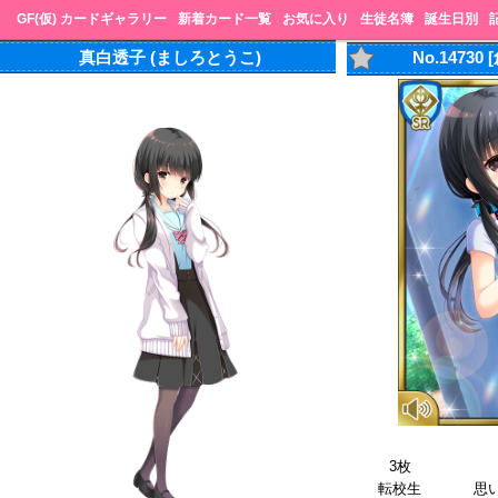
GF(仮) カードギャラリー
新着カード一覧
お気に入り
生徒名簿
誕生日別
真白透子 (ましろとうこ)
No.1473
3枚
転校生
思