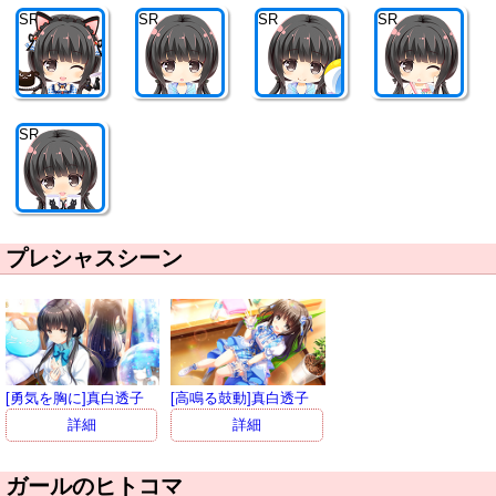
SR
SR
SR
SR
SR
プレシャスシーン
[勇気を胸に]真白透子
[高鳴る鼓動]真白透子
詳細
詳細
ガールのヒトコマ