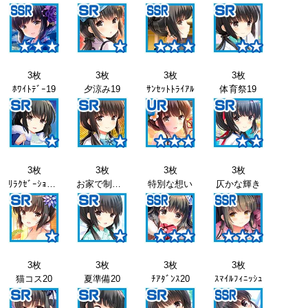
3枚
3枚
3枚
3枚
ﾎﾜｲﾄﾃﾞｰ19
夕涼み19
ｻﾝｾｯﾄﾄﾗｲｱﾙ
体育祭19
3枚
3枚
3枚
3枚
ﾘﾗｸｾﾞｰｼｮﾝ19
お家で制服19
特別な想い
仄かな輝き
3枚
3枚
3枚
3枚
猫コス20
夏準備20
ﾁｱﾀﾞﾝｽ20
ｽﾏｲﾙﾌｨﾆｯｼｭ