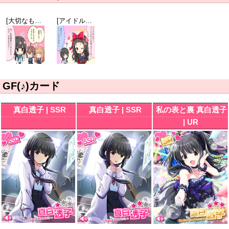
[大切なもの]真白透子
[アイドル（仮）]一色愛瑠
GF(♪)カード
真白透子 | SSR
真白透子 | SSR
私の表と裏 真白透子
| UR