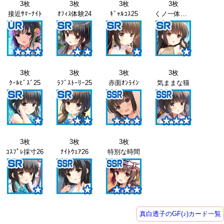
3枚
3枚
3枚
3枚
接近ｻﾏｰﾅｲﾄ
ｵﾌｨｽ体験24
ｷﾞｬﾙｺｽ25
くノ一体験25
3枚
3枚
3枚
3枚
ｸｰﾙﾋﾞｽﾞ25
ﾗﾌﾞｽﾄｰﾘｰ25
赤面ｵﾝﾗｲﾝ
気ままな猫
3枚
3枚
3枚
ｺｽﾌﾟﾚ採寸26
ﾅｲﾄｳｪｱ26
特別な時間
真白透子のGF(♪)カード一覧