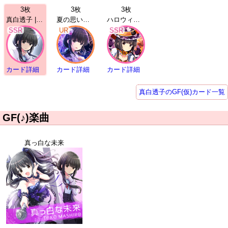
3枚
3枚
3枚
真白透子 | SSR
夏の思い出 真白透子 | UR
ハロウィン 真白透子 | SSR
SSR
UR
SSR
カード詳細
カード詳細
カード詳細
真白透子のGF(仮)カード一覧
GF(♪)楽曲
真っ白な未来