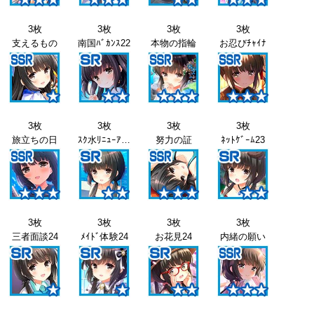
3枚
3枚
3枚
3枚
支えるもの
南国ﾊﾞｶﾝｽ22
本物の指輪
お忍びﾁｬｲﾅ
3枚
3枚
3枚
3枚
旅立ちの日
ｽｸ水ﾘﾆｭｰｱﾙ23
努力の証
ﾈｯﾄｹﾞｰﾑ23
3枚
3枚
3枚
3枚
三者面談24
ﾒｲﾄﾞ体験24
お花見24
内緒の願い