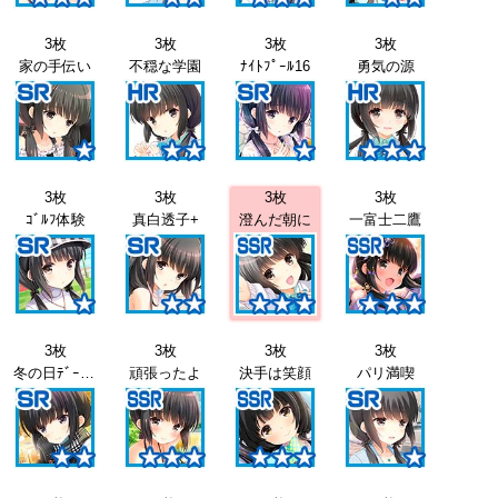
3枚
3枚
3枚
3枚
家の手伝い
不穏な学園
ﾅｲﾄﾌﾟｰﾙ16
勇気の源
3枚
3枚
3枚
3枚
ｺﾞﾙﾌ体験
真白透子+
澄んだ朝に
一富士二鷹
3枚
3枚
3枚
3枚
冬の日ﾃﾞｰﾄ17
頑張ったよ
決手は笑顔
パリ満喫