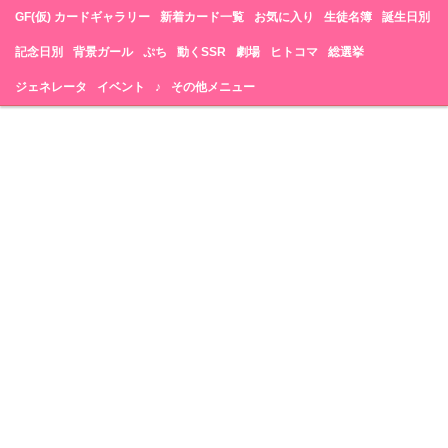
GF(仮) カードギャラリー
新着カード一覧
お気に入り
生徒名簿
誕生日別
記念日別
背景ガール
ぷち
動くSSR
劇場
ヒトコマ
総選挙
ジェネレータ
イベント
♪
その他メニュー