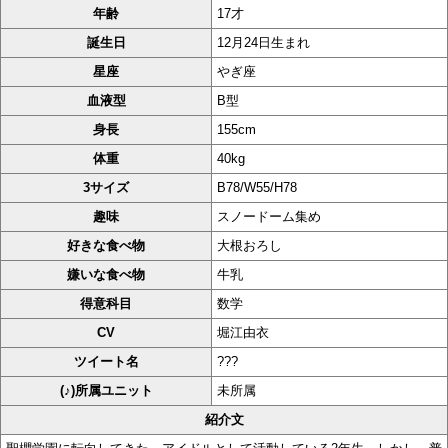
年齢
17才
誕生日
12月24日生まれ
星座
やぎ座
血液型
B型
身長
155cm
体重
40kg
3サイズ
B78/W55/H78
趣味
スノードーム集め
好きな食べ物
大根おろし
嫌いな食べ物
牛乳
得意科目
数学
CV
堀江由衣
ツイート名
???
(♪)所属ユニット
未所属
紹介文