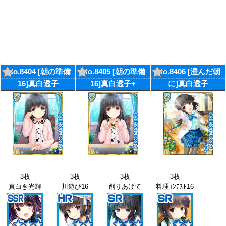
No.8404 [朝の準備
No.8405 [朝の準備
No.8406 [澄んだ朝
16]真白透子
16]真白透子+
に]真白透子
3枚
3枚
3枚
3枚
真白き光輝
川遊び16
創りあげて
料理ｺﾝﾃｽﾄ16