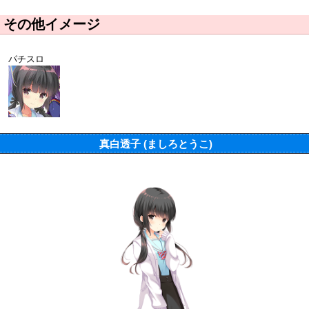
その他イメージ
パチスロ
真白透子 (ましろとうこ)