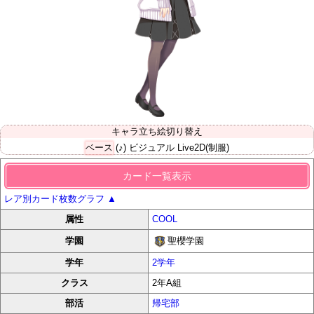
キャラ立ち絵切り替え
ベース
(♪) ビジュアル
Live2D(制服)
カード一覧表示
レア別カード枚数グラフ
▲
属性
COOL
聖櫻学園
学園
学年
2学年
クラス
2年A組
部活
帰宅部