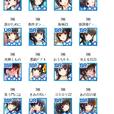
3枚
3枚
3枚
3枚
誰がために
創作ダンス20
振袖21
放課後ﾃﾞｰﾄ21
3枚
3枚
3枚
3枚
光輝くもの
悪戯ﾊﾞﾌﾞﾙ
おうちｾｰﾀｰ21
冷える日21
3枚
3枚
3枚
3枚
笑う門には
きみの匂い
ゴスロリ22
あの日の姿