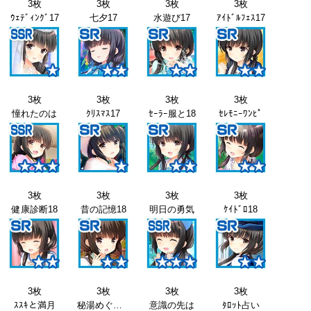
3枚
3枚
3枚
3枚
ｳｪﾃﾞｨﾝｸﾞ17
七夕17
水遊び17
ｱｲﾄﾞﾙﾌｪｽ17
3枚
3枚
3枚
3枚
憧れたのは
ｸﾘｽﾏｽ17
ｾｰﾗｰ服と18
ｾﾚﾓﾆｰﾜﾝﾋﾟ
3枚
3枚
3枚
3枚
健康診断18
昔の記憶18
明日の勇気
ｹｲﾄﾞﾛ18
3枚
3枚
3枚
3枚
ｽｽｷと満月
秘湯めぐり18
意識の先は
ﾀﾛｯﾄ占い