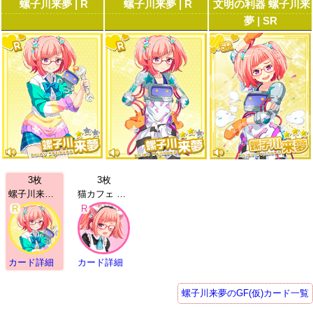
螺子川来夢 | R
螺子川来夢 | R
文明の利器 螺子川来
夢 | SR
3枚
3枚
螺子川来夢 | R
猫カフェ 螺子川来夢 | R
R
R
カード詳細
カード詳細
螺子川来夢のGF(仮)カード一覧