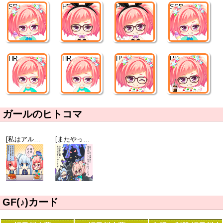
SR
HR
HR
SSR
HR
HR
HR
HR
ガールのヒトコマ
[私はアルカリ派]ミス・モノクローム
[またやってしまった]螺子川来夢
GF(♪)カード