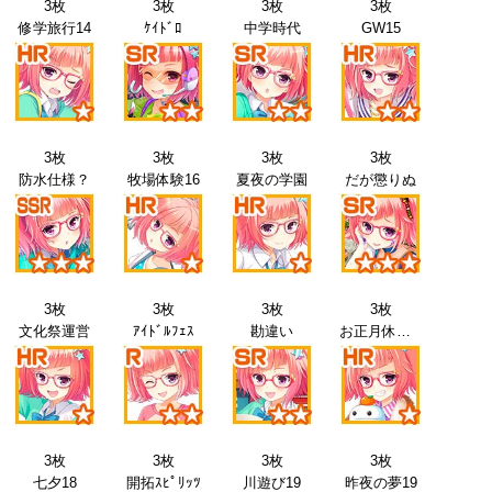
3枚
3枚
3枚
3枚
修学旅行14
ｹｲﾄﾞﾛ
中学時代
GW15
3枚
3枚
3枚
3枚
防水仕様？
牧場体験16
夏夜の学園
だが懲りぬ
3枚
3枚
3枚
3枚
文化祭運営
ｱｲﾄﾞﾙﾌｪｽ
勘違い
お正月休み18
3枚
3枚
3枚
3枚
七夕18
開拓ｽﾋﾟﾘｯﾂ
川遊び19
昨夜の夢19