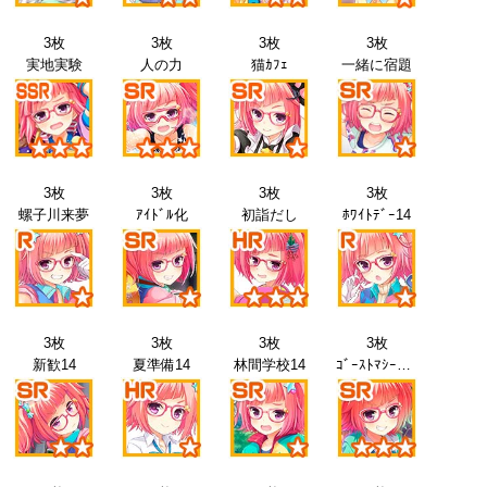
3枚
3枚
3枚
3枚
実地実験
人の力
猫ｶﾌｪ
一緒に宿題
3枚
3枚
3枚
3枚
螺子川来夢
ｱｲﾄﾞﾙ化
初詣だし
ﾎﾜｲﾄﾃﾞｰ14
3枚
3枚
3枚
3枚
新歓14
夏準備14
林間学校14
ｺﾞｰｽﾄﾏｼｰﾝｽﾞ