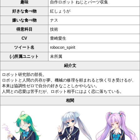
趣味
自作ロボット ねじとパーツ収集
好きな食べ物
紅しょうが
嫌いな食べ物
ナス
得意科目
技術
CV
豊崎愛生
ツイート名
robocon_spirit
(♪)所属ユニット
未所属
紹介文
ロボット研究部の部長。
ロボットと人間の共存が夢。機械の修理を頼まれると快く引き受けるが、
本来は協調性ゼロで自分の好きなことしかやらない。
人間との恋愛は苦手だが、ロボット相手にはよく恋に落ちている。
相関