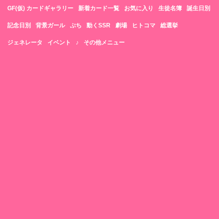
GF(仮) カードギャラリー
新着カード一覧
お気に入り
生徒名簿
誕生日別
記念日別
背景ガール
ぷち
動くSSR
劇場
ヒトコマ
総選挙
ジェネレータ
イベント
♪
その他メニュー