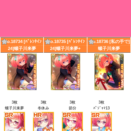
No.18734 [ﾊﾞﾚﾝﾀｲﾝ
No.18735 [ﾊﾞﾚﾝﾀｲﾝ
No.18736 [私の手で]
24]螺子川来夢
24]螺子川来夢+
螺子川来夢
3枚
3枚
3枚
3枚
螺子川来夢
冬休み
節分
ﾊﾟｼﾞｬﾏ13