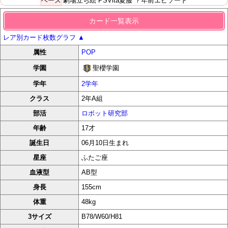
ベース
劇場立ち絵
PSVita夏服
？年前エピソード
カード一覧表示
レア別カード枚数グラフ
▲
属性
POP
聖櫻学園
学園
学年
2学年
クラス
2年A組
部活
ロボット研究部
年齢
17才
誕生日
06月10日生まれ
星座
ふたご座
血液型
AB型
身長
155cm
体重
48kg
3サイズ
B78/W60/H81