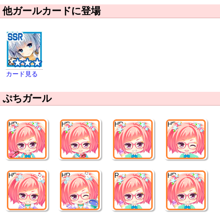
他ガールカードに登場
カード見る
ぷちガール
HR
HR
HR
HR
HR
HR
R
HR