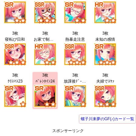
3枚
3枚
3枚
3枚
寝転び日和
お家で制服21
熱暴走注意
未知の感情
3枚
3枚
3枚
3枚
ｸﾘｽﾏｽ23
ﾊﾞﾚﾝﾀｲﾝ24
放課後ﾃﾞｰﾄ25
夫婦でｽﾔｧ
螺子川来夢のGF(♪)カード一覧
スポンサーリンク