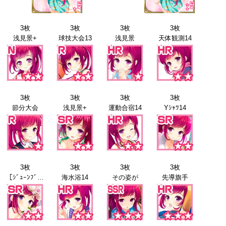
3枚
3枚
3枚
3枚
浅見景+
球技大会13
浅見景
天体観測14
3枚
3枚
3枚
3枚
節分大会
浅見景+
運動合宿14
Yｼｬﾂ14
3枚
3枚
3枚
3枚
［ｼﾞｭｰﾝﾌﾞﾗｲﾄﾞ］浅見景+
海水浴14
その姿が
先導旗手