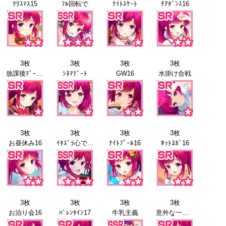
ｸﾘｽﾏｽ15
ﾌﾙ回転で
ﾅｲﾄｽｹｰﾄ
ﾁｱﾀﾞﾝｽ16
3枚
3枚
3枚
3枚
放課後ﾃﾞｰﾄ16
ｼﾈﾏﾃﾞｰﾄ
GW16
水掛け合戦
3枚
3枚
3枚
3枚
お昼休み16
ｲﾀｽﾞﾗ心で…
ﾅｲﾄﾌﾟｰﾙ16
ﾎｯﾄﾖｶﾞ16
3枚
3枚
3枚
3枚
お泊り会16
ﾊﾞﾚﾝﾀｲﾝ17
牛乳主義
意外な一面17