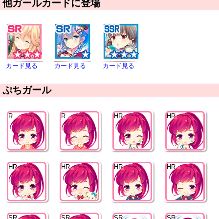
他ガールカードに登場
カード見る
カード見る
カード見る
ぷちガール
R
R
HR
HR
HR
HR
HR
HR
SR
SR
SR
SR