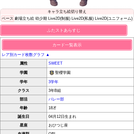
キャラ立ち絵切り替え
ベース
劇場立ち絵
幼少期
Live2D(制服)
Live2D(私服)
Live2D(ユニフォーム)
ふたストあらすじ
カード一覧表示
レア別カード枚数グラフ
▲
属性
SWEET
聖櫻学園
学園
学年
3学年
クラス
3年B組
部活
バレー部
年齢
18才
誕生日
04月12日生まれ
星座
おひつじ座
血液型
O型