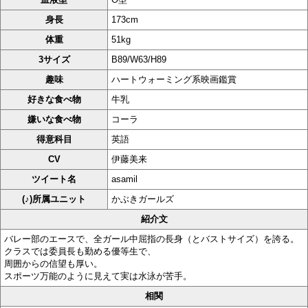
身長
173cm
体重
51kg
3サイズ
B89/W63/H89
趣味
ハートウォーミング系映画鑑賞
好きな食べ物
牛乳
嫌いな食べ物
コーラ
得意科目
英語
CV
伊藤美来
ツイート名
asamil
(♪)所属ユニット
かぶきガールズ
紹介文
バレー部のエースで、全ガール中屈指の長身（とバストサイズ）を誇る。
クラスでは委員長も勤める優等生で、
周囲からの信望も厚い。
スポーツ万能のように見えて実は水泳が苦手。
相関