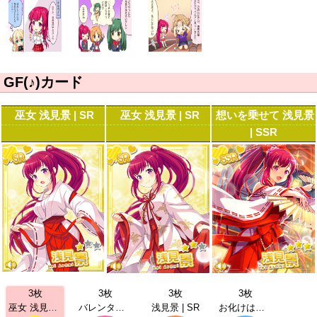
GF(♪)カード
巫女 浅見景 | SR
巫女 浅見景 | SR
想いを乗せて 浅見景
| SSR
3枚
3枚
3枚
3枚
巫女 浅見景 | SR
バレンタイン 浅見景 | SR
浅見景 | SR
お化けは苦手 浅見景 | SSR