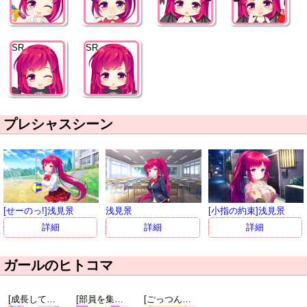
SR
SR
プレシャスシーン
[せーのっ!]浅見景
浅見景
[小指の約束]浅見景
詳細
詳細
詳細
ガールのヒトコマ
[成長してるのは…]浅見景
[部員を集める方法]九重忍
[ごっつんこ]成瀬まなみ