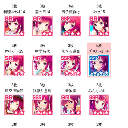
3枚
3枚
3枚
3枚
料理ｺﾝﾃｽﾄ14
雪の日14
男子顔負け
ｽｸ水15
3枚
3枚
3枚
5枚
ﾎﾜｲﾄﾃﾞｰ15
中学時代
落ちる運命
ﾌﾟﾘｽﾞﾑｶﾞｰﾙ
3枚
3枚
3枚
3枚
航空博物館
猛獣注意報
新体操
みんなのﾋｰﾛｰ
3枚
3枚
3枚
3枚