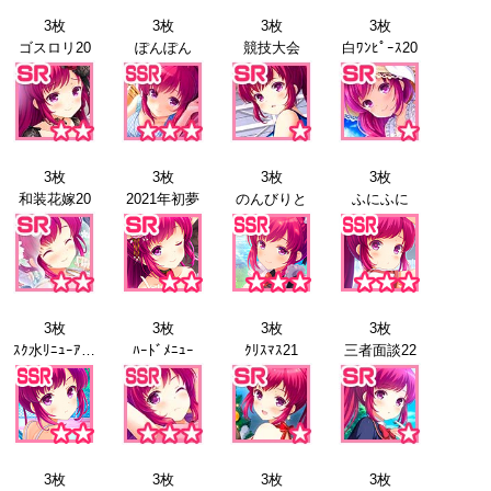
3枚
3枚
3枚
3枚
ゴスロリ20
ぽんぽん
競技大会
白ﾜﾝﾋﾟｰｽ20
3枚
3枚
3枚
3枚
和装花嫁20
2021年初夢
のんびりと
ふにふに
3枚
3枚
3枚
3枚
ｽｸ水ﾘﾆｭｰｱﾙ21
ﾊｰﾄﾞﾒﾆｭｰ
ｸﾘｽﾏｽ21
三者面談22
3枚
3枚
3枚
3枚