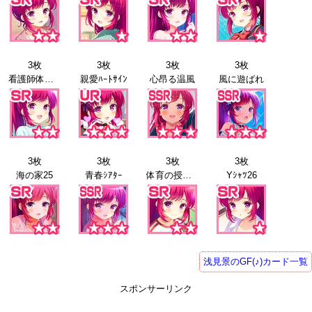
3枚
3枚
3枚
3枚
看護師体験24
親愛ﾊｰﾄｻｲﾝ
心昂る温風
風に遊ばれ
3枚
3枚
3枚
3枚
海の家25
青春ｼｱﾀｰ
体育の授業26
Yｼｬﾂ26
浅見景のGF(♪)カード一覧
スポンサーリンク