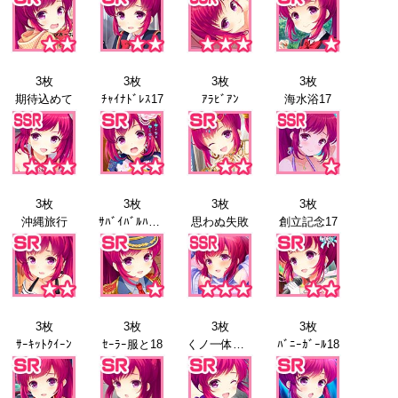
3枚
3枚
3枚
3枚
期待込めて
ﾁｬｲﾅﾄﾞﾚｽ17
ｱﾗﾋﾞｱﾝ
海水浴17
3枚
3枚
3枚
3枚
沖縄旅行
ｻﾊﾞｲﾊﾞﾙﾊﾞﾄﾙ17
思わぬ失敗
創立記念17
3枚
3枚
3枚
3枚
ｻｰｷｯﾄｸｲｰﾝ
ｾｰﾗｰ服と18
くノ一体験18
ﾊﾞﾆｰｶﾞｰﾙ18