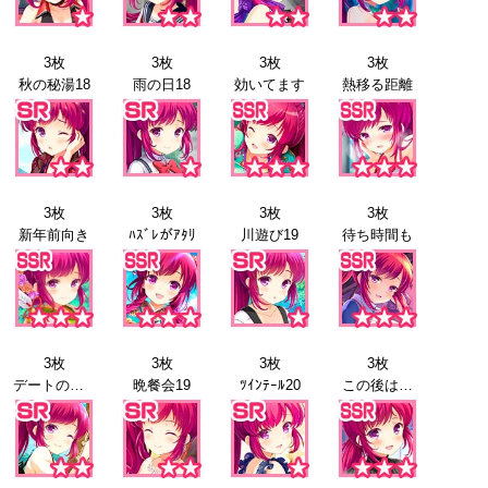
3枚
3枚
3枚
3枚
秋の秘湯18
雨の日18
効いてます
熱移る距離
3枚
3枚
3枚
3枚
新年前向き
ﾊｽﾞﾚがｱﾀﾘ
川遊び19
待ち時間も
3枚
3枚
3枚
3枚
デートの日19
晩餐会19
ﾂｲﾝﾃｰﾙ20
この後は…