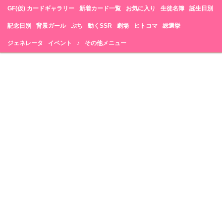
GF(仮) カードギャラリー
新着カード一覧
お気に入り
生徒名簿
誕生日別
記念日別
背景ガール
ぷち
動くSSR
劇場
ヒトコマ
総選挙
ジェネレータ
イベント
♪
その他メニュー