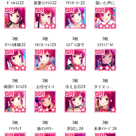
ｷﾞｬﾙｺｽ22
新妻ｺﾝﾃｽﾄ22
ﾏﾘﾝｾｰﾗｰ22
届いた声に
3枚
3枚
3枚
3枚
ｵﾌｨｽ体験22
ｲﾙﾐﾈｰｼｮﾝ23
ｺｽﾌﾟﾚ採寸
ｽｸﾗﾝﾌﾞﾙ!
3枚
3枚
3枚
3枚
南国ﾊﾞｶﾝｽ23
お任せｺｰｽ
冷える日23
ダイエット24
3枚
3枚
3枚
3枚
ﾅｲﾄｳｪｱ
旅のﾒﾓﾘｰ
肝試し24
未来ｲﾒｰｼﾞ24