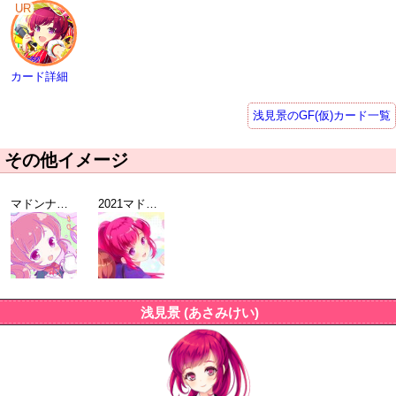
UR
カード詳細
浅見景のGF(仮)カード一覧
その他イメージ
マドンナ選抜総選挙2019 TOP10ガールオリジナル壁紙
2021マドンナ選抜総選挙記念壁紙
浅見景 (あさみけい)