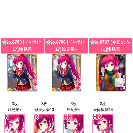
No.8785 [ﾊﾞﾚﾝﾀｲﾝ
No.8786 [ﾊﾞﾚﾝﾀｲﾝ
No.8787 [今日の内
17]浅見景
17]浅見景+
に]浅見景
3枚
3枚
3枚
3枚
浅見景+
球技大会13
浅見景+
天体観測14