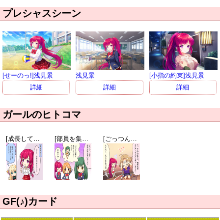
プレシャスシーン
[せーのっ!]浅見景
浅見景
[小指の約束]浅見景
詳細
詳細
詳細
ガールのヒトコマ
[成長してるのは…]浅見景
[部員を集める方法]九重忍
[ごっつんこ]成瀬まなみ
GF(♪)カード