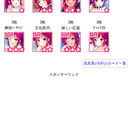
3枚
3枚
3枚
3枚
爽快ｼｰｻｲﾄﾞ
文化祭25
嬉しい応援
Yｼｬﾂ26
浅見景のGF(♪)カード一覧
スポンサーリンク