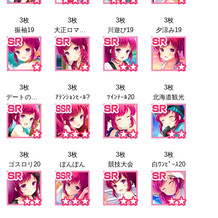
3枚
3枚
3枚
3枚
振袖19
大正ロマン19
川遊び19
夕涼み19
3枚
3枚
3枚
3枚
デートの日19
ｱﾃﾝｼｮﾝﾋｰﾙ?
ﾂｲﾝﾃｰﾙ20
北海道観光
3枚
3枚
3枚
3枚
ゴスロリ20
ぽんぽん
競技大会
白ﾜﾝﾋﾟｰｽ20