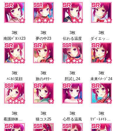
3枚
3枚
3枚
3枚
南国ﾊﾞｶﾝｽ23
夢の中23
伝わる温度
ダイエット24
3枚
3枚
3枚
3枚
ﾊﾆｶﾐ笑顔
旅のﾒﾓﾘｰ
肝試し24
未来ｲﾒｰｼﾞ24
3枚
3枚
3枚
3枚
看護師体験24
猫コス25
心昂る温風
ﾘｿﾞｰﾄﾒｲﾄﾞ25