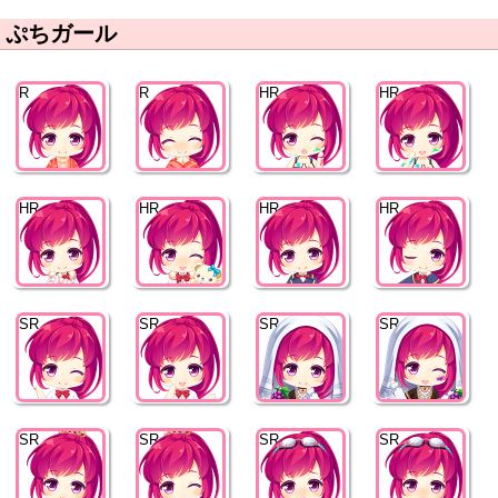
ぷちガール
R
R
HR
HR
HR
HR
HR
HR
SR
SR
SR
SR
SR
SR
SR
SR