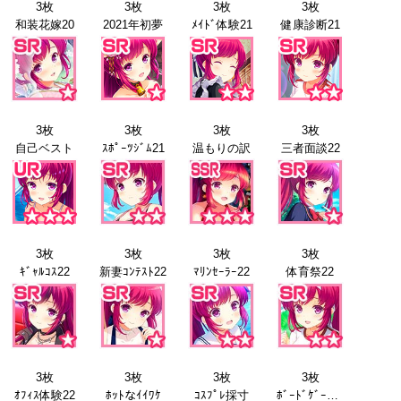
3枚
3枚
3枚
3枚
和装花嫁20
2021年初夢
ﾒｲﾄﾞ体験21
健康診断21
3枚
3枚
3枚
3枚
自己ベスト
ｽﾎﾟｰﾂｼﾞﾑ21
温もりの訳
三者面談22
3枚
3枚
3枚
3枚
ｷﾞｬﾙｺｽ22
新妻ｺﾝﾃｽﾄ22
ﾏﾘﾝｾｰﾗｰ22
体育祭22
3枚
3枚
3枚
3枚
ｵﾌｨｽ体験22
ﾎｯﾄなｲｲﾜｹ
ｺｽﾌﾟﾚ採寸
ﾎﾞｰﾄﾞｹﾞｰﾑ23