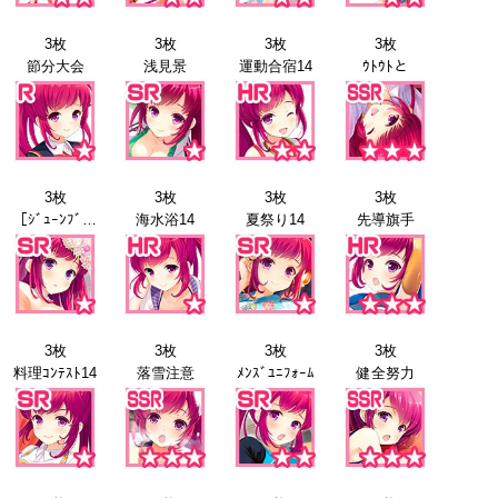
3枚
3枚
3枚
3枚
節分大会
浅見景
運動合宿14
ｳﾄｳﾄと
3枚
3枚
3枚
3枚
［ｼﾞｭｰﾝﾌﾞﾗｲﾄﾞ］浅見景
海水浴14
夏祭り14
先導旗手
3枚
3枚
3枚
3枚
料理ｺﾝﾃｽﾄ14
落雪注意
ﾒﾝｽﾞﾕﾆﾌｫｰﾑ
健全努力