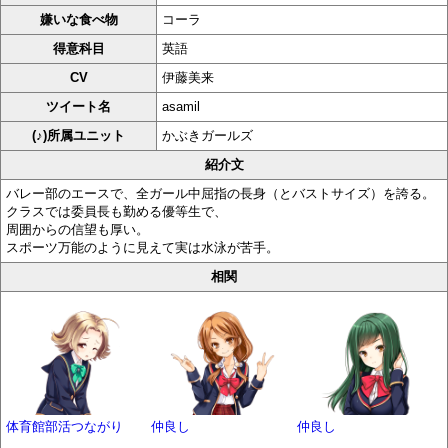
嫌いな食べ物
コーラ
得意科目
英語
CV
伊藤美来
ツイート名
asamil
(♪)所属ユニット
かぶきガールズ
紹介文
バレー部のエースで、全ガール中屈指の長身（とバストサイズ）を誇る。
クラスでは委員長も勤める優等生で、
周囲からの信望も厚い。
スポーツ万能のように見えて実は水泳が苦手。
相関
体育館部活つながり
仲良し
仲良し