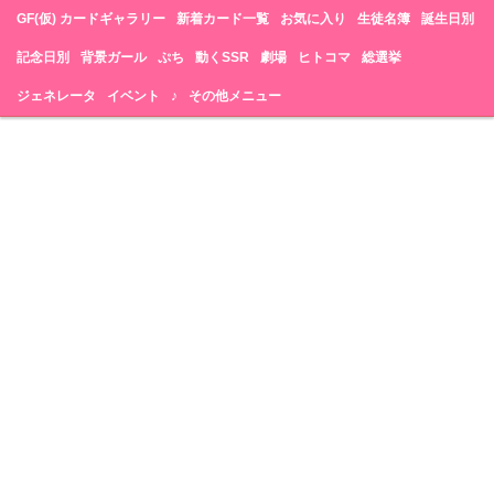
GF(仮) カードギャラリー
新着カード一覧
お気に入り
生徒名簿
誕生日別
記念日別
背景ガール
ぷち
動くSSR
劇場
ヒトコマ
総選挙
ジェネレータ
イベント
♪
その他メニュー