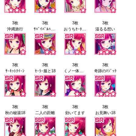
3枚
3枚
3枚
3枚
沖縄旅行
ｻﾊﾞｲﾊﾞﾙﾊﾞﾄﾙ17
おうちｾｰﾀｰ17
溢るる想い
3枚
3枚
3枚
3枚
ｻｰｷｯﾄｸｲｰﾝ
ｾｰﾗｰ服と18
くノ一体験18
奇跡のﾏｼﾞｯｸ
3枚
3枚
3枚
3枚
秋の秘湯18
二人の距離
効いてます
お見舞い18