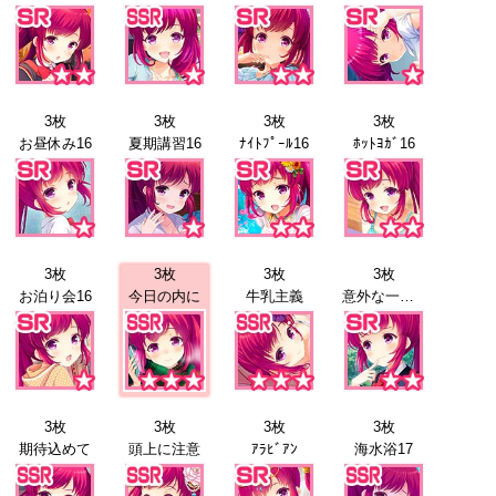
3枚
3枚
3枚
3枚
お昼休み16
夏期講習16
ﾅｲﾄﾌﾟｰﾙ16
ﾎｯﾄﾖｶﾞ16
3枚
3枚
3枚
3枚
お泊り会16
今日の内に
牛乳主義
意外な一面17
3枚
3枚
3枚
3枚
期待込めて
頭上に注意
ｱﾗﾋﾞｱﾝ
海水浴17