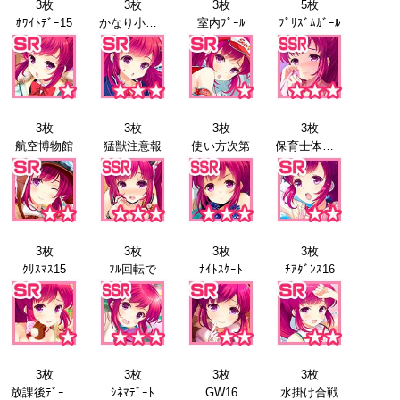
3枚
3枚
3枚
5枚
ﾎﾜｲﾄﾃﾞｰ15
かなり小さい！
室内ﾌﾟｰﾙ
ﾌﾟﾘｽﾞﾑｶﾞｰﾙ
3枚
3枚
3枚
3枚
航空博物館
猛獣注意報
使い方次第
保育士体験15
3枚
3枚
3枚
3枚
ｸﾘｽﾏｽ15
ﾌﾙ回転で
ﾅｲﾄｽｹｰﾄ
ﾁｱﾀﾞﾝｽ16
3枚
3枚
3枚
3枚
放課後ﾃﾞｰﾄ16
ｼﾈﾏﾃﾞｰﾄ
GW16
水掛け合戦