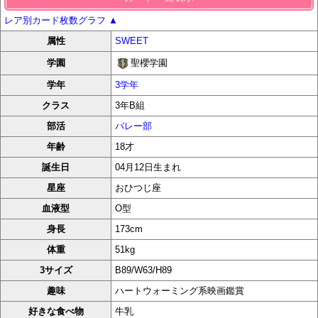
レア別カード枚数グラフ
▲
属性
SWEET
聖櫻学園
学園
学年
3学年
クラス
3年B組
部活
バレー部
年齢
18才
誕生日
04月12日生まれ
星座
おひつじ座
血液型
O型
身長
173cm
体重
51kg
3サイズ
B89/W63/H89
趣味
ハートウォーミング系映画鑑賞
好きな食べ物
牛乳