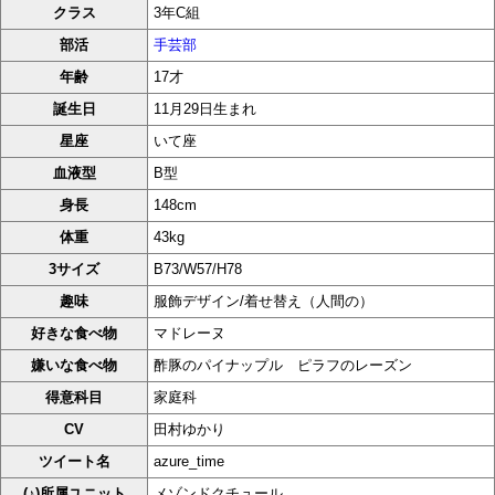
クラス
3年C組
部活
手芸部
年齢
17才
誕生日
11月29日生まれ
星座
いて座
血液型
B型
身長
148cm
体重
43kg
3サイズ
B73/W57/H78
趣味
服飾デザイン/着せ替え（人間の）
好きな食べ物
マドレーヌ
嫌いな食べ物
酢豚のパイナップル ピラフのレーズン
得意科目
家庭科
CV
田村ゆかり
ツイート名
azure_time
(♪)所属ユニット
メゾンドクチュール