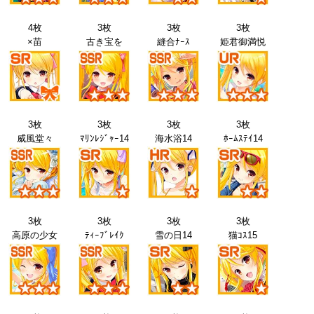
4枚
3枚
3枚
3枚
×苗
古き宝を
縫合ﾅｰｽ
姫君御満悦
3枚
3枚
3枚
3枚
威風堂々
ﾏﾘﾝﾚｼﾞｬｰ14
海水浴14
ﾎｰﾑｽﾃｲ14
3枚
3枚
3枚
3枚
高原の少女
ﾃｨｰﾌﾞﾚｲｸ
雪の日14
猫ｺｽ15