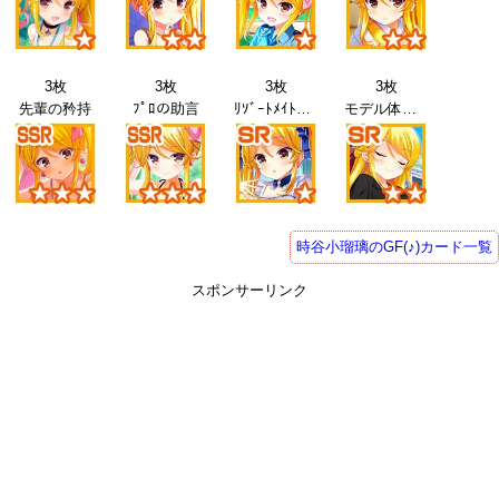
3枚
3枚
3枚
3枚
先輩の矜持
ﾌﾟﾛの助言
ﾘｿﾞｰﾄﾒｲﾄﾞ26
モデル体験26
時谷小瑠璃のGF(♪)カード一覧
スポンサーリンク