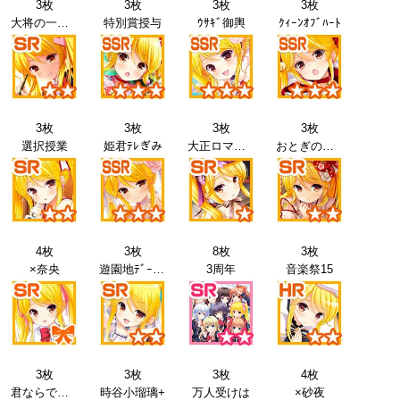
3枚
3枚
3枚
3枚
大将の一日15
特別賞授与
ｳｻｷﾞ御輿
ｸｨｰﾝｵﾌﾞﾊｰﾄ
3枚
3枚
3枚
3枚
選択授業
姫君ﾃﾚぎみ
大正ロマン15
おとぎの国15
4枚
3枚
8枚
3枚
×奈央
遊園地ﾃﾞｰﾄ15
3周年
音楽祭15
3枚
3枚
3枚
4枚
君ならできる
時谷小瑠璃+
万人受けは
×砂夜