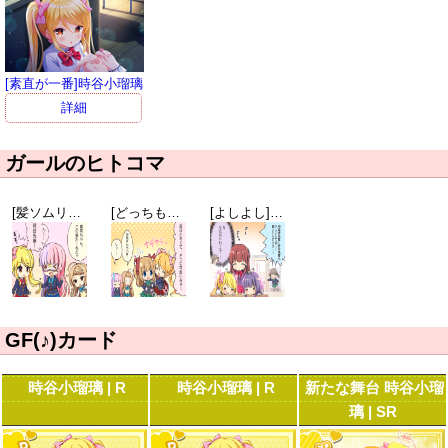
[素直が一番]時谷小瑠璃
詳細
ガールのヒトコマ
[髪ソムリエ]新垣雛菜
[どっちも140センチ台]時谷小瑠璃
[よしよし]天都かなた
GF(♪)カード
時谷小瑠璃 | R
時谷小瑠璃 | R
新たな舞台 時谷小瑠
璃 | SR