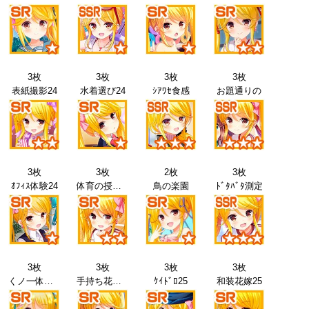
3枚
3枚
3枚
3枚
表紙撮影24
水着選び24
ｼｱﾜｾ食感
お題通りの
3枚
3枚
2枚
3枚
ｵﾌｨｽ体験24
体育の授業25
鳥の楽園
ﾄﾞﾀﾊﾞﾀ測定
3枚
3枚
3枚
3枚
くノ一体験25
手持ち花火25
ｹｲﾄﾞﾛ25
和装花嫁25