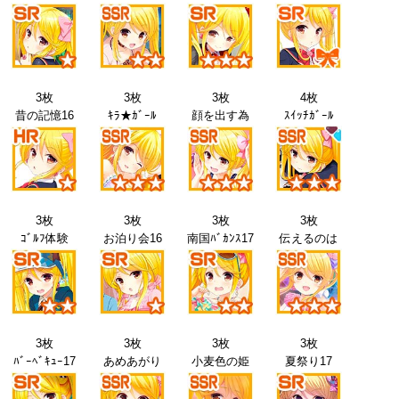
3枚
3枚
3枚
4枚
昔の記憶16
ｷﾗ★ｶﾞｰﾙ
顔を出す為
ｽｲｯﾁｶﾞｰﾙ
3枚
3枚
3枚
3枚
ｺﾞﾙﾌ体験
お泊り会16
南国ﾊﾞｶﾝｽ17
伝えるのは
3枚
3枚
3枚
3枚
ﾊﾞｰﾍﾞｷｭｰ17
あめあがり
小麦色の姫
夏祭り17