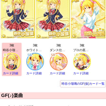
3枚
3枚
3枚
3枚
時谷小瑠璃 | R
ホワイトデー 時谷小瑠璃 | SR
ダンス仕様に 時谷小瑠璃 | SR
プロの底力 時谷小瑠璃 | UR
R
SR
SR
UR
カード詳細
カード詳細
カード詳細
カード詳細
時谷小瑠璃のGF(仮)カード一覧
GF(♪)楽曲