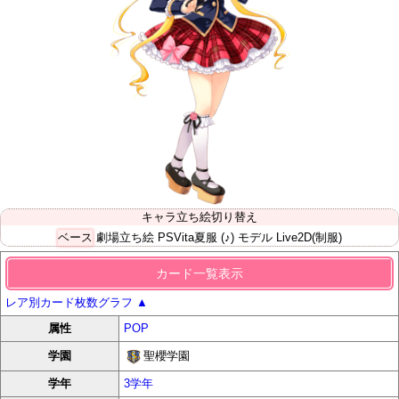
キャラ立ち絵切り替え
ベース
劇場立ち絵
PSVita夏服
(♪) モデル
Live2D(制服)
カード一覧表示
レア別カード枚数グラフ
▲
属性
POP
聖櫻学園
学園
学年
3学年