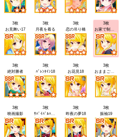
3枚
3枚
3枚
3枚
お見舞い17
月夜を着る
恋の吊り橋
お家で制服17
3枚
3枚
3枚
3枚
絶対勝者
ﾊﾞﾚﾝﾀｲﾝ18
お花見18
おままごと18
3枚
3枚
3枚
3枚
映画撮影
ｻﾊﾞｲﾊﾞﾙﾊﾞﾄﾙ18
昨夜の夢18
振袖19