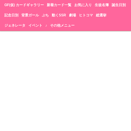
GF(仮) カードギャラリー
新着カード一覧
お気に入り
生徒名簿
誕生日別
記念日別
背景ガール
ぷち
動くSSR
劇場
ヒトコマ
総選挙
ジェネレータ
イベント
♪
その他メニュー