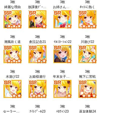
3枚
3枚
3枚
3枚
綺麗な理由
放課後ﾃﾞｰﾄ21
お姉さんと21
ﾎｯﾄに熱く
3枚
3枚
3枚
3枚
潮風吹く道
創立記念21
ｲﾙﾐﾈｰｼｮﾝ22
川遊び22
3枚
3枚
3枚
3枚
水遊び22
お姫様連行
年末女子会22
靴下に苦戦
3枚
3枚
3枚
3枚
セーラー服23
ﾅｲﾄﾌﾟｰﾙ23
ﾊﾛｳｨﾝ23
巫女体験24