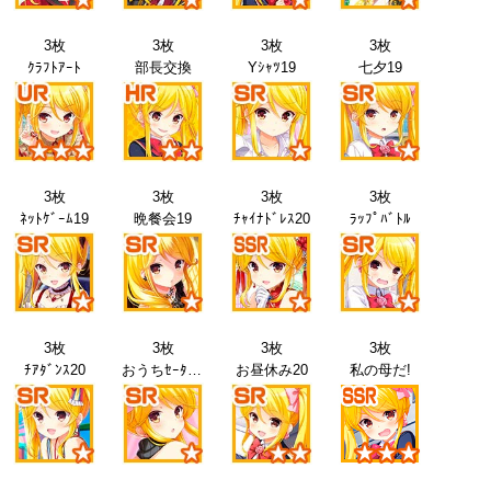
3枚
3枚
3枚
3枚
ｸﾗﾌﾄｱｰﾄ
部長交換
Yｼｬﾂ19
七夕19
3枚
3枚
3枚
3枚
ﾈｯﾄｹﾞｰﾑ19
晩餐会19
ﾁｬｲﾅﾄﾞﾚｽ20
ﾗｯﾌﾟﾊﾞﾄﾙ
3枚
3枚
3枚
3枚
ﾁｱﾀﾞﾝｽ20
おうちｾｰﾀｰ20
お昼休み20
私の母だ!