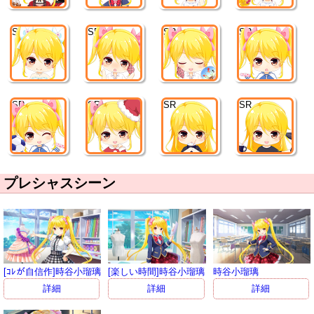
SR
SR
SR
SR
SR
SR
SR
SR
プレシャスシーン
[ｺﾚが自信作]時谷小瑠璃
[楽しい時間]時谷小瑠璃
時谷小瑠璃
詳細
詳細
詳細