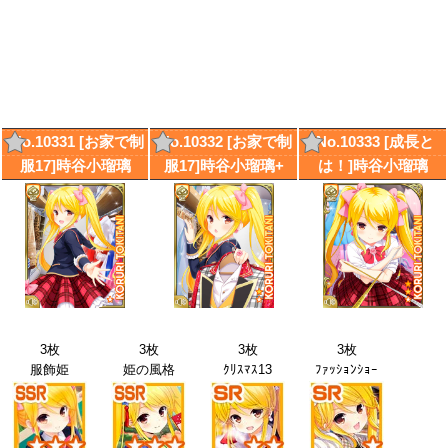
No.10331 [お家で制
No.10332 [お家で制
No.10333 [成長と
服17]時谷小瑠璃
服17]時谷小瑠璃+
は！]時谷小瑠璃
3枚
3枚
3枚
3枚
服飾姫
姫の風格
ｸﾘｽﾏｽ13
ﾌｧｯｼｮﾝｼｮｰ