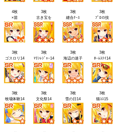
4枚
3枚
3枚
3枚
×苗
古き宝を
縫合ﾅｰｽ
ﾌﾟﾛの技
3枚
3枚
3枚
3枚
ゴスロリ14
ﾏﾘﾝﾚｼﾞｬｰ14
海辺の迷子
ﾎｰﾑｽﾃｲ14
3枚
3枚
3枚
3枚
牧場体験14
文化祭14
雪の日14
猫ｺｽ15