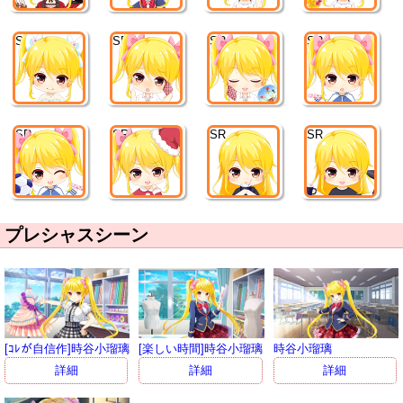
SR
SR
SR
SR
SR
SR
SR
SR
プレシャスシーン
[ｺﾚが自信作]時谷小瑠璃
[楽しい時間]時谷小瑠璃
時谷小瑠璃
詳細
詳細
詳細