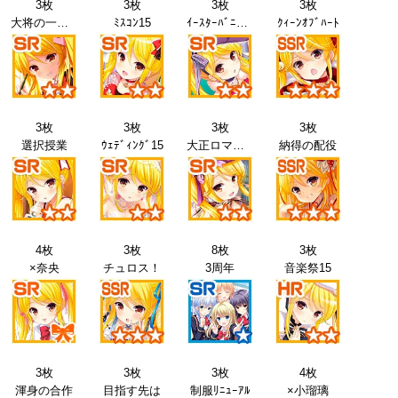
3枚
3枚
3枚
3枚
大将の一日15
ﾐｽｺﾝ15
ｲｰｽﾀｰﾊﾞﾆｰ15
ｸｨｰﾝｵﾌﾞﾊｰﾄ
3枚
3枚
3枚
3枚
選択授業
ｳｪﾃﾞｨﾝｸﾞ15
大正ロマン15
納得の配役
4枚
3枚
8枚
3枚
×奈央
チュロス！
3周年
音楽祭15
3枚
3枚
3枚
4枚
渾身の合作
目指す先は
制服ﾘﾆｭｰｱﾙ
×小瑠璃