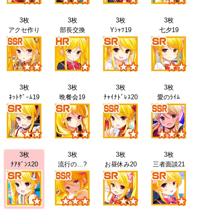
3枚
3枚
3枚
3枚
アクセ作り
部長交換
Yｼｬﾂ19
七夕19
3枚
3枚
3枚
3枚
ﾈｯﾄｹﾞｰﾑ19
晩餐会19
ﾁｬｲﾅﾄﾞﾚｽ20
愛のﾗｲﾑ
3枚
3枚
3枚
3枚
ﾁｱﾀﾞﾝｽ20
流行の…?
お昼休み20
三者面談21