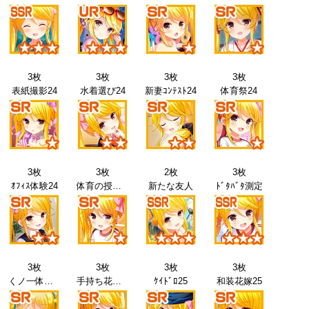
3枚
3枚
3枚
3枚
表紙撮影24
水着選び24
新妻ｺﾝﾃｽﾄ24
体育祭24
3枚
3枚
2枚
3枚
ｵﾌｨｽ体験24
体育の授業25
新たな友人
ﾄﾞﾀﾊﾞﾀ測定
3枚
3枚
3枚
3枚
くノ一体験25
手持ち花火25
ｹｲﾄﾞﾛ25
和装花嫁25