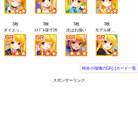
3枚
3枚
3枚
3枚
ダイエット26
ｺｽﾌﾟﾚ採寸26
次はお揃い
モデル体験26
時谷小瑠璃のGF(♪)カード一覧
スポンサーリンク