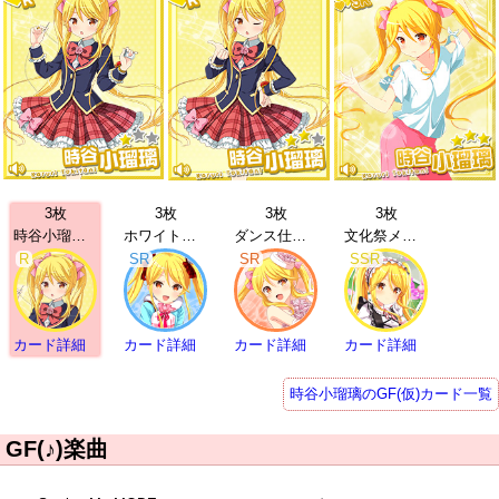
3枚
3枚
3枚
3枚
時谷小瑠璃 | R
ホワイトデー 時谷小瑠璃 | SR
ダンス仕様に 時谷小瑠璃 | SR
文化祭メイド 時谷小瑠璃 | SSR
R
SR
SR
SSR
カード詳細
カード詳細
カード詳細
カード詳細
時谷小瑠璃のGF(仮)カード一覧
GF(♪)楽曲