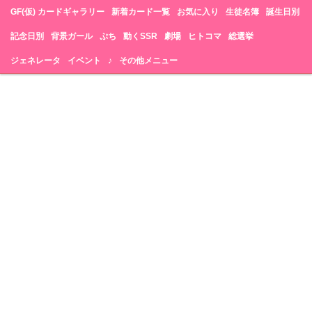
GF(仮) カードギャラリー
新着カード一覧
お気に入り
生徒名簿
誕生日別
記念日別
背景ガール
ぷち
動くSSR
劇場
ヒトコマ
総選挙
ジェネレータ
イベント
♪
その他メニュー