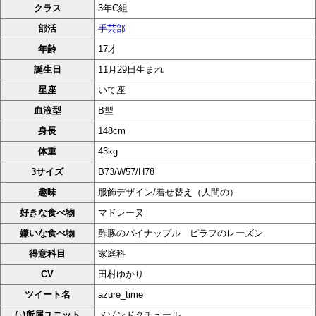
クラス
3年C組
部活
手芸部
年齢
17才
誕生日
11月29日生まれ
星座
いて座
血液型
B型
身長
148cm
体重
43kg
3サイズ
B73/W57/H78
趣味
服飾デザイン/着せ替え（人間の）
好きな食べ物
マドレーヌ
嫌いな食べ物
酢豚のパイナップル ピラフのレーズン
得意科目
家庭科
CV
田村ゆかり
ツイート名
azure_time
(♪)所属ユニット
メゾンドクチュール