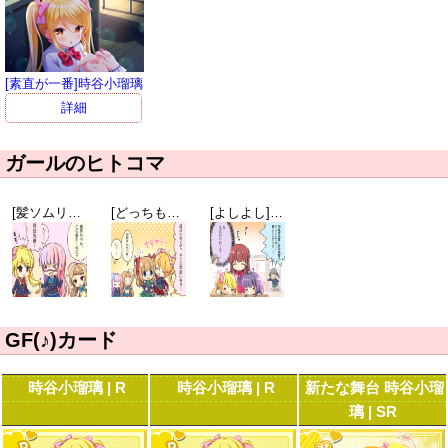
[素直が一番]時谷小瑠璃
詳細
ガールのヒトコマ
[髪ソムリエ]新垣雛菜
[どっちも140センチ台]時谷小瑠璃
[よしよし]天都かなた
GF(♪)カード
時谷小瑠璃 | R
時谷小瑠璃 | R
新たな舞台 時谷小瑠
璃 | SR