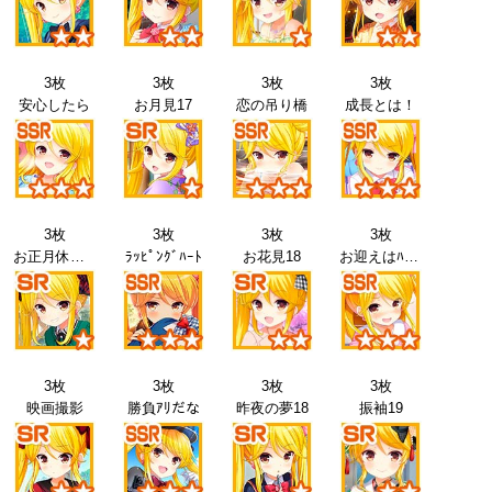
3枚
3枚
3枚
3枚
安心したら
お月見17
恋の吊り橋
成長とは！
3枚
3枚
3枚
3枚
お正月休み18
ﾗｯﾋﾟﾝｸﾞﾊｰﾄ
お花見18
お迎えはﾊﾟﾊﾟ
3枚
3枚
3枚
3枚
映画撮影
勝負ｱﾘだな
昨夜の夢18
振袖19