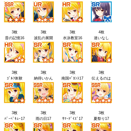
3枚
3枚
3枚
4枚
昔の記憶16
波乱の展開
水泳教室16
迷いなし
3枚
3枚
3枚
3枚
ｺﾞﾙﾌ体験
納得いかん
南国ﾊﾞｶﾝｽ17
伝えるのは
3枚
3枚
3枚
3枚
ﾊﾞｰﾍﾞｷｭｰ17
雨の日17
ｻﾏｰﾃﾞｲｽﾞ17
夏祭り17