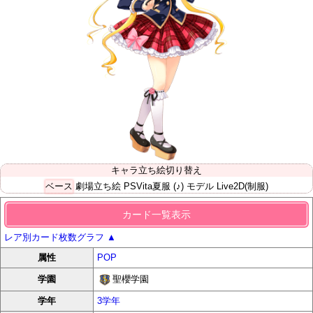
キャラ立ち絵切り替え
ベース
劇場立ち絵
PSVita夏服
(♪) モデル
Live2D(制服)
カード一覧表示
レア別カード枚数グラフ
▲
属性
POP
聖櫻学園
学園
学年
3学年