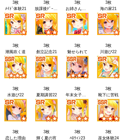
3枚
3枚
3枚
3枚
ﾒｲﾄﾞ体験21
放課後ﾃﾞｰﾄ21
お姉さんと21
海の家21
3枚
3枚
3枚
3枚
潮風吹く道
創立記念21
魅せられて
川遊び22
3枚
3枚
3枚
3枚
水遊び22
夏期講習22
年末女子会22
靴下に苦戦
3枚
3枚
3枚
3枚
恋した理由
輝く夏の宵
ﾊﾛｳｨﾝ23
巫女体験24