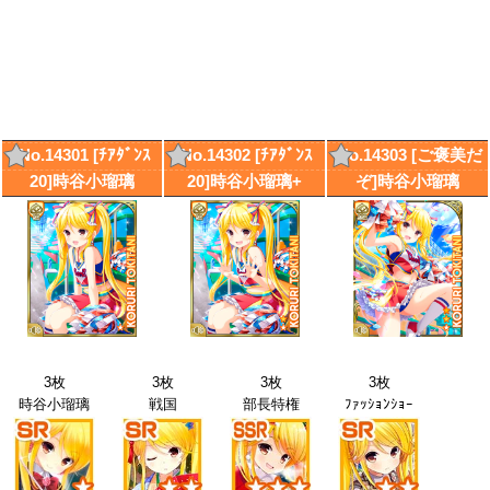
No.14301 [ﾁｱﾀﾞﾝｽ
No.14302 [ﾁｱﾀﾞﾝｽ
No.14303 [ご褒美だ
20]時谷小瑠璃
20]時谷小瑠璃+
ぞ]時谷小瑠璃
3枚
3枚
3枚
3枚
時谷小瑠璃
戦国
部長特権
ﾌｧｯｼｮﾝｼｮｰ