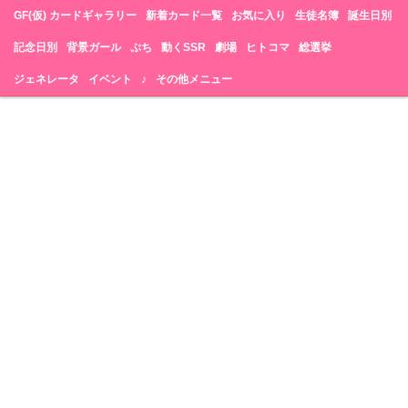
GF(仮) カードギャラリー
新着カード一覧
お気に入り
生徒名簿
誕生日別
記念日別
背景ガール
ぷち
動くSSR
劇場
ヒトコマ
総選挙
ジェネレータ
イベント
♪
その他メニュー