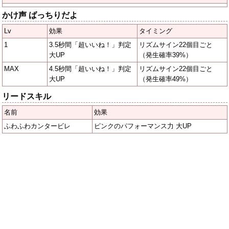
かけ声 ばっちりだよ
Lv
効果
タイミング
1
3.5秒間「超いいね！」判定
リズムサイン22個目ごと
大UP
（発生確率39%）
MAX
4.5秒間「超いいね！」判定
リズムサイン22個目ごと
大UP
（発生確率49%）
リードスキル
名前
効果
ふわふわカンタービレ
ピンクのパフォーマンス力 大UP