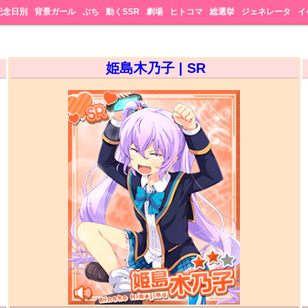
記念日別
背景ガール
ぷち
動くSSR
劇場
ヒトコマ
総選挙
ジェネレータ
イ
姫島木乃子 | SR