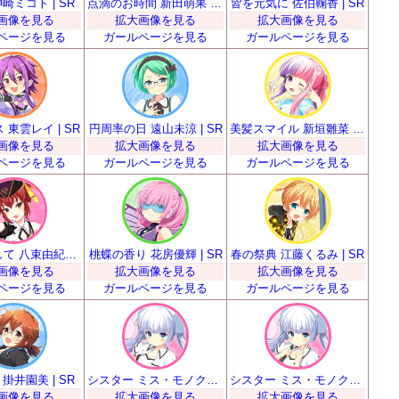
崎ミコト | SR
点滴のお時間 新田萌果 | SR
皆を元気に 佐伯鞠香 | SR
画像を見る
拡大画像を見る
拡大画像を見る
ページを見る
ガールページを見る
ガールページを見る
 東雲レイ | SR
円周率の日 遠山未涼 | SR
美髪スマイル 新垣雛菜 | SR
画像を見る
拡大画像を見る
拡大画像を見る
ページを見る
ガールページを見る
ガールページを見る
お手本として 八束由紀恵 | SR
桃蝶の香り 花房優輝 | SR
春の祭典 江藤くるみ | SR
画像を見る
拡大画像を見る
拡大画像を見る
ページを見る
ガールページを見る
ガールページを見る
掛井園美 | SR
シスター ミス・モノクローム | SR
シスター ミス・モノクローム | SR
画像を見る
拡大画像を見る
拡大画像を見る