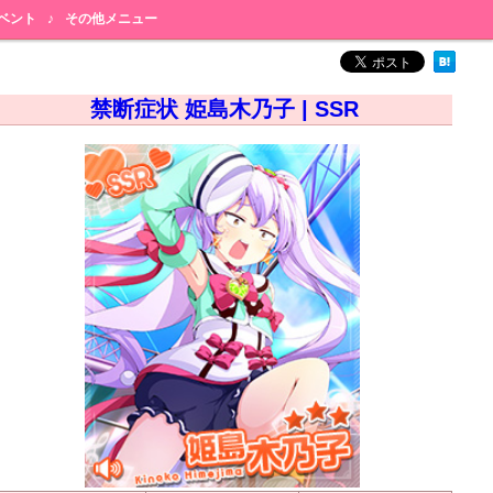
ベント
♪
その他メニュー
禁断症状 姫島木乃子 | SSR