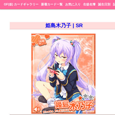
GF(仮) カードギャラリー
新着カード一覧
お気に入り
生徒名簿
誕生日別
姫島木乃子 | SR