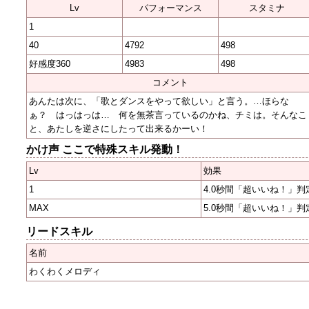
Lv
パフォーマンス
スタミナ
1
40
4792
498
好感度360
4983
498
コメント
あんたは次に、「歌とダンスをやって欲しい」と言う。…ほらな
ぁ？ はっはっは… 何を無茶言っているのかね、チミは。そんなこ
と、あたしを逆さにしたって出来るかーい！
かけ声 ここで特殊スキル発動！
Lv
効果
1
4.0秒間「超いいね！」判
MAX
5.0秒間「超いいね！」判
リードスキル
名前
わくわくメロディ