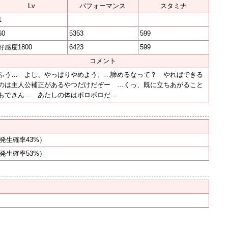
Lv
パフォーマンス
スタミナ
1
60
5353
599
好感度1800
6423
599
コメント
ふう… よし、やっぱりやめよう。…諦めるなって？ やればできる
のは主人公補正があるやつだけだぞー …くっ、既に立ちあがること
もできん… あたしの体はボロボロだ…
発生確率43%）
発生確率53%）