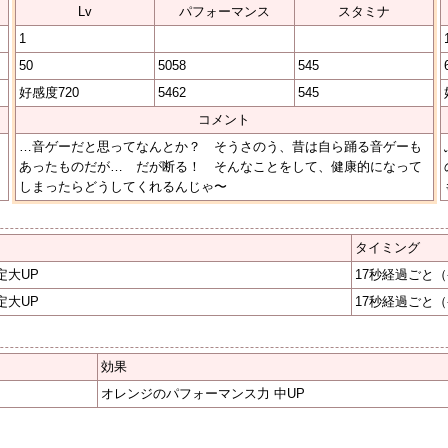
Lv
パフォーマンス
スタミナ
1
50
5058
545
好感度720
5462
545
コメント
…音ゲーだと思ってなんとか？ そうさのう、昔は自ら踊る音ゲーも
あったものだが… だが断る！ そんなことをして、健康的になって
しまったらどうしてくれるんじゃ〜
タイミング
定大UP
17秒経過ごと
（
定大UP
17秒経過ごと
（
効果
オレンジのパフォーマンス力 中UP