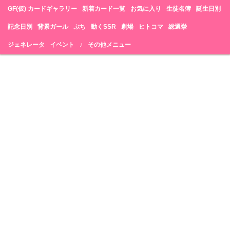
GF(仮) カードギャラリー
新着カード一覧
お気に入り
生徒名簿
誕生日別
記念日別
背景ガール
ぷち
動くSSR
劇場
ヒトコマ
総選挙
ジェネレータ
イベント
♪
その他メニュー