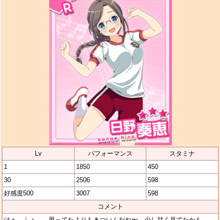
Lv
パフォーマンス
スタミナ
1
1850
450
30
2506
598
好感度500
3007
598
コメント
はぁ、ふぅ… 思ってたよりもきついんだね〜 少し甘く見てたかも…