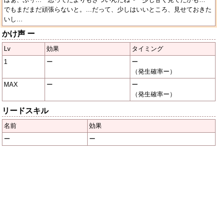
でもまだまだ頑張らないと。…だって、少しはいいところ、見せておきた
いし…
かけ声 ー
Lv
効果
タイミング
1
ー
ー
（発生確率ー）
MAX
ー
ー
（発生確率ー）
リードスキル
名前
効果
ー
ー