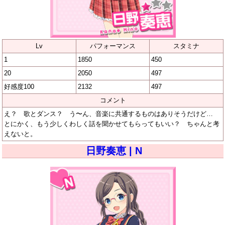
Lv
パフォーマンス
スタミナ
1
1850
450
20
2050
497
好感度100
2132
497
コメント
え？ 歌とダンス？ う〜ん、音楽に共通するものはありそうだけど…
とにかく、もう少しくわしく話を聞かせてもらってもいい？ ちゃんと考
えないと。
日野奏恵 | N