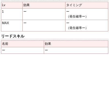
Lv
効果
タイミング
1
ー
ー
（発生確率ー）
MAX
ー
ー
（発生確率ー）
リードスキル
名前
効果
ー
ー