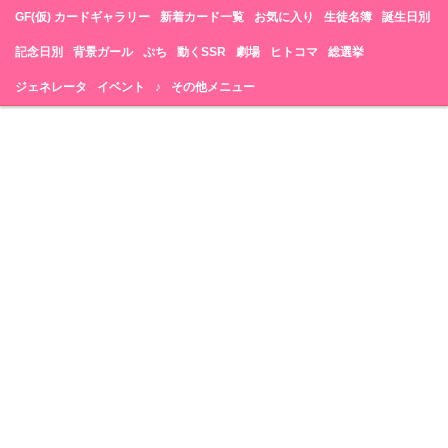
GF(仮) カードギャラリー
新着カード一覧
お気に入り
生徒名簿
誕生日別
記念日別
背景ガール
ぷち
動くSSR
劇場
ヒトコマ
総選挙
ジェネレータ
イベント
♪
その他メニュー