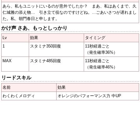
あら、私もユニットにいるのが意外でしたか？ まあ、私はあくまで、久
仁城雅の添え物… 引き立て役なのですけどね。…ごあいさつが遅れまし
た。私、朝門春日と申します。
かけ声 さあ、もっとしっかり
Lv
効果
タイミング
1
スタミナ350回復
11秒経過ごと
（発生確率36%）
MAX
スタミナ485回復
11秒経過ごと
（発生確率46%）
リードスキル
名前
効果
わくわくメロディ
オレンジのパフォーマンス力 中UP