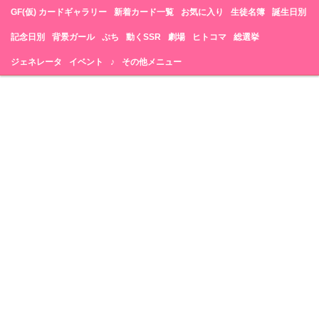
GF(仮) カードギャラリー
新着カード一覧
お気に入り
生徒名簿
誕生日別
記念日別
背景ガール
ぷち
動くSSR
劇場
ヒトコマ
総選挙
ジェネレータ
イベント
♪
その他メニュー