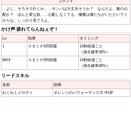
コメント
…よし、そろそろ行くか。…サンバは大丈夫そうか？ なんだよ、敵の心
配か？ ほんと変な奴。…心配しなくても、優勝は俺たちがいただいてく
からな。しっかり見てろよ。
かけ声 疲れてらんねぇぞ！
Lv
効果
タイミング
1
スタミナ420回復
14秒経過ごと
（発生確率38%）
MAX
スタミナ555回復
14秒経過ごと
（発生確率48%）
リードスキル
名前
効果
わくわくメロディ
オレンジのパフォーマンス力 中UP