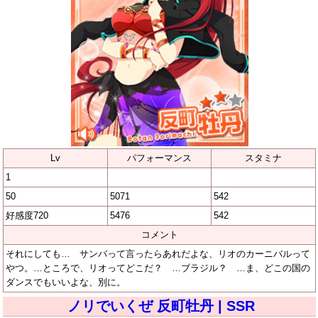
Lv
パフォーマンス
スタミナ
1
50
5071
542
好感度720
5476
542
コメント
それにしても… サンバって言ったらあれだよな、リオのカーニバルって
やつ。…ところで、リオってどこだ？ …ブラジル？ …ま、どこの国の
ダンスでもいいよな、別に。
ノリでいくぜ 反町牡丹 | SSR