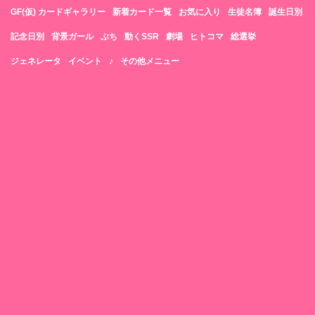
GF(仮) カードギャラリー
新着カード一覧
お気に入り
生徒名簿
誕生日別
記念日別
背景ガール
ぷち
動くSSR
劇場
ヒトコマ
総選挙
ジェネレータ
イベント
♪
その他メニュー