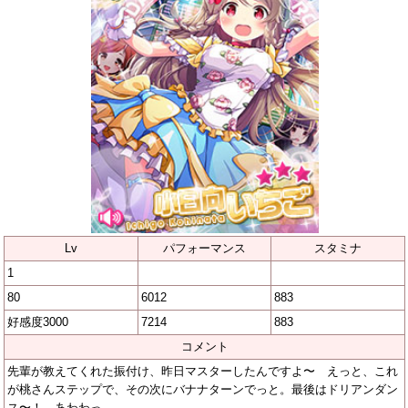
Lv
パフォーマンス
スタミナ
1
80
6012
883
好感度3000
7214
883
コメント
先輩が教えてくれた振付け、昨日マスターしたんですよ〜 えっと、これ
が桃さんステップで、その次にバナナターンでっと。最後はドリアンダン
ス〜！ あわわっ…