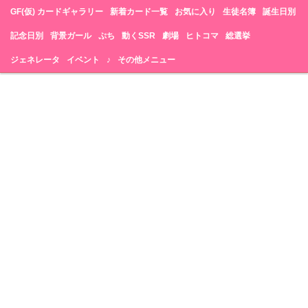
GF(仮) カードギャラリー
新着カード一覧
お気に入り
生徒名簿
誕生日別
記念日別
背景ガール
ぷち
動くSSR
劇場
ヒトコマ
総選挙
ジェネレータ
イベント
♪
その他メニュー