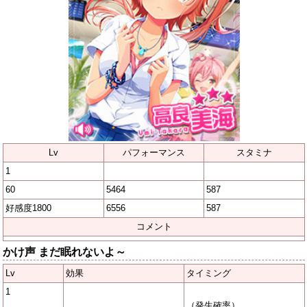
Lv
パフォーマンス
スタミナ
1
60
5464
587
好感度1800
6556
587
コメント
かけ声 まだ眠れないよ～
Lv
効果
タイミング
1
（発生確率）