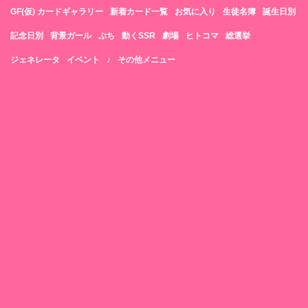
GF(仮) カードギャラリー
新着カード一覧
お気に入り
生徒名簿
誕生日別
記念日別
背景ガール
ぷち
動くSSR
劇場
ヒトコマ
総選挙
ジェネレータ
イベント
♪
その他メニュー