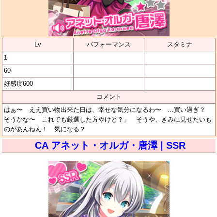
Lv
パフォーマンス
スタミナ
1
60
好感度600
コメント
はぁ〜 ええ買い物出来た日は、幸せな気分になるわ〜 …買い過ぎ？
そうかな〜 これでも厳選した方やけど？」 そうや、きみに見せたいも
のがあんねん！ 気になる？
CA アネット・オルガ・唐澤 | SSR