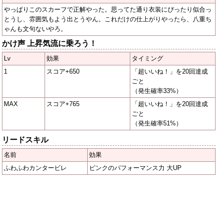
やっぱりこのスカーフで正解やった。思ってた通り衣装にぴったり似合っ
とうし、雰囲気もよう出とうやん。これだけの仕上がりやったら、八重ち
ゃんも文句ないやろ。
かけ声 上昇気流に乗ろう！
Lv
効果
タイミング
1
スコア+650
「超いいね！」を20回達成
ごと
（発生確率33%）
MAX
スコア+765
「超いいね！」を20回達成
ごと
（発生確率51%）
リードスキル
名前
効果
ふわふわカンタービレ
ピンクのパフォーマンス力 大UP