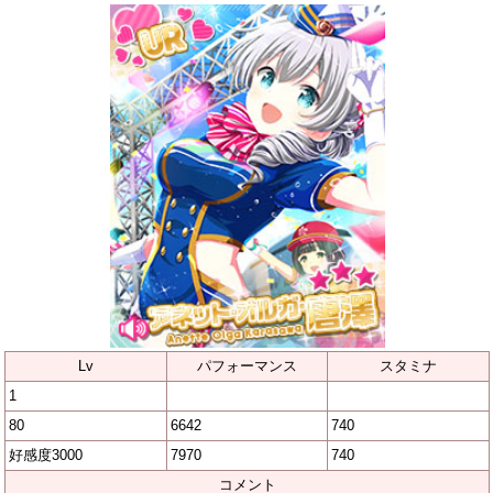
Lv
パフォーマンス
スタミナ
1
80
6642
740
好感度3000
7970
740
コメント