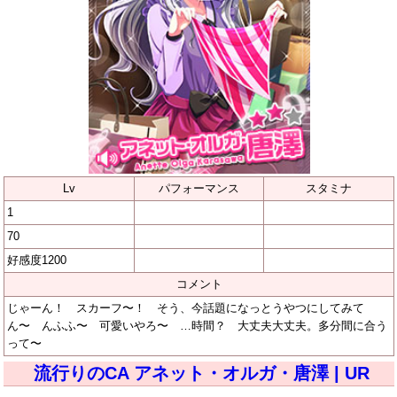
Lv
パフォーマンス
スタミナ
1
70
好感度1200
コメント
じゃーん！ スカーフ〜！ そう、今話題になっとうやつにしてみて
ん〜 んふふ〜 可愛いやろ〜 …時間？ 大丈夫大丈夫。多分間に合う
って〜
流行りのCA アネット・オルガ・唐澤 | UR