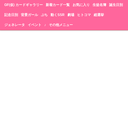
GF(仮) カードギャラリー
新着カード一覧
お気に入り
生徒名簿
誕生日別
記念日別
背景ガール
ぷち
動くSSR
劇場
ヒトコマ
総選挙
ジェネレータ
イベント
♪
その他メニュー