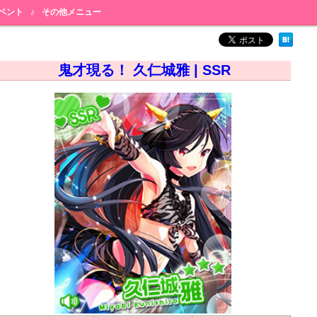
ベント
♪
その他メニュー
鬼才現る！ 久仁城雅 | SSR