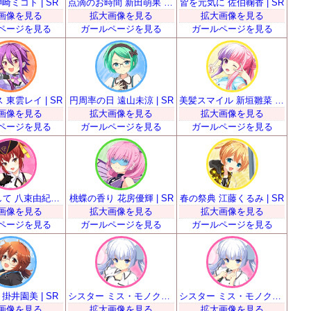
崎ミコト | SR
点滴のお時間 新田萌果 | SR
皆を元気に 佐伯鞠香 | SR
画像を見る
拡大画像を見る
拡大画像を見る
ページを見る
ガールページを見る
ガールページを見る
 東雲レイ | SR
円周率の日 遠山未涼 | SR
美髪スマイル 新垣雛菜 | SR
画像を見る
拡大画像を見る
拡大画像を見る
ページを見る
ガールページを見る
ガールページを見る
お手本として 八束由紀恵 | SR
桃蝶の香り 花房優輝 | SR
春の祭典 江藤くるみ | SR
画像を見る
拡大画像を見る
拡大画像を見る
ページを見る
ガールページを見る
ガールページを見る
掛井園美 | SR
シスター ミス・モノクローム | SR
シスター ミス・モノクローム | SR
画像を見る
拡大画像を見る
拡大画像を見る