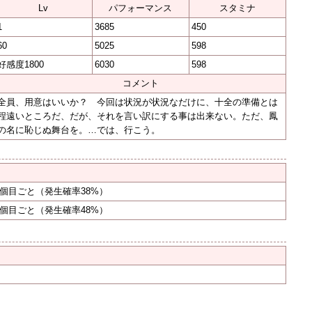
Lv
パフォーマンス
スタミナ
1
3685
450
60
5025
598
好感度1800
6030
598
コメント
全員、用意はいいか？ 今回は状況が状況なだけに、十全の準備とは
程遠いところだ、だが、それを言い訳にする事は出来ない。ただ、鳳
の名に恥じぬ舞台を。…では、行こう。
3個目ごと
（発生確率38%）
3個目ごと
（発生確率48%）