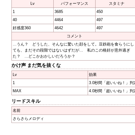
Lv
パフォーマンス
スタミナ
1
3685
450
40
4464
497
好感度360
4642
497
コメント
…うん？ どうした、そんなに驚いた顔をして。豆鉄砲を食らうにし
ても、まだその段階ではないはずだが… 私のこの格好が意外過ぎ
た？ …どこかおかしいだろうか？
かけ声 まだ気を抜くな
Lv
効果
1
3.0秒間「超いいね！」判
MAX
4.0秒間「超いいね！」判
リードスキル
名前
さらさらメロディ