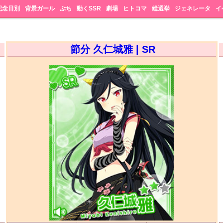
記念日別
背景ガール
ぷち
動くSSR
劇場
ヒトコマ
総選挙
ジェネレータ
イ
節分 久仁城雅 | SR