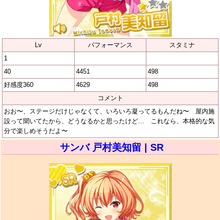
Lv
パフォーマンス
スタミナ
1
40
4451
498
好感度360
4629
498
コメント
おお〜、ステージだけじゃなくて、いろいろ凝ってるもんだね〜 屋内施
設って聞いてたから、どうなるかと思ったけど… これなら、本格的な気
分で楽しめそうだよ〜
サンバ 戸村美知留 | SR