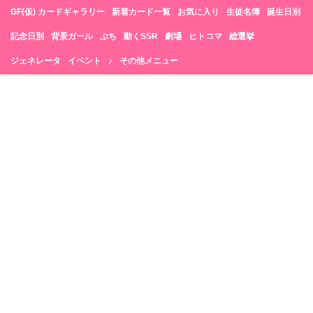
GF(仮) カードギャラリー
新着カード一覧
お気に入り
生徒名簿
誕生日別
記念日別
背景ガール
ぷち
動くSSR
劇場
ヒトコマ
総選挙
ジェネレータ
イベント
♪
その他メニュー