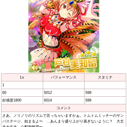
Lv
パフォーマンス
スタミナ
1
60
5012
599
好感度1800
6014
599
コメント
さあ、ノリノリのリズムで言っちゃいますかぁ。トムトムミッチーのサン
バステージ、始まるよ〜 …あんまり盛り上がり過ぎないように？ 大丈
夫大丈夫、心配御無用〜