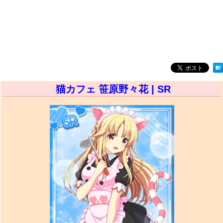
猫カフェ 笹原野々花 | SR