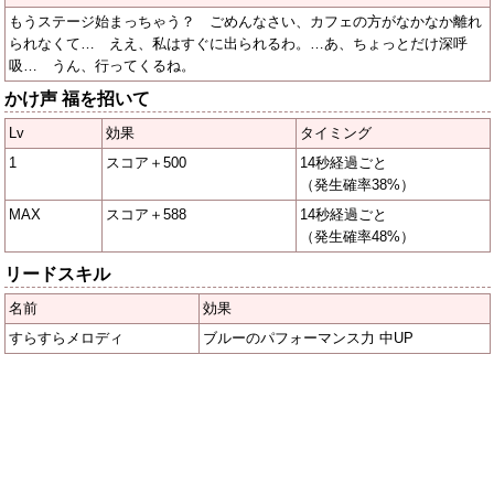
もうステージ始まっちゃう？ ごめんなさい、カフェの方がなかなか離れ
られなくて… ええ、私はすぐに出られるわ。…あ、ちょっとだけ深呼
吸… うん、行ってくるね。
かけ声 福を招いて
Lv
効果
タイミング
1
スコア＋500
14秒経過ごと
（発生確率38%）
MAX
スコア＋588
14秒経過ごと
（発生確率48%）
リードスキル
名前
効果
すらすらメロディ
ブルーのパフォーマンス力 中UP