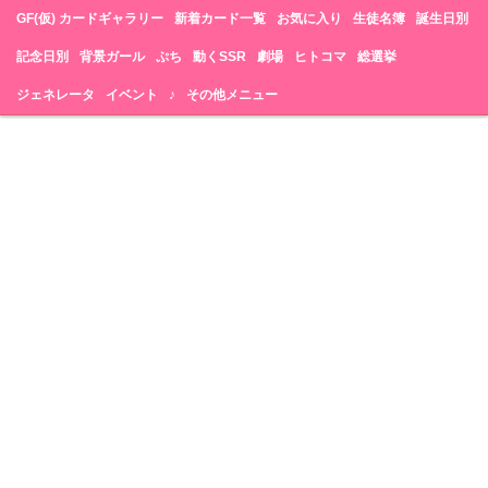
GF(仮) カードギャラリー
新着カード一覧
お気に入り
生徒名簿
誕生日別
記念日別
背景ガール
ぷち
動くSSR
劇場
ヒトコマ
総選挙
ジェネレータ
イベント
♪
その他メニュー