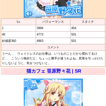
Lv
パフォーマンス
スタミナ
1
3994
454
40
4773
501
好感度360
4963
501
コメント
う〜ん… ウェイトレスのお仕事は、いつものことだから慣れてるけ
ど… こういう格好だと、ちょっと勝手が違うわよね。尻尾を引っかけた
りしないように、気をつけないと。
猫カフェ 笹原野々花 | SR