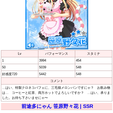
Lv
パフォーマンス
スタミナ
1
3994
454
50
5039
548
好感度720
5442
548
コメント
…はい、特製クロネコパフェに、三毛猫メロンパンですにゃ？ お飲み物
は… コーヒーと紅茶、両方ホットでよろしいですか？ …はい、承りま
した。お待ち下さいませにゃ〜
前途多にゃん 笹原野々花 | SSR