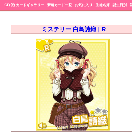
GF(仮) カードギャラリー
新着カード一覧
お気に入り
生徒名簿
誕生日別
ミステリー 白鳥詩織 | R