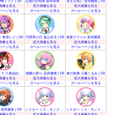
崎ミコト | SR
点滴のお時間 新田萌果 | SR
皆を元気に 佐伯鞠香 | SR
画像を見る
拡大画像を見る
拡大画像を見る
ページを見る
ガールページを見る
ガールページを見る
 東雲レイ | SR
円周率の日 遠山未涼 | SR
美髪スマイル 新垣雛菜 | SR
画像を見る
拡大画像を見る
拡大画像を見る
ページを見る
ガールページを見る
ガールページを見る
お手本として 八束由紀恵 | SR
桃蝶の香り 花房優輝 | SR
春の祭典 江藤くるみ | SR
画像を見る
拡大画像を見る
拡大画像を見る
ページを見る
ガールページを見る
ガールページを見る
掛井園美 | SR
シスター ミス・モノクローム | SR
シスター ミス・モノクローム | SR
画像を見る
拡大画像を見る
拡大画像を見る