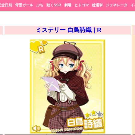
記念日別
背景ガール
ぷち
動くSSR
劇場
ヒトコマ
総選挙
ジェネレータ
イ
ミステリー 白鳥詩織 | R