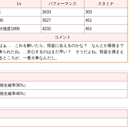
Lv
パフォーマンス
スタミナ
1
2633
303
40
3527
451
好感度1000
4232
451
コメント
はぁ… これを解いたら、怪盗に会えるのかな？ なんとか最後まで
来られたね。…安心するのはまだ早い？ そうだよね。怪盗を捕まえ
るところが、一番大事なんだし。
発生確率36%）
発生確率46%）