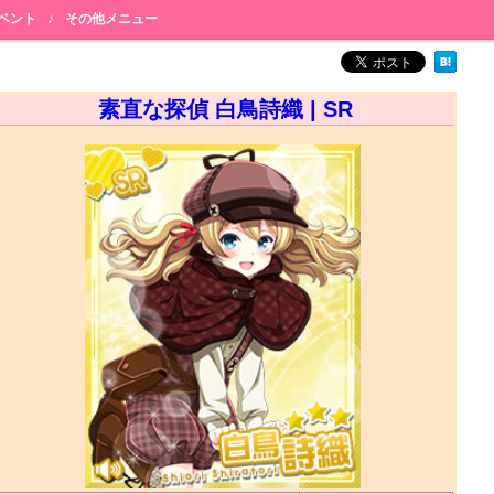
ベント
♪
その他メニュー
素直な探偵 白鳥詩織 | SR