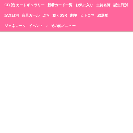
GF(仮) カードギャラリー
新着カード一覧
お気に入り
生徒名簿
誕生日別
記念日別
背景ガール
ぷち
動くSSR
劇場
ヒトコマ
総選挙
ジェネレータ
イベント
♪
その他メニュー