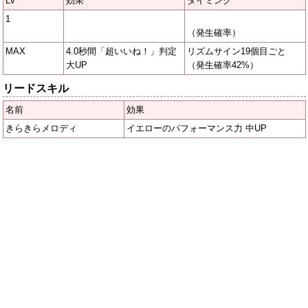
Lv
効果
タイミング
1
（発生確率）
MAX
4.0秒間「超いいね！」判定
リズムサイン19個目ごと
大UP
（発生確率42%）
リードスキル
名前
効果
きらきらメロディ
イエローのパフォーマンス力 中UP