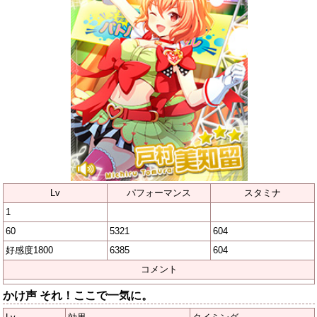
Lv
パフォーマンス
スタミナ
1
60
5321
604
好感度1800
6385
604
コメント
かけ声 それ！ここで一気に。