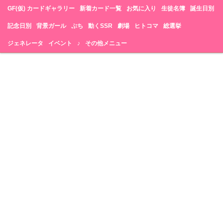
GF(仮) カードギャラリー
新着カード一覧
お気に入り
生徒名簿
誕生日別
記念日別
背景ガール
ぷち
動くSSR
劇場
ヒトコマ
総選挙
ジェネレータ
イベント
♪
その他メニュー