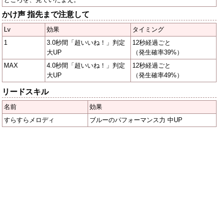
かけ声 指先まで注意して
Lv
効果
タイミング
1
3.0秒間「超いいね！」判定
12秒経過ごと
大UP
（発生確率39%）
MAX
4.0秒間「超いいね！」判定
12秒経過ごと
大UP
（発生確率49%）
リードスキル
名前
効果
すらすらメロディ
ブルーのパフォーマンス力 中UP