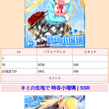
Lv
パフォーマンス
スタミナ
1
50
5038
548
好感度720
5441
548
コメント
キミの生地で 時谷小瑠璃 | SSR