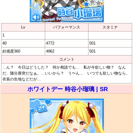
Lv
パフォーマンス
スタミナ
1
40
4772
501
好感度360
4962
501
コメント
…ん？ 今日はどうした？ 何か相談でも… 私が今欲しい物？ なん
だ、随分唐突だなぁ。…いいから？ う〜ん… いつでも欲しい物なら、
衣装の生地などだが…
ホワイトデー 時谷小瑠璃 | SR