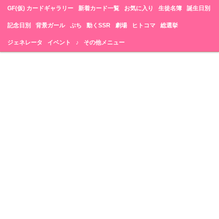
GF(仮) カードギャラリー
新着カード一覧
お気に入り
生徒名簿
誕生日別
記念日別
背景ガール
ぷち
動くSSR
劇場
ヒトコマ
総選挙
ジェネレータ
イベント
♪
その他メニュー