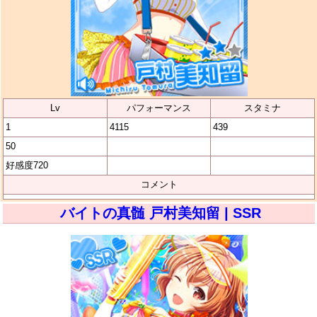
Lv
パフォーマンス
スタミナ
1
4115
439
50
好感度720
コメント
バイトの真髄 戸村美知留 | SSR