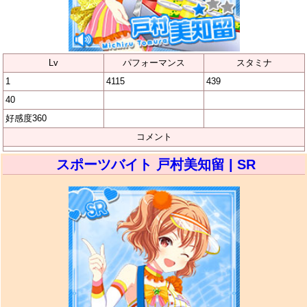
Lv
パフォーマンス
スタミナ
1
4115
439
40
好感度360
コメント
スポーツバイト 戸村美知留 | SR