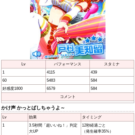
Lv
パフォーマンス
スタミナ
1
4115
439
60
5483
584
好感度1800
6579
584
コメント
かけ声 かっとばしちゃうよ～
Lv
効果
タイミング
1
3.5秒間「超いいね！」判定
12秒経過ごと
大UP
（発生確率35%）