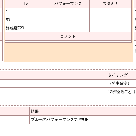
Lv
パフォーマンス
スタミナ
1
50
好感度720
コメント
タイミング
（発生確率）
12秒経過ごと
（
効果
ブルーのパフォーマンス力 中UP