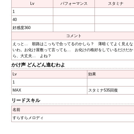
Lv
パフォーマンス
スタミナ
1
40
好感度360
コメント
えっと… 順路はこっちで合ってるのかしら？ 薄暗くてよく見えな
いわ。お化け屋敷って言っても… お化けの格好をしているだけだか
ら、大丈夫… よね？
かけ声 どんどん進むわよ
Lv
効果
1
MAX
スタミナ535回復
リードスキル
名前
すらすらメロディ