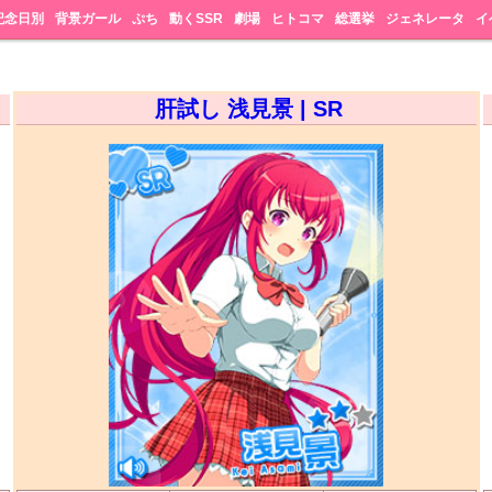
記念日別
背景ガール
ぷち
動くSSR
劇場
ヒトコマ
総選挙
ジェネレータ
イ
肝試し 浅見景 | SR