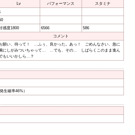
Lv
パフォーマンス
スタミナ
1
60
好感度1800
6566
586
コメント
お願い、待って！ …ふぅ、良かった。あっ！ ごめんなさい、急に
腕にしがみついちゃって… …でも、その… しばらくこのまま進ん
でもいいかしら…？
発生確率46%）