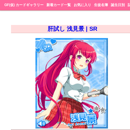
GF(仮) カードギャラリー
新着カード一覧
お気に入り
生徒名簿
誕生日別
肝試し 浅見景 | SR