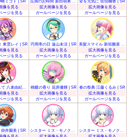
崎ミコト | SR
点滴のお時間 新田萌果 | SR
皆を元気に 佐伯鞠香 | SR
画像を見る
拡大画像を見る
拡大画像を見る
ページを見る
ガールページを見る
ガールページを見る
 東雲レイ | SR
円周率の日 遠山未涼 | SR
美髪スマイル 新垣雛菜 | SR
画像を見る
拡大画像を見る
拡大画像を見る
ページを見る
ガールページを見る
ガールページを見る
お手本として 八束由紀恵 | SR
桃蝶の香り 花房優輝 | SR
春の祭典 江藤くるみ | SR
画像を見る
拡大画像を見る
拡大画像を見る
ページを見る
ガールページを見る
ガールページを見る
掛井園美 | SR
シスター ミス・モノクローム | SR
シスター ミス・モノクローム | SR
画像を見る
拡大画像を見る
拡大画像を見る