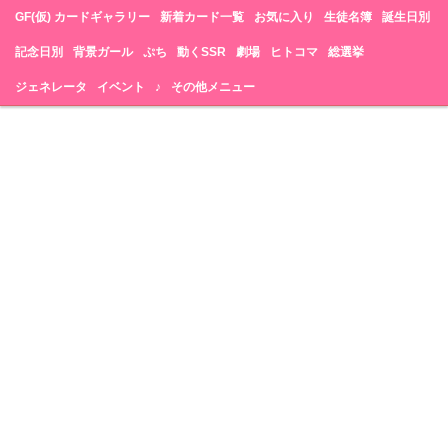
GF(仮) カードギャラリー
新着カード一覧
お気に入り
生徒名簿
誕生日別
記念日別
背景ガール
ぷち
動くSSR
劇場
ヒトコマ
総選挙
ジェネレータ
イベント
♪
その他メニュー